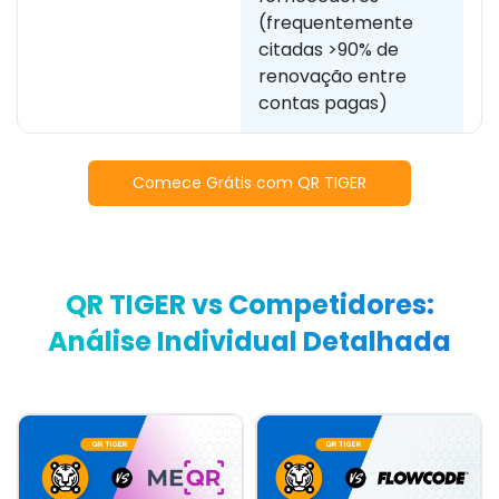
(frequentemente
ta
citadas >90% de
n
renovação entre
contas pagas)
Comece Grátis com QR TIGER
QR TIGER vs Competidores:
Análise Individual Detalhada