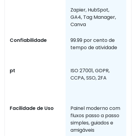
g
Zapier, HubSpot,
GA4, Tag Manager,
Canva
Confiabilidade
99.99 por cento de
A 
tempo de atividade
d
p
pt
ISO 27001, GDPR,
Ní
CCPA, SSO, 2FA
c
e
f
Facilidade de Uso
Painel moderno com
UI
fluxos passo a passo
v
simples, guiados e
a
amigáveis
in