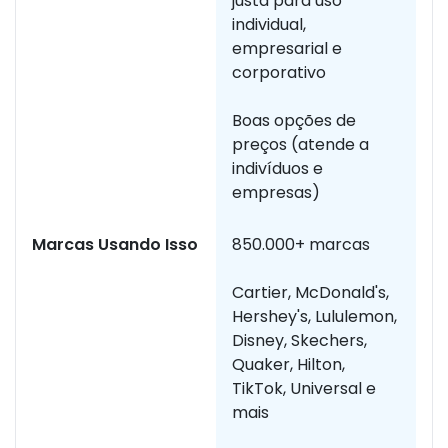
justa para uso
individual,
empresarial e
corporativo
Boas opções de
preços (atende a
indivíduos e
empresas)
Marcas Usando Isso
850.000+ marcas
O 
t
Cartier, McDonald's,
e
Hershey's, Lululemon,
s
Disney, Skechers,
Quaker, Hilton,
TikTok, Universal e
mais