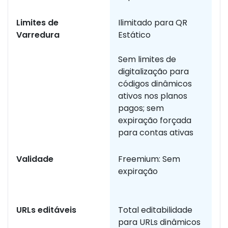
Limites de
Ilimitado para QR
Os
Varredura
Estático
a
e
Sem limites de
digitalização para
códigos dinâmicos
ativos nos planos
pagos; sem
expiração forçada
para contas ativas
Validade
Freemium: Sem
O
expiração
b
ou
URLs editáveis
Total editabilidade
A 
para URLs dinâmicos
c