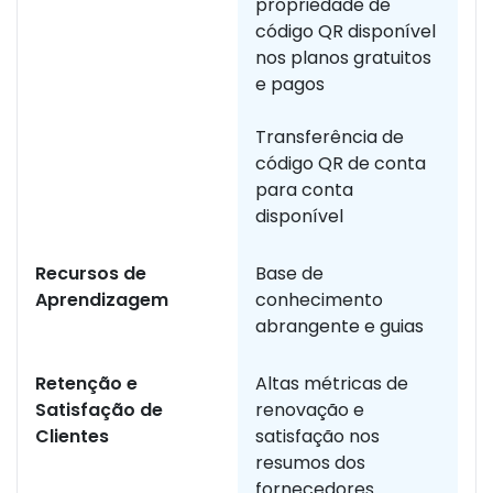
propriedade de
código QR disponível
nos planos gratuitos
e pagos
Transferência de
código QR de conta
para conta
disponível
Recursos de
Base de
O
Aprendizagem
conhecimento
d
abrangente e guias
m
Retenção e
Altas métricas de
A 
Satisfação de
renovação e
di
Clientes
satisfação nos
p
resumos dos
f
fornecedores
a