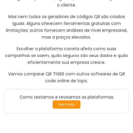
Livros eletrônicos e Webinars
o cliente.
Aplicativos e Integrações
Vídeo Tutoriais e Podcasts
Mas nem todos os geradores de códigos QR são criados
QR TIGER vs Outros Geradores de Códigos QR
iguais. Alguns oferecem ferramentas gratuitas com
limitações; outros fornecem análises de nível empresarial,
mas a preços elevados.
Escolher a plataforma correta afeta como suas
campanhas se saem, quão seguros são seus dados e quão
eficientemente sua empresa cresce.
Vamos comparar QR TIGER com outros softwares de QR
code online de topo.
Como testamos e revisamos as plataformas
Ver mais