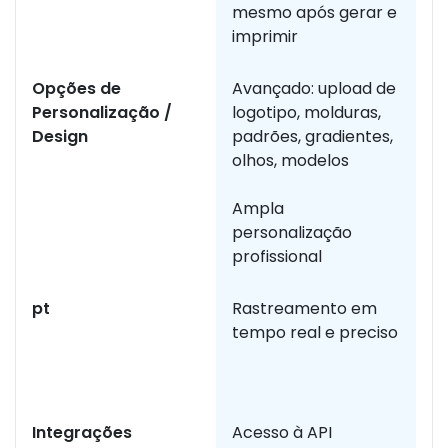
mesmo após gerar e
f
imprimir
Opções de
Avançado: upload de
F
Personalização /
logotipo, molduras,
d
Design
padrões, gradientes,
li
olhos, modelos
Ampla
personalização
profissional
pt
Rastreamento em
A 
tempo real e preciso
b
d
pl
Integrações
Acesso à API
I