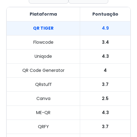
Plataforma
Pontuação
QR TIGER
4.9
Flowcode
3.4
Uniqode
4.3
QR Code Generator
4
QRstuff
3.7
Canva
2.5
ME-QR
4.3
QRFY
3.7