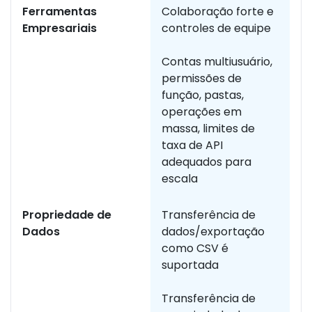
Ferramentas
Colaboração forte e
R
Empresariais
controles de equipe
e
a
Contas multiusuário,
permissões de
função, pastas,
operações em
massa, limites de
taxa de API
adequados para
escala
Propriedade de
Transferência de
A
Dados
dados/exportação
e
como CSV é
p
suportada
Transferência de