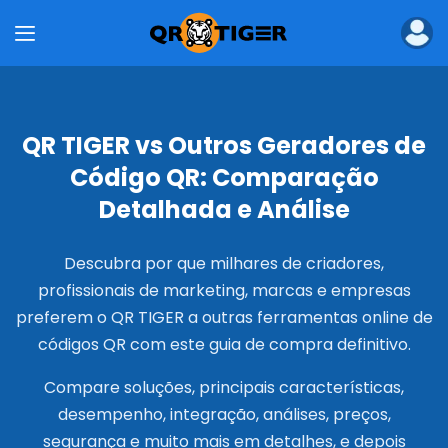
Produtos
Gerador em massa de códigos QR
API de Geração de Código QR
Gerador de Código QR para Empresas
Cartões de Visita Digitais para Empresas
QR TIGER vs Outros Geradores de
MENU TIGER
Código QR: Comparação
Soluções
Detalhada e Análise
Indústria
Códigos QR para Restaurantes
Descubra por que milhares de criadores,
Códigos QR para Marketing
profissionais de marketing, marcas e empresas
Códigos QR para eCommerce
preferem o QR TIGER a outras ferramentas online de
QR Codes para Educação
Códigos QR para Logística
códigos QR com este guia de compra definitivo.
QR Codes para Eventos
Compare soluções, principais características,
QR Codes para Imóveis
Códigos QR para Manufatura
desempenho, integração, análises, preços,
QR Codes para Saúde
segurança e muito mais em detalhes, e depois