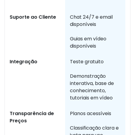
m
Suporte ao Cliente
Chat 24/7 e email
Os
disponíveis
v
c
Guias em vídeo
p
disponíveis
Integração
Teste gratuito
N
d
Demonstração
t
interativa, base de
so
conhecimento,
tutoriais em vídeo
Transparência de
Planos acessíveis
A
Preços
í
Classificação clara e
li