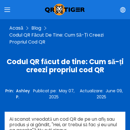
Acasă
Blog
Codul QR Făcut De Tine: Cum Să-Ți Creezi
Propriul Cod QR
Codul QR făcut de tine: Cum să-ți
creezi propriul cod QR
Prin
:
Ashley
Publicat pe
:
May 07,
Actualizare
:
June 09,
P.
2025
2025
Ai scanat vreodată un cod QR de pe un afiș sau
produs și ai gândit, "Hei, ar trebui să fac și eu unul