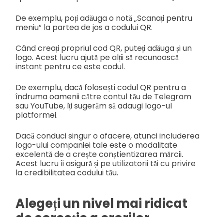
De exemplu, poți adăuga o notă „Scanați pentru
meniu” la partea de jos a codului QR.
Când creați propriul cod QR, puteți adăuga și un
logo. Acest lucru ajută pe alții să recunoască
instant pentru ce este codul.
De exemplu, dacă folosești codul QR pentru a
îndruma oamenii către contul tău de Telegram
sau YouTube, îți sugerăm să adaugi logo-ul
platformei.
Dacă conduci singur o afacere, atunci includerea
logo-ului companiei tale este o modalitate
excelentă de a crește conștientizarea mărcii.
Acest lucru îi asigură și pe utilizatorii tăi cu privire
la credibilitatea codului tău.
Alegeți un nivel mai ridicat