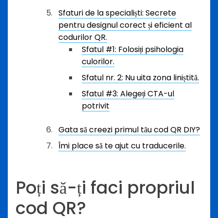
Sfaturi de la specialiști: Secrete
pentru designul corect și eficient al
codurilor QR.
Sfatul #1: Folosiți psihologia
culorilor.
Sfatul nr. 2: Nu uita zona liniștită.
Sfatul #3: Alegeți CTA-ul
potrivit
Gata să creezi primul tău cod QR DIY?
Îmi place să te ajut cu traducerile.
Poți să-ți faci propriul
cod QR?