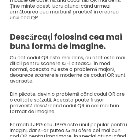
module de date, făcând codul tău QR mai dens.
Ține minte acest lucru atunci când urmezi
următoarea cea mai bună practică în crearea
unui cod QR.
Descărcați folosind cea mai
bună formă de imagine.
Cu cât codul QR este mai dens, cu atât este mai
dificil pentru scanere să-l citească. În mod
normal, aceasta nu este o problemă majoră,
deoarece scanerele moderne de coduri QR sunt
avansate.
Din păcate, devin o problemă când codul QR are
o calitate scăzută. Aceasta poate fi ușor
prevenită descărcând codul QR în cel mai bun
format de imagine.
Formatul JPG sau JPEG este unul popular pentru
imagini, dar s-ar putea să nu ofere cel mai bun
cod QR pentru imprimare, în special atunci când