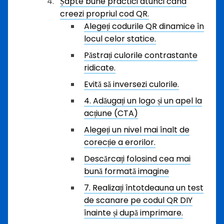
Șapte bune practici atunci când
creezi propriul cod QR.
Alegeți codurile QR dinamice în
locul celor statice.
Păstrați culorile contrastante
ridicate.
Evită să inversezi culorile.
4. Adăugați un logo și un apel la
acțiune (CTA)
Alegeți un nivel mai înalt de
corecție a erorilor.
Descărcați folosind cea mai
bună formată imagine
7. Realizați întotdeauna un test
de scanare pe codul QR DIY
înainte și după imprimare.