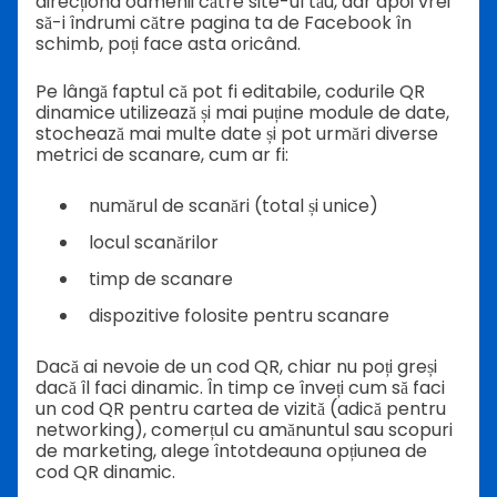
direcționa oamenii către site-ul tău, dar apoi vrei
să-i îndrumi către pagina ta de Facebook în
schimb, poți face asta oricând.
Pe lângă faptul că pot fi editabile, codurile QR
dinamice utilizează și mai puține module de date,
stochează mai multe date și pot urmări diverse
metrici de scanare, cum ar fi:
numărul de scanări (total și unice)
locul scanărilor
timp de scanare
dispozitive folosite pentru scanare
Dacă ai nevoie de un cod QR, chiar nu poți greși
dacă îl faci dinamic. În timp ce înveți cum să faci
un cod QR pentru cartea de vizită (adică pentru
networking), comerțul cu amănuntul sau scopuri
de marketing, alege întotdeauna opțiunea de
cod QR dinamic.