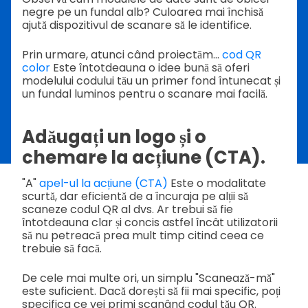
negre pe un fundal alb? Culoarea mai închisă
ajută dispozitivul de scanare să le identifice.
Prin urmare, atunci când proiectăm...
cod QR
color
Este întotdeauna o idee bună să oferi
modelului codului tău un primer fond întunecat și
un fundal luminos pentru o scanare mai facilă.
Adăugați un logo și o
chemare la acțiune (CTA).
"A"
apel-ul la acțiune (CTA)
Este o modalitate
scurtă, dar eficientă de a încuraja pe alții să
scaneze codul QR al dvs. Ar trebui să fie
întotdeauna clar și concis astfel încât utilizatorii
să nu petreacă prea mult timp citind ceea ce
trebuie să facă.
De cele mai multe ori, un simplu "Scanează-mă"
este suficient. Dacă dorești să fii mai specific, poți
specifica ce vei primi scanând codul tău QR.