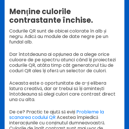
Menține culorile
contrastante închise.
Codurile QR sunt de obicei colorate în alb și
negru. Adică au module de date negre pe un
fundal alb.
Dar întotdeauna ai opțiunea de a alege orice
culoare de pe spectru atunci când îți proiectezi
codurile QR, atâta timp cât generatorul tău de
coduri QR ales îți oferă un selector de culori.
Aceasta este o oportunitate de a-ți elibera
latura creativă, dar ar trebui să îți amintești
întotdeauna să alegi culori care contrast direct
una cu alta.
De ce? Practic te ajută să eviți
Probleme la
scanarea codului QR
Acestea împiedică
interacțiunile cu conținutul dumneavoastră.
Culorile de înalt contrast sunt mai ușor de