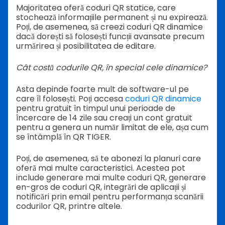
Majoritatea oferă coduri QR statice, care
stochează informațiile permanent și nu expirează.
Poți, de asemenea, să creezi coduri QR dinamice
dacă dorești să folosești funcții avansate precum
urmărirea și posibilitatea de editare.
Cât costă codurile QR, în special cele dinamice?
Asta depinde foarte mult de software-ul pe
care îl folosești. Poți accesa
coduri QR dinamice
pentru gratuit în timpul unui perioade de
încercare de 14 zile sau creați un cont gratuit
pentru a genera un număr limitat de ele, așa cum
se întâmplă în QR TIGER.
Poți, de asemenea, să te abonezi la planuri care
oferă mai multe caracteristici. Acestea pot
include generare mai multe coduri QR, generare
en-gros de coduri QR, integrări de aplicații și
notificări prin email pentru performanța scanării
codurilor QR, printre altele.