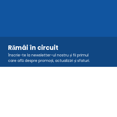
Rămâi în circuit
Înscrie-te la newsletter-ul nostru și fii primul
care află despre promoții, actualizări și sfaturi.
Alătură-te comunității
Descarcă aplicația QR TIGER
Creează și scanează coduri QR în mișcare