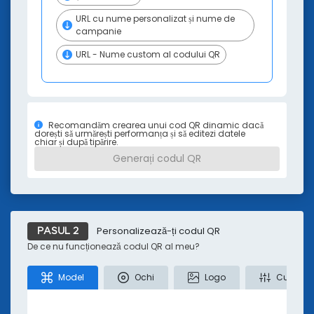
Cărți electronice și seminarii online
Aplicații și Integrări
URL cu nume personalizat și nume de
campanie
Tutoriale video și podcast-uri
QR TIGER vs Alți Generatori de Coduri QR
URL - Nume custom al codului QR
Recomandăm crearea unui cod QR dinamic dacă
dorești să urmărești performanța și să editezi datele
chiar și după tipărire.
Generați codul QR
Personalizează-ți codul QR
PASUL 2
De ce nu funcționează codul QR al meu?
Model
Ochi
Logo
Culori