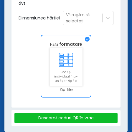
dvs.
Vă rugăm să
Dimensiunea hârtiei
selectați
Fără formatare
Cod QR
individual într-
un fișier zip file
Zip file
Descarcă coduri QR în vrac