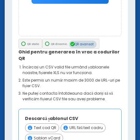
Coduri QR pentru călătorii
Resurse
Link către codul QR
PDF în cod QR
Cod QR pentru Instagram
QR avansat
QR static
QR dinamic.
Generator de Coduri QR pentru Locație
Ghid pentru generarea în vrac a codurilor
Cod QR pentru YouTube
QR
Generator de cod QR pentru rețelele sociale
Încărcați un CSV valid file urmând șabloanele
Generator de cod QR prin SMS
noastre, fișierele XLS nu vor funcționa.
Generator de Coduri QR Email
Este permis un număr maxim de 3000 de URL-uri pe
Generator de Coduri QR MP3 și Audio
fișier CSV.
Cod QR Facebook
Ne puteți contacta întotdeauna dacă doriți să vă
Cod QR Pinterest
verificăm fișierul CSV file sau aveți probleme.
Generator de Cod QR
Descarcă șablonul CSV
Învățați
QR Decodat: Raportul de Insight-uri din Industria 
Text cod QR
URL fără text cadru
BLOG
Șablon vCard