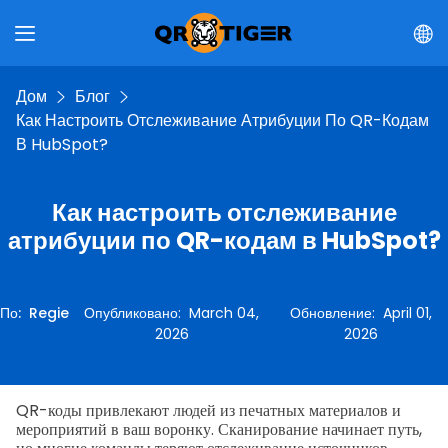
Дом
Блог
Как Настроить Отслеживание Атрибуции По QR-Кодам
В HubSpot?
Как настроить отслеживание
атрибуции по QR-кодам в HubSpot?
По
:
Regie
Опубликовано
:
March 04,
Обновление
:
April 01,
2026
2026
QR-коды привлекают людей из печатных материалов и
мероприятий в ваш воронку. Сканирование начинает путь,