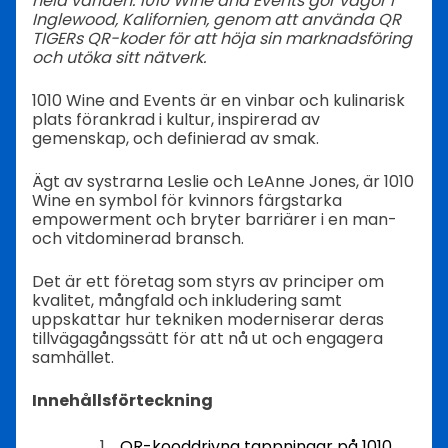
hela världen. 1010 Wine and Events gör vågor i
Inglewood, Kalifornien, genom att använda QR
TIGERs QR-koder för att höja sin marknadsföring
och utöka sitt nätverk.
1010 Wine and Events är en vinbar och kulinarisk
plats förankrad i kultur, inspirerad av
gemenskap, och definierad av smak.
Ägt av systrarna Leslie och LeAnne Jones, är 1010
Wine en symbol för kvinnors färgstarka
empowerment och bryter barriärer i en man-
och vitdominerad bransch.
Det är ett företag som styrs av principer om
kvalitet, mångfald och inkludering samt
uppskattar hur tekniken moderniserar deras
tillvägagångssätt för att nå ut och engagera
samhället.
Innehållsförteckning
QR-kooddrivna tappningar på 1010