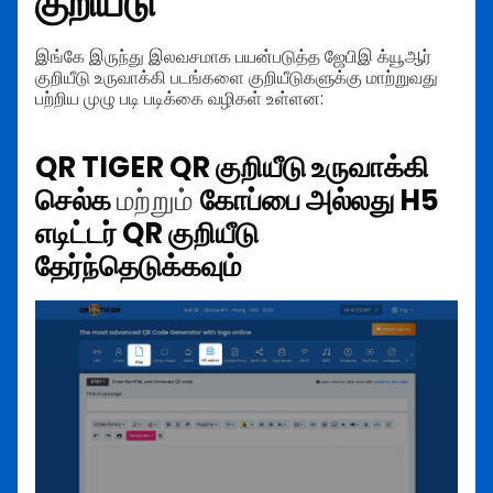
குறியீடு
இங்கே இருந்து இலவசமாக பயன்படுத்த ஜேபிஇ க்யூஆர்
குறியீடு உருவாக்கி படங்களை குறியீடுகளுக்கு மாற்றுவது
பற்றிய முழு படி படிக்கை வழிகள் உள்ளன:
QR TIGER QR குறியீடு உருவாக்கி
செல்க
மற்றும்
கோப்பை அல்லது H5
எடிட்டர் QR குறியீடு
தேர்ந்தெடுக்கவும்