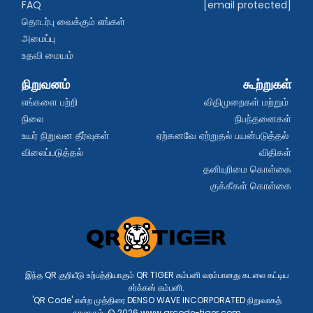
FAQ
[email protected]
தொடர்பு வைக்கும் எங்கள் 
அமைப்பு
உதவி மையம்
நிறுவனம்
கூற்றுகள்
எங்களை பற்றி
விதிமுறைகள் மற்றும் 
நிலை
நிபந்தனைகள்
உயர் நிறுவன தீர்வுகள்
ஏற்கனவே ஏற்றுதல் பயன்படுத்தல் 
விலைப்படுத்தல்
விதிகள்
தனியுரிமை கொள்கை
குக்கீகள் கொள்கை
இந்த QR குறியீடு உற்பத்தியாகும் QR TIGER கம்பனி வரம்பானது கடலை கட்டிய
சர்க்கஸ் கம்பனி.
'QR Code' என்ற முத்திரை DENSO WAVE INCORPORATED நிறுவாகத்
தரமாகும். © 2026 www.qrcode-tiger.com