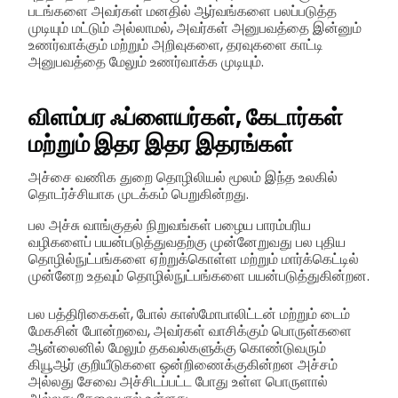
படங்களை அவர்கள் மனதில் ஆர்வங்களை பலப்படுத்த
முடியும் மட்டும் அல்லாமல், அவர்கள் அனுபவத்தை இன்னும்
உணர்வாக்கும் மற்றும் அறிவுகளை, தரவுகளை காட்டி
அனுபவத்தை மேலும் உணர்வாக்க முடியும்.
விளம்பர ஃப்ளையர்கள், கேடார்கள்
மற்றும் இதர இதர இதரங்கள்
அச்சை வணிக துறை தொழிலியல் மூலம் இந்த உலகில்
தொடர்ச்சியாக முடக்கம் பெறுகின்றது.
பல அச்சு வாங்குதல் நிறுவங்கள் பழைய பாரம்பரிய
வழிகளைப் பயன்படுத்துவதற்கு முன்னேறுவது பல புதிய
தொழில்நுட்பங்களை ஏற்றுக்கொள்ள மற்றும் மார்க்கெட்டில்
முன்னேற உதவும் தொழில்நுட்பங்களை பயன்படுத்துகின்றன.
பல பத்திரிகைகள், போல் காஸ்மோபாலிட்டன் மற்றும் டைம்
மேகசின் போன்றவை, அவர்கள் வாசிக்கும் பொருள்களை
ஆன்லைனில் மேலும் தகவல்களுக்கு கொண்டுவரும்
கியூஆர் குறியீடுகளை ஒன்றிணைக்குகின்றன
அச்சம்
அல்லது சேவை அச்சிடப்பட்ட போது உள்ள பொருளால்