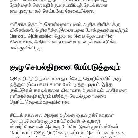
நேரத்தைச் செலவழிக்கும் தயாரிப்புத் தேடல்களை
கைமுறையாகச் செய்யவோ தேவையில்லை.
எளிதாக தொடர்புகொள்வதன் மூலம், அதிக கிளிக்-த்ரூ
விகிதங்கள், அதிகரித்த இணையதள போக்குவரத்து மற்றும்
பிராண்ட் அமிர்ஷனின் ஆழமான நிலை ஆகியவற்றின்
விளைவாக, அதிகமான நபர்களை நடவடிக்கை எடுக்க
ஊக்குவிக்கிறது.
குழு செயல்திறனை மேம்படுத்தவும்
QR குறியீடு நிறுவனமானது பல்வேறு தொழில்களில் குழு
ஒத்துழைப்பை கணிசமாக மேம்படுத்த முடியும். இந்த
குறியீடுகள் தகவல்களை விரைவாக அணுகவும், பணிகளை
எளிதாக்கவும் மற்றும் பல்வேறு செயல்முறைகளை
நெறிப்படுத்தவும் உதவுகின்றன.
திட்டத் தகவலை அணுக அல்லது ஒருவருக்கொருவர்
தொடர்புகொள்ள குழு உறுப்பினர்கள் அவற்றை
ஸ்மார்ட்போன்கள் அல்லது டேப்லெட்டுகள் மூலம் ஸ்கேன்
செய்யலாம். QR குறியீடுகள், கலப்பின அமைப்புகளில் உள்ள