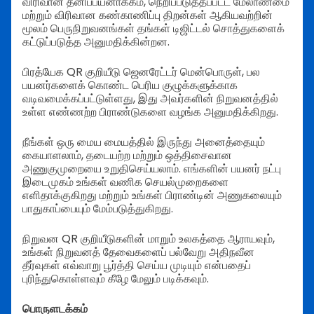
விரிவான தனிப்பயனாக்கம், நெறிப்படுத்தப்பட்ட மேலாண்மை
மற்றும் விரிவான கண்காணிப்பு திறன்கள் ஆகியவற்றின்
மூலம் பெருநிறுவனங்கள் தங்கள் டிஜிட்டல் சொத்துகளைக்
கட்டுப்படுத்த அனுமதிக்கின்றன.
பிரத்யேக QR குறியீடு ஜெனரேட்டர் மென்பொருள், பல
பயனர்களைக் கொண்ட பெரிய குழுக்களுக்காக
வடிவமைக்கப்பட்டுள்ளது, இது அவர்களின் நிறுவனத்தில்
உள்ள எண்ணற்ற பிராண்டுகளை வழங்க அனுமதிக்கிறது.
நீங்கள் ஒரு மைய மையத்தில் இருந்து அனைத்தையும்
கையாளலாம், தடையற்ற மற்றும் ஒத்திசைவான
அணுகுமுறையை உறுதிசெய்யலாம். எங்களின் பயனர் நட்பு
இடைமுகம் உங்கள் வணிக செயல்முறைகளை
எளிதாக்குகிறது மற்றும் உங்கள் பிராண்டின் அணுகலையும்
பாதுகாப்பையும் மேம்படுத்துகிறது.
நிறுவன QR குறியீடுகளின் மாறும் உலகத்தை ஆராயவும்,
உங்கள் நிறுவனத் தேவைகளைப் பல்வேறு அதிநவீன
தீர்வுகள் எவ்வாறு பூர்த்தி செய்ய முடியும் என்பதைப்
புரிந்துகொள்ளவும் கீழே மேலும் படிக்கவும்.
பொருளடக்கம்