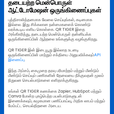
தடையற்ற மென்பொருள்
ஆட்டோமேஷன் ஒருங்கிணைப்புகள்
புத்திசாலித்தனமாக வேலை செய்யுங்கள், கடினமாக
இல்லை. இது சிக்கலான நன்மைகளைக் கொண்டு
வரக்கூடிய எளிய கொள்கை. QR TIGER இதை
அங்கீகரித்து, தடையற்ற மென்பொருள் தன்னியக்க
ஒருங்கிணைப்பின் ஆற்றலை உங்களுக்கு வழங்குகிறது.
QR TIGER இன் இடையூறு இல்லாத உடனடி
ஒருங்கிணைப்பின் மாற்றும் சக்தியை அனுபவிக்கவும்
API
இணைப்பு
.
இந்த அம்சம், கைமுறை தரவு பரிமாற்றம் மற்றும் மீண்டும்
மீண்டும் செய்யும் பணிகளின் தேவையை நீக்குவதன் மூலம்
நிறுவன செயல்பாடுகளை எளிதாக்குகிறது.
உங்கள் QR TIGER கணக்கை Zapier, HubSpot மற்றும்
Canva போன்ற புகழ்பெற்ற பயன்பாடுகளுடன்
இணைக்கவும், சுமூகமான பணிப்பாய்வு, அதிக லாபம் மற்றும்
மேம்பட்ட செயல்திறனை அடைய.