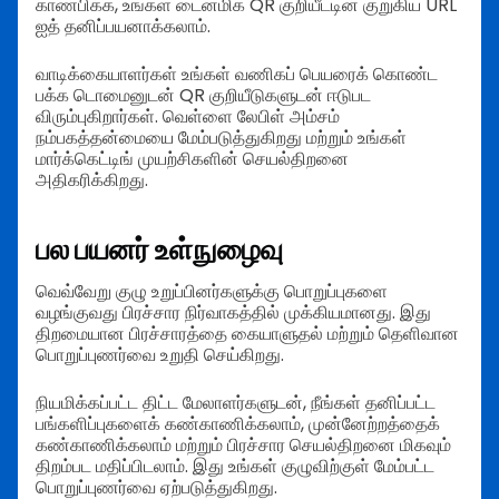
காண்பிக்க, உங்கள் டைனமிக் QR குறியீட்டின் குறுகிய URL
ஐத் தனிப்பயனாக்கலாம்.
வாடிக்கையாளர்கள் உங்கள் வணிகப் பெயரைக் கொண்ட
பக்க டொமைனுடன் QR குறியீடுகளுடன் ஈடுபட
விரும்புகிறார்கள். வெள்ளை லேபிள் அம்சம்
நம்பகத்தன்மையை மேம்படுத்துகிறது மற்றும் உங்கள்
மார்க்கெட்டிங் முயற்சிகளின் செயல்திறனை
அதிகரிக்கிறது.
பல பயனர் உள்நுழைவு
வெவ்வேறு குழு உறுப்பினர்களுக்கு பொறுப்புகளை
வழங்குவது பிரச்சார நிர்வாகத்தில் முக்கியமானது. இது
திறமையான பிரச்சாரத்தை கையாளுதல் மற்றும் தெளிவான
பொறுப்புணர்வை உறுதி செய்கிறது.
நியமிக்கப்பட்ட திட்ட மேலாளர்களுடன், நீங்கள் தனிப்பட்ட
பங்களிப்புகளைக் கண்காணிக்கலாம், முன்னேற்றத்தைக்
கண்காணிக்கலாம் மற்றும் பிரச்சார செயல்திறனை மிகவும்
திறம்பட மதிப்பிடலாம். இது உங்கள் குழுவிற்குள் மேம்பட்ட
பொறுப்புணர்வை ஏற்படுத்துகிறது.