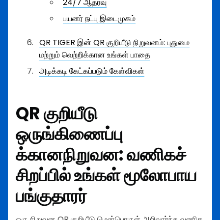
24/7 ஆதரவு
பயனர் நட்பு இடைமுகம்
QR TIGER இன் QR குறியீடு நிறுவனம்: புதுமை
மற்றும் வெற்றிக்கான உங்கள் பாதை
அடிக்கடி கேட்கப்படும் கேள்விகள்
QR குறியீடு
ஒருங்கிணைப்பு
க்கான
நிறுவன
: வணிகச்
சிறப்பில் உங்கள் மூலோபாய
பங்குதாரர்
ஒரு நிறுவன QR குறியீடு மென்பொருள் அறிவார்ந்த வணிக