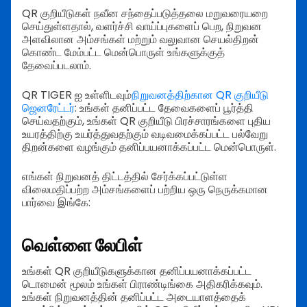
QR குறியீடுகள் நவீன சந்தைப்படுத்தலை மறுவரையறை
செய்துள்ளதால், வளர்ச்சி வாய்ப்புகளைப் பெற, நிறுவன
அளவிலான அம்சங்கள் மற்றும் வலுவான செயல்திறன்
கொண்ட மேம்பட்ட மென்பொருள் உங்களுக்குத்
தேவைப்படலாம்.
QR TIGER ஐ உள்ளிடவும்
நிறுவனத்திற்கான QR குறியீடு
ஜெனரேட்டர்
: உங்கள் தனிப்பட்ட தேவைகளைப் பூர்த்தி
செய்வதற்கும், உங்கள் QR குறியீடு பிரச்சாரங்களை புதிய
உயரத்திற்கு உயர்த்துவதற்கும் வடிவமைக்கப்பட்ட பல்வேறு
திறன்களை வழங்கும் தனிப்பயனாக்கப்பட்ட மென்பொருள்.
எங்கள் நிறுவனத் திட்டத்தில் சேர்க்கப்பட்டுள்ள
விலைமதிப்பற்ற அம்சங்களைப் பற்றிய ஒரு நெருக்கமான
பார்வை இங்கே:
வெள்ளை லேபிள்
உங்கள் QR குறியீடுகளுக்கான தனிப்பயனாக்கப்பட்ட
டொமைன் மூலம் உங்கள் பிராண்டிங்கை அதிகரிக்கவும்.
உங்கள் நிறுவனத்தின் தனிப்பட்ட அடையாளத்தைக்