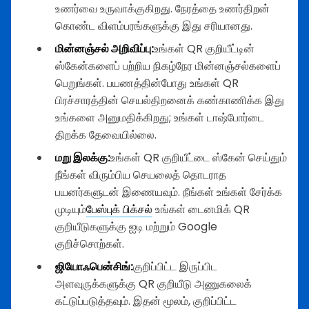
உணர்வை உருவாக்குகிறது. நேரத்தை உணர்திறன்
கொண்ட விளம்பரங்களுக்கு இது சரியானது.
மின்னஞ்சல் அறிவிப்பு:
உங்கள் QR குறியீட்டின்
ஸ்கேன்களைப் பற்றிய நிகழ்நேர மின்னஞ்சல்களைப்
பெறுங்கள். பயணத்தின்போது உங்கள் QR
பிரச்சாரத்தின் செயல்திறனைக் கண்காணிக்க இது
உங்களை அனுமதிக்கிறது; உங்கள் டாஷ்போர்டை
திறக்க தேவையில்லை.
மறு இலக்கு:
உங்கள் QR குறியீட்டை ஸ்கேன் செய்தும்
நீங்கள் விரும்பிய செயலைத் தொடராத
பயனர்களுடன் இணையவும். நீங்கள் உங்கள் சேர்க்க
முடியும்
பேஸ்புக் பிக்சல்
உங்கள் டைனமிக் QR
குறியீடுகளுக்கு ஐடி மற்றும் Google
குறிச்சொற்கள்.
ஜியோஃபென்சிங்:
குறிப்பிட்ட இருப்பிட
அளவுருக்களுக்கு QR குறியீடு அணுகலைக்
கட்டுப்படுத்தவும். இதன் மூலம், குறிப்பிட்ட