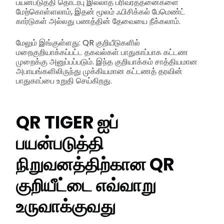
பயன்படுத்தி தொடர்பு இல்லாத பரிவர்த்தனைகளை
மேற்கொள்ளலாம், இதன் மூலம் ஃபிசிக்கல் பேமெண்ட்
கார்டுகள் அல்லது பணத்தின் தேவையை நீக்கலாம்.
மேலும் இங்குள்ளது: QR குறியீடுகளில்
மறைகுறியாக்கப்பட்ட தகவல்கள் பாதுகாப்பாக கட்டண
முறைக்கு அனுப்பப்படும். இந்த குறியாக்கம் சாத்தியமான
அபாயங்களிலிருந்து முக்கியமான கட்டணத் தரவின்
பாதுகாப்பை உறுதி செய்கிறது.
QR TIGER ஐப்
பயன்படுத்தி
நிறுவனத்திற்கான QR
குறியீட்டை எவ்வாறு
உருவாக்குவது