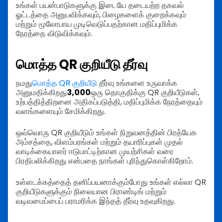
உங்கள் பயன்பாடுகளுக்கு இடையே தடையற்ற தகவல்
ஓட்டத்தை அனுபவிக்கவும், பிழைகளைக் குறைக்கவும்
மற்றும் மூலோபாய முடிவெடுப்பதற்கான மதிப்புமிக்க
நேரத்தை விடுவிக்கவும்.
மொத்த QR குறியீடு தீர்வு
நமது
மொத்த QR குறியீடு
தீர்வு உங்களை உருவாக்க
அனுமதிக்கிறது
3,000
ஒரு தொகுதிக்கு QR குறியீடுகள்,
உற்பத்தித்திறனை அதிகப்படுத்தி, மதிப்புமிக்க நேரத்தையும்
வளங்களையும் சேமிக்கிறது.
ஒவ்வொரு QR குறியீடும் உங்கள் நிறுவனத்தின் பிரத்யேக
அம்சத்தை, விளம்பரங்கள் மற்றும் தயாரிப்புகள் முதல்
வாடிக்கையாளர் ஈடுபாட்டிற்கான முயற்சிகள் வரை
பிரதிபலிக்கிறது என்பதை நாங்கள் புரிந்துகொள்கிறோம்.
உள்ளடக்கத்தைத் தனிப்பயனாக்கும்போது உங்கள் எல்லா QR
குறியீடுகளுக்கும் நிலையான பிராண்டிங் மற்றும்
வடிவமைப்பைப் பராமரிக்க இந்தத் தீர்வு உதவுகிறது.