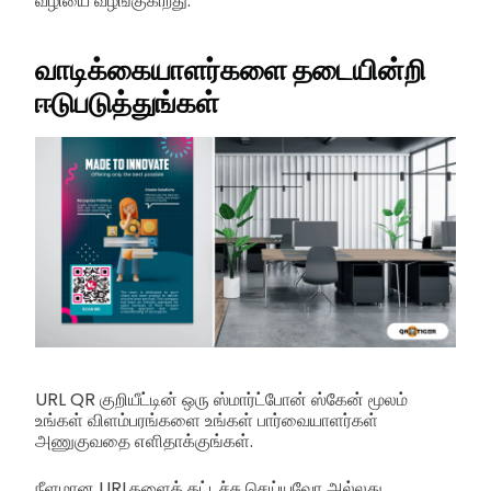
வழியை வழங்குகிறது.
வாடிக்கையாளர்களை தடையின்றி
ஈடுபடுத்துங்கள்
URL QR குறியீட்டின் ஒரு ஸ்மார்ட்போன் ஸ்கேன் மூலம்
உங்கள் விளம்பரங்களை உங்கள் பார்வையாளர்கள்
அணுகுவதை எளிதாக்குங்கள்.
நீளமான URLகளைத் தட்டச்சு செய்யவோ அல்லது