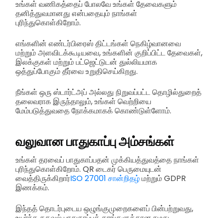
உங்கள் வணிகத்தைப் போலவே உங்கள் தேவைகளும்
தனித்துவமானது என்பதையும் நாங்கள்
புரிந்துகொள்கிறோம்.
எங்களின் எண்டர்பிரைஸ் திட்டங்கள் நெகிழ்வானவை
மற்றும் அளவிடக்கூடியவை, உங்களின் குறிப்பிட்ட தேவைகள்,
இலக்குகள் மற்றும் பட்ஜெட்டுடன் துல்லியமாக
ஒத்துப்போகும் தீர்வை உறுதிசெய்கிறது.
நீங்கள் ஒரு ஸ்டார்ட்அப் அல்லது நிறுவப்பட்ட தொழில்துறைத்
தலைவராக இருந்தாலும், உங்கள் வெற்றியை
மேம்படுத்துவதை நோக்கமாகக் கொண்டுள்ளோம்.
வலுவான பாதுகாப்பு அம்சங்கள்
உங்கள் தரவைப் பாதுகாப்பதன் முக்கியத்துவத்தை நாங்கள்
புரிந்துகொள்கிறோம். QR டைகர் பெருமையுடன்
வைத்திருக்கிறார்
ISO 27001 சான்றிதழ்
மற்றும் GDPR
இணக்கம்.
இந்தத் தொடர்புடைய ஒழுங்குமுறைகளைப் பின்பற்றுவது,
உயர்ந்த தகவல் பாதுகாப்புத் தரங்களுக்கான நமது