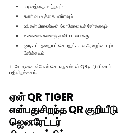
வடிவத்தை மாற்றவும்
கண் வடிவத்தை மாற்றவும்
உங்கள் பிராண்டின் லோகோவைச் சேர்க்கவும்
வண்ணங்களைத் தனிப்பயனாக்கு
ஒரு சட்டத்தையும் செயலுக்கான அழைப்பையும்
சேர்க்கவும்
5. சோதனை ஸ்கேன் செய்து, உங்கள் QR குறியீட்டைப்
பதிவிறக்கவும்.
ஏன் QR TIGER
என்பது
சிறந்த QR குறியீடு
ஜெனரேட்டர்