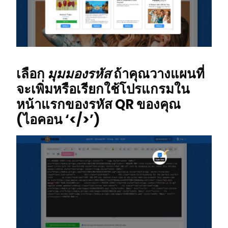
เลือก
มุมมองรหัส
ถ้าคุณวางแผนที่
จะเพิ่มหรือเรียกใช้โปรแกรมใน
หน้าแรกของรหัส QR ของคุณ
(ไอคอน ‘</>’)