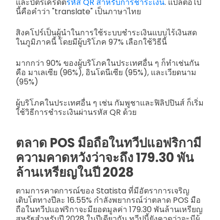
และบัตรเครดิต
รหัส QR สำหรับการชำระเงิน
. แปลต่อไป
นี้คือคำว่า "translate" เป็นภาษาไทย
สิงคโปร์เป็นผู้นำในการใช้ระบบชำระเงินแบบไร้เงินสด
ในภูมิภาคนี้ โดยมีผู้บริโภค 97% เลือกใช้วิธีนี้
มากกว่า 90% ของผู้บริโภคในประเทศอื่น ๆ ก็ทำเช่นกัน
คือ มาเลเซีย (96%), อินโดนีเซีย (95%), และเวียดนาม
(95%)
ผู้บริโภคในประเทศอื่น ๆ เช่น กัมพูชาและฟิลิปปินส์ ก็เริ่ม
ใช้วิธีการชำระเงินผ่านรหัส QR ด้วย
ตลาด POS มือถือในทวีปแอฟริกามี
ความคาดหวังว่าจะถึง 179.30 พัน
ล้านเหรียญในปี 2028
ตามการคาดการณ์ของ Statista ที่มีอัตราการเจริญ
เติบโตทางปีละ 16.55% กำลังพยากรณ์ว่าตลาด POS มือ
ถือในทวีปแอฟริกาจะมียอดมูลค่า 179.30 พันล้านเหรียญ
สหรัฐสำหรับปี 2028 ในปีเดียวกัน ทวีปนี้ยังคาดว่าจะมีผู้