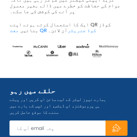
عوام کی حفاظت کو خطرے میں ڈالے بغیر معمول
پر آنے کی کوشش کی جا سکے۔
ایک کا استعمال کرتے ہوئے اپنے QR کوڈز
آن لائن۔
مفت QR کوڈ جنریٹر
بنائیں
حلقے میں رہو
ہمارے نیوز لیٹر کے لیے سائن اپ کریں اور پہلے
ہی پروموشنز، اپ ڈیٹس، اور ٹپس کے بارے میں
سننے کا موقع حاصل کریں