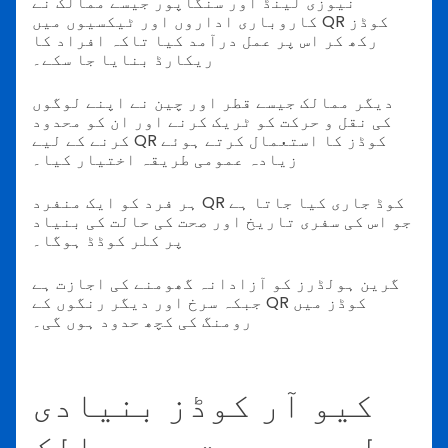
نیوزی لینڈ اور سنگاپور جیسے ممالک نے
کاروباری اداروں اور ٹیکسیوں میں QR کوڈز
رکھ کر اس پر عمل درآمد کیا تاکہ افراد کا
ریکارڈ بنایا جا سکے۔
دیگر ممالک جیسے قطر اور چین نے اپنے لوگوں
کی نقل و حرکت کو ٹریک کرنے اور ان کو محدود
کرنے کے لیے QR کوڈز کا استعمال کرتے ہوئے
زیادہ عمومی طریقہ اختیار کیا۔
ہر فرد کو ایک منفرد QR کوڈ جاری کیا جاتا ہے
جو اس کی سفری تاریخ اور صحت کی حالت کی بنیاد
پر کلر کوڈڈ ہوگا۔
گرین ہولڈرز کو آزادانہ گھومنے کی اجازت ہے
جبکہ سرخ اور دیگر رنگوں کے QR کوڈز میں
رومنگ کی کچھ حدود ہوں گی۔
کیو آر کوڈز بنیادی
طور پر بہت سے ممالک