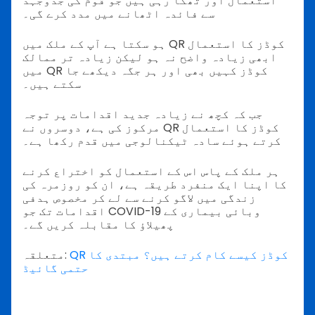
استعمال اور تھکا رہی ہیں جو قوم کی جدوجہد
سے فائدہ اٹھانے میں مدد کرے گی۔
ہو سکتا ہے آپ کے ملک میں QR کوڈز کا استعمال
ابھی زیادہ واضح نہ ہو لیکن زیادہ تر ممالک
میں QR کوڈز کہیں بھی اور ہر جگہ دیکھے جا
سکتے ہیں۔
جب کہ کچھ نے زیادہ جدید اقدامات پر توجہ
مرکوز کی ہے، دوسروں نے QR کوڈز کا استعمال
کرتے ہوئے سادہ ٹیکنالوجی میں قدم رکھا ہے۔
ہر ملک کے پاس اس کے استعمال کو اختراع کرنے
کا اپنا ایک منفرد طریقہ ہے، ان کو روزمرہ کی
زندگی میں لاگو کرنے سے لے کر مخصوص ہدفی
اقدامات تک جو COVID-19 وبائی بیماری کے
پھیلاؤ کا مقابلہ کریں گے۔
QR کوڈز کیسے کام کرتے ہیں؟ مبتدی کا
متعلقہ:
حتمی گائیڈ