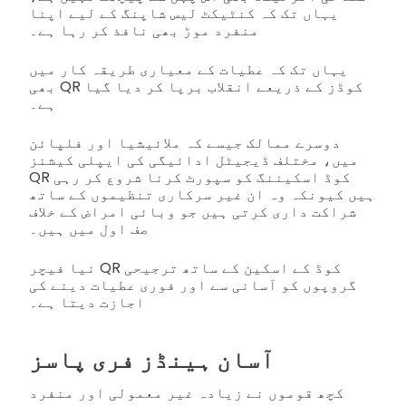
یہاں تک کہ کنٹیکٹ لیس شاپنگ کے لیے اپنا
منفرد موڑ بھی نافذ کر رہا ہے۔
یہاں تک کہ عطیات کے معیاری طریقہ کار میں
بھی QR کوڈز کے ذریعے انقلاب برپا کر دیا گیا
ہے۔
دوسرے ممالک جیسے کہ ملائیشیا اور فلپائن
میں، مختلف ڈیجیٹل ادائیگی کی ایپلی کیشنز
QR کوڈ اسکیننگ کو سپورٹ کرنا شروع کر رہی
ہیں کیونکہ وہ ان غیر سرکاری تنظیموں کے ساتھ
شراکت داری کرتی ہیں جو وبائی امراض کے خلاف
صف اول میں ہیں۔
نیا فیچر QR کوڈ کے اسکین کے ساتھ ترجیحی
گروپوں کو آسانی سے اور فوری عطیات دینے کی
اجازت دیتا ہے۔
آسان ہینڈز فری پاسز
کچھ قوموں نے زیادہ غیر معمولی اور منفرد