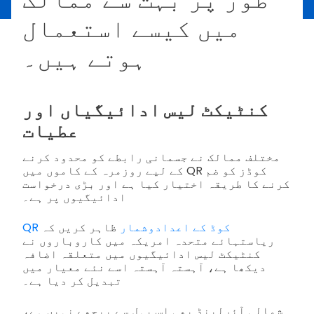
میں کیسے استعمال
ہوتے ہیں۔
کنٹیکٹ لیس ادائیگیاں اور
عطیات
مختلف ممالک نے جسمانی رابطے کو محدود کرنے
کے لیے روزمرہ کے کاموں میں QR کوڈز کو ضم
کرنے کا طریقہ اختیار کیا ہے اور بڑی درخواست
ادائیگیوں پر ہے۔
QR کوڈ کے اعدادوشمار
ظاہر کریں کہ
ریاستہائے متحدہ امریکہ میں کاروباروں نے
کنٹیکٹ لیس ادائیگیوں میں متعلقہ اضافہ
دیکھا ہے، آہستہ آہستہ اسے نئے معیار میں
تبدیل کر دیا ہے۔
شمالی آئرلینڈ بھی اس پہل سے پیچھے نہیں ہے،