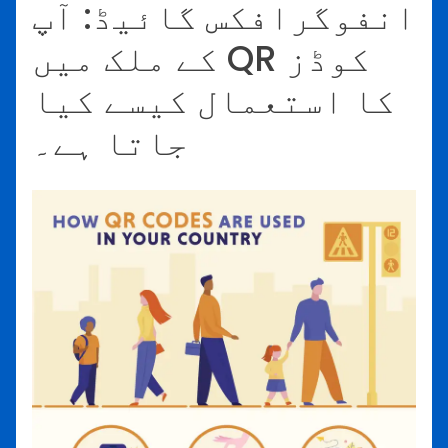
انفوگرافکس گائیڈ: آپ
کے ملک میں QR کوڈز
کا استعمال کیسے کیا
جاتا ہے۔