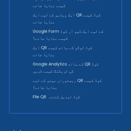
کیسے بنایا جائے
ایک ویڈیو کے لیے ایک QR کوڈ کیسے
بنایا جائے
Google Form کے لیے ایک کیو آر کوڈ
کیسے بنایا جائے؟
ایک QR کوڈ لوگو کے ساتھ کیسے
بنایا جائے
Google Analytics کے ساتھ QR کوڈ
کی ٹریکنگ کیسے کریں
ریستوراں مینو کے لیے QR کوڈ کیسے
بنایا جائے؟
File QR کوڈ تبدیل کنندہ