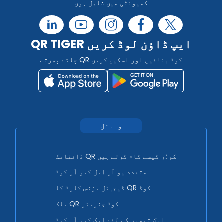
کمیونٹی میں شامل ہوں
QR TIGER ایپ ڈاؤن لوڈ کریں
چلتے پھرتے QR کوڈ بنائیں اور اسکین کریں
وسائل
ڈائنامک QR کوڈز کیسے کام کرتے ہیں
متعدد یو آر ایل کیو آر کوڈ
ڈیجیٹل بزنس کارڈ کا QR کوڈ
بلک QR کوڈ جنریٹر
ایک تصویر کے لئے ایک کیو آر کوڈ