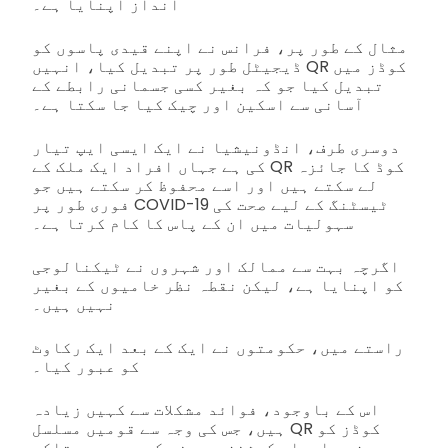
انداز اپنایا ہے۔
مثال کے طور پر، فرانس نے اپنے قیدی پاسوں کو
ڈیجیٹل طور پر تبدیل کیا، انہیں QR کوڈز میں
تبدیل کیا جو کہ بغیر کسی جسمانی رابطے کے
آسانی سے اسکین اور چیک کیا جا سکتا ہے۔
دوسری طرف، انڈونیشیا نے ایک ایسی ایپ تیار
کی ہے جہاں افراد ایک ملک کے QR کوڈ کا جائزہ
لے سکتے ہیں اور اسے محفوظ کر سکتے ہیں جو
فوری طور پر COVID-19 ٹیسٹنگ کے لیے صحت کی
سہولیات میں ان کے پاس کا کام کرتا ہے۔
اگرچہ بہت سے ممالک اور شہروں نے ٹیکنالوجی
کو اپنایا ہے، لیکن نقطہ نظر خامیوں کے بغیر
نہیں ہیں۔
راستے میں، حکومتوں نے ایک کے بعد ایک رکاوٹ
کو عبور کیا۔
اس کے باوجود، فوائد مشکلات سے کہیں زیادہ
ہیں، جس کی وجہ سے قومیں مسلسل QR کوڈز کو
مزید ایپلی کیشنز میں ضم کر رہی ہیں تاکہ