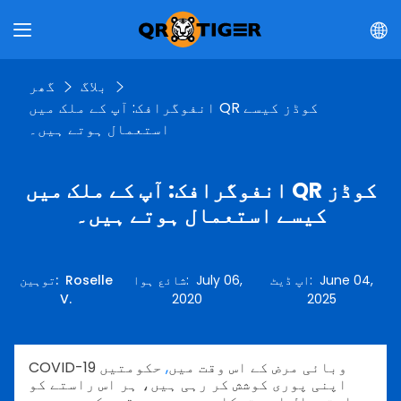
بلاگ
گھر
انفوگرافک: آپ کے ملک میں QR کوڈز کیسے
استعمال ہوتے ہیں۔
انفوگرافک: آپ کے ملک میں QR کوڈز
کیسے استعمال ہوتے ہیں۔
June 04,
:
اپ ڈیٹ
July 06,
:
شائع ہوا
Roselle
:
توہین
V.
2020
2025
COVID-19 وبائی مرض کے اس وقت میں
,
حکومتیں
اپنی پوری کوشش کر رہی ہیں، ہر اس راستے کو