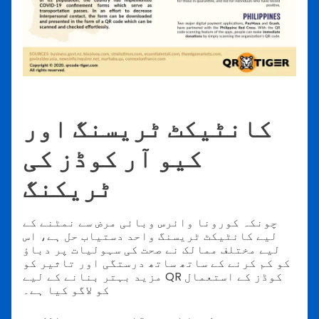
کانٹیکٹ ٹریسنگ اور
کیو آر کوڈز کی
ٹریکنگ
چونکہ کورونا وائرس وبائی مرض سے نمٹنے کے
لیے کانٹیکٹ ٹریسنگ واحد دستیاب حل ہے، اس
لیے مختلف ممالک نے صحت کی سہولیات پر دباؤ
کو کم کرنے کے ساتھ ساتھ درستگی اور تاثیر کو
مزید بہتر بنانے کے لیے QR کوڈز کے استعمال
کو لاگو کیا ہے۔