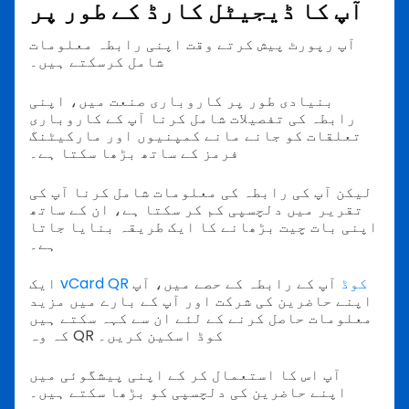
آپ کا ڈیجیٹل کارڈ کے طور پر
آپ رپورٹ پیش کرتے وقت اپنی رابطہ معلومات
شامل کرسکتے ہیں۔
بنیادی طور پر کاروباری صنعت میں، اپنی
رابطہ کی تفصیلات شامل کرنا آپ کے کاروباری
تعلقات کو جانے مانے کمپنیوں اور مارکیٹنگ
فرمز کے ساتھ بڑھا سکتا ہے۔
لیکن آپ کی رابطہ کی معلومات شامل کرنا آپ کی
تقریر میں دلچسپی کم کر سکتا ہے، ان کے ساتھ
اپنی بات چیت بڑھانے کا ایک طریقہ بنایا جاتا
ہے۔
vCard QR کوڈ
آپ کے رابطہ کے حصے میں، آپ
ایک
اپنے حاضرین کی شرکت اور آپ کے بارے میں مزید
معلومات حاصل کرنے کے لئے ان سے کہہ سکتے ہیں
کہ وہ QR کوڈ اسکین کریں۔
آپ اس کا استعمال کر کے اپنی پیشگوئی میں
اپنے حاضرین کی دلچسپی کو بڑھا سکتے ہیں۔