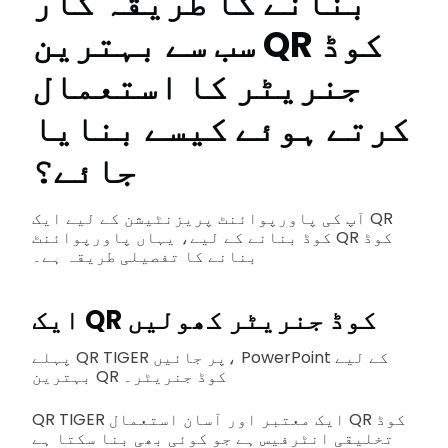
بنانے کا طریقہ کار
سب سے بہترین QR کوڈ
جنریٹر کا استعمال
کرتے ہوئے کیسے بنایا
جائے؟
آپ کی پاورپوائنٹ پریزنٹیشن کے لیے ایک QR
کوڈ بنانے کے لیے، یہاں پاورپوائنٹ QR کوڈ
بنانے کا تفصیلی طریقہ ہے۔
ایک QR کوڈ جنریٹر کھولیں
پہلے QR TIGER پر جائیں، PowerPoint کے لیے
بہترین QR کوڈ جنریٹر۔
QR TIGER ایک معتبر اور آسان استعمال QR کوڈ
تخلیقی انٹرفیس ہے جو کوئی بھی بنا سکتا ہے