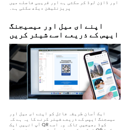
اور ڈاؤن لوڈ کر سکتی ہے اور قریبی فاصلے میں
پریزنٹیشن دیکھ سکتی ہے۔
اپنے ای میل اور میسیجنگ
ایپس کے ذریعے اسے شیئر کریں
ایک آسان طریقہ فائل کو اپنے ای میل اور
میسجنگ ایپس کے ذریعے شیئر کرنے کا یہ ہے کہ
آپ انہیں ایک QR کوڈ بھیجیں تاکہ وہ اسے