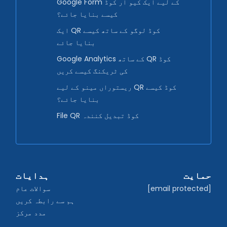
Google Form کے لیے ایک کیو آر کوڈ
کیسے بنایا جائے؟
ایک QR کوڈ لوگو کے ساتھ کیسے
بنایا جائے
Google Analytics کے ساتھ QR کوڈ
کی ٹریکنگ کیسے کریں
ریستوراں مینو کے لیے QR کوڈ کیسے
بنایا جائے؟
File QR کوڈ تبدیل کنندہ
حمایت
ہدایات
[email protected]
سوالات عام
ہم سے رابطہ کریں
مدد مرکز