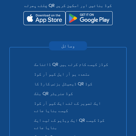
چلتے پھرتے QR کوڈ بنائیں اور اسکین کریں
وسائل
ڈائنامک QR کوڈز کیسے کام کرتے ہیں
متعدد یو آر ایل کیو آر کوڈ
ڈیجیٹل بزنس کارڈ کا QR کوڈ
بلک QR کوڈ جنریٹر
ایک تصویر کے لئے ایک کیو آر کوڈ
کیسے بنایا جائے
ایک ویڈیو کے لیے ایک QR کوڈ کیسے
بنایا جائے