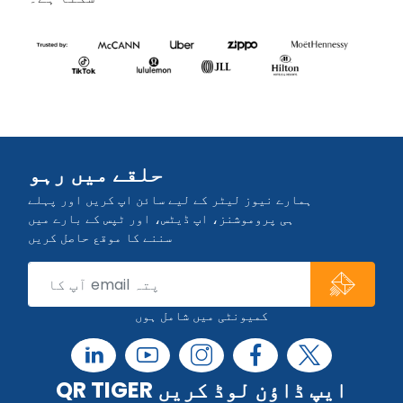
حلقے میں رہو
ہمارے نیوز لیٹر کے لیے سائن اپ کریں اور پہلے
ہی پروموشنز، اپ ڈیٹس، اور ٹپس کے بارے میں
سننے کا موقع حاصل کریں
کمیونٹی میں شامل ہوں
QR TIGER ایپ ڈاؤن لوڈ کریں