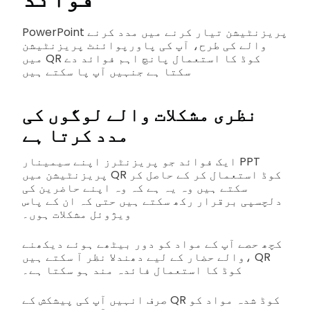
PowerPoint پریزنٹیشن تیار کرنے میں مدد کرنے
والے کی طرح، آپ کی پاورپوائنٹ پریزنٹیشن
میں QR کوڈ کا استعمال پانچ اہم فوائد دے
سکتا ہے جنہیں آپ پا سکتے ہیں
نظری مشکلات والے لوگوں کی
مدد کرتا ہے
ایک فوائد جو پریزنٹرز اپنے سیمینار PPT
پریزنٹیشن میں QR کوڈ استعمال کر کے حاصل کر
سکتے ہیں وہ یہ ہے کہ وہ اپنے حاضرین کی
دلچسپی برقرار رکھ سکتے ہیں حتی کہ ان کے پاس
ویژوئل مشکلات ہوں۔
کچھ حصے آپ کے مواد کو دور بیٹھے ہوئے دیکھنے
والے حضار کے لیے دھندلا نظر آ سکتے ہیں، QR
کوڈ کا استعمال فائدہ مند ہو سکتا ہے۔
صرف انہیں آپ کی پیشکش کے QR کوڈ شدہ مواد کو