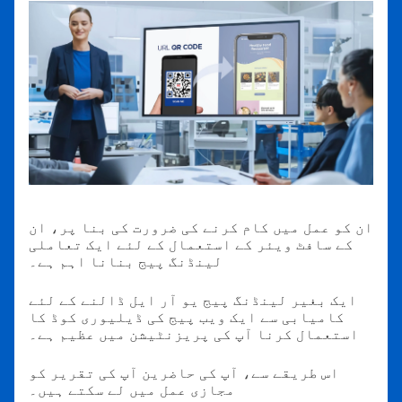
ان کو عمل میں کام کرنے کی ضرورت کی بنا پر، ان
کے سافٹ ویئر کے استعمال کے لئے ایک تعاملی
لینڈنگ پیج بنانا اہم ہے۔
ایک بغیر لینڈنگ پیج یو آر ایل ڈالنے کے لئے
کامیابی سے ایک ویب پیج کی ڈیلیوری کوڈ کا
استعمال کرنا آپ کی پریزنٹیشن میں عظیم ہے۔
اس طریقے سے، آپ کی حاضرین آپ کی تقریر کو
مجازی عمل میں لے سکتے ہیں۔