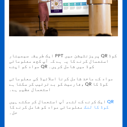
ایک طریقہ سیمینار PPT پریزنٹیشن میں QR کوڈ
استعمال کرنے کا یہ ہے کہ آپ کچھ معلوماتی
مواد کو اپنے QR کوڈ میں شامل کریں۔
مواد کے ماخذ شامل کرنا اسلائیڈ کی معلوماتی
فارمیٹ کو بے ترتیب کر سکتا ہے، QR کوڈ کا
استعمال عظیم ہے۔
QR
ایک کرنے کے لئے، آپ استعمال کر سکتے ہیں
کوڈ کا لنک
معلوماتی مواد کو شامل کرنے کا
حل۔