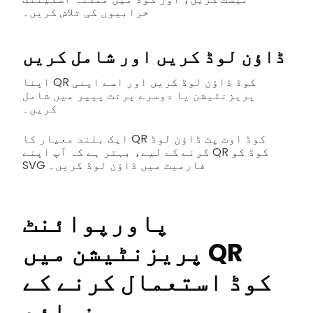
خرابیوں کی تلاش کریں۔
ڈاؤن لوڈ کریں اور شامل کریں
اپنا QR کوڈ ڈاؤن لوڈ کریں اور اسے اپنی
پریزنٹیشن یا دوسرے پرنٹ پیپر میں شامل
کریں۔
ایک بلند معیار کا QR کوڈ اوٹ پٹ ڈاؤن لوڈ
کرنے کے لیے، بہتر ہے کہ آپ اپنے QR کوڈ کو
SVG فارمیٹ میں ڈاؤن لوڈ کریں۔
پاورپوائنٹ
پریزنٹیشن میں QR
کوڈ استعمال کرنے کے
فوائد