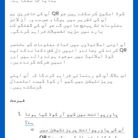
بنایا جا سکتا ہے۔
آپ کی حاضرین بس QR کوڈ اسکین کر سکتے ہیں جو
آپ کی تقریر میں ہوگا، جس سے وہ آن لائن
معلومات تک پہنچ جائیں گے جو آپ کی گفتگو کے
بارے میں مزید تفصیلات فراہم کرے گی۔
آپ اپنی اسلائیڈوں میں تمام معلومات کو مختصر
کرنے کی بجائے، انہیں دل کش دکھانے کے لیے QR
کوڈ اسلائیڈ میں موجود ہونے والے ہیں اور
انہیں شرکت کرنے دیں۔
اس بلاگ آپ کو رہنمائی فراہم کرے گا کہ آپ اپنی
پریزنٹیشن میں کیو آر کوڈ کیسے استعمال
کرسکتے ہیں۔
فہرست
پاورپوائنٹ میں کیو آر کوڈ کیا ہوتا
ہے؟
آپ کی پاورپوائنٹ پریزنٹیشن میں
QR کوڈ کا استعمال کیسے کریں؟