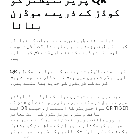
کوڈز کے ذریعے موڈرن
بنانا
دنیا جب نئے طریقوں سے معلومات کا تبادلہ
کرنے کی طرف بڑھتی ہے، ہمارے ٹارگٹ آڈیئنس سے
رابطہ قائم کرنے کے نئے طریقے تلاش کرنا اہم
ہے۔
QR کوڈ استعمال کرتے ہوئے، کاروبار، اسکول،
اور دیگر شعبوں میں پیش کنندگان معلومات پیش
کرنے کے طریقوں کو جدید بنا سکتے ہیں۔
جیسے ہی وہ بے ترتیب مواد کو ایک انٹرایکٹو
میں تبدیل کر سکتے ہیں، پاورپوائنٹ آن لائن کے
لیے QR کوڈ جنریٹر کا استعمال، جیسے QR TIGER
سافٹ ویئر، پریزنٹرز کو ایک معاصر
پاورپوائنٹ پریزنٹیشن تخلیق کرنے میں مدد
فراہم کر سکتا ہے اور ان کے حاضرین کو مشغول
رکھنے کے لیے ایک تکنالوجی کا طریقہ فراہم کر
سکتا ہے۔