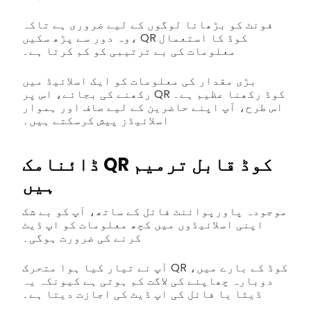
فونٹ کو بڑھانا لوگوں کے لیے ضروری ہے تاکہ
وہ دور سے پڑھ سکیں، QR کوڈ کا استعمال
معلومات کی بے ترتیبی کو کم کرتا ہے۔
بڑی مقدار کی معلومات کو ایک اسلائیڈ میں
رکھنے کی بجائے، اس پر QR کوڈ رکھنا عظیم ہے۔
اس طرح، آپ اپنے حاضرین کے لیے صاف اور ہموار
اسلائیڈز پیش کرسکتے ہیں۔
ڈائنامک QR کوڈ قابل ترمیم
ہیں
موجودہ پاورپوائنٹ فائل کے ساتھ، آپ کو بے شک
اپنی اسلائیڈوں میں کچھ معلومات کو اپ ڈیٹ
کرنے کی ضرورت ہوگی۔
آپ نے تیار کیا ہوا متحرک QR کوڈ کے بارے میں،
دوبارہ چھاپنے کی لاگت کم ہوتی ہے کیونکہ یہ
ڈیٹا یا فائل کی اپ ڈیٹ کی اجازت دیتا ہے۔