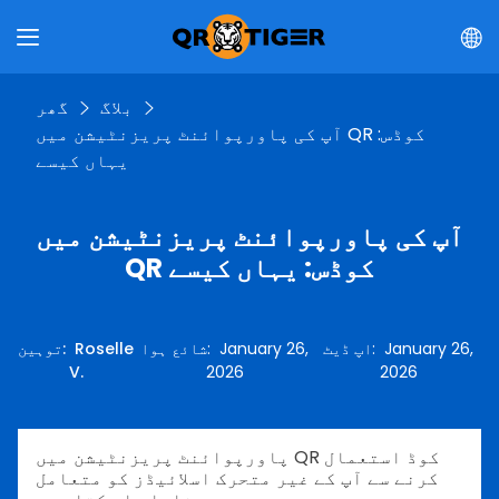
بلاگ
گھر
آپ کی پاورپوائنٹ پریزنٹیشن میں QR کوڈس:
یہاں کیسے
آپ کی پاورپوائنٹ پریزنٹیشن میں
QR کوڈس: یہاں کیسے
January 26,
:
اپ ڈیٹ
January 26,
:
شائع ہوا
Roselle
:
توہین
V.
2026
2026
پاورپوائنٹ پریزنٹیشن میں QR کوڈ استعمال
کرنے سے آپ کے غیر متحرک اسلائیڈز کو متعامل