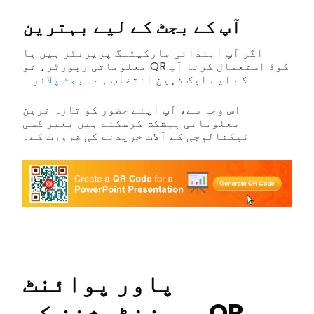
آپ کے بجٹ کے لیے بہترین
اگر آپ ابتدائی مارکیٹنگ پریزنٹر ہیں یا
معلوماتی رپورٹر، تو QR کوڈ استعمال کرنا آپ
کے لیے ایک ذہین انتخاب ہے۔
بجٹ پلانر
۔
اس وجہ سے، آپ اپنے حضور کو تازہ ترین
معلوماتی پیشکش کرسکتے ہیں بغیر کسی
ٹیکنالوجی کے آلات خریدنے کی ضرورت کے۔
پاور پوائنٹ
پریزنٹیشنز کو QR