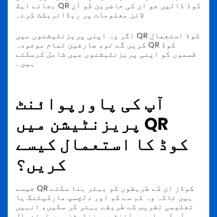
بجائے ایک QR کوڈ ڈالیں جو ان کی حاضرین کو آن
لائن معلومات پر ریڈائریکٹ کرے۔
اگر وہ اپنی پریزنٹیشنوں میں QR کوڈ استعمال
کریں گے تو، صارفین تمام موجودہ QR کوڈ
قسموں کو اپنی پریزنٹیشنوں میں شامل کرسکتے
ہیں۔
آپ کی پاورپوائنٹ
پریزنٹیشن میں QR
کوڈ کا استعمال کیسے
کریں؟
جیسے QR کوڈز ان کے طریقوں کو بہتر بنا سکتے
ہیں تاکہ وہ کم سے کم اور دلچسپ مارکیٹنگ یا
تعلیمی تقریب کے طریقے بہتر کر سکیں، انہیں
آپ کی پاورپوائنٹ پریزنٹیشن میں استعمال