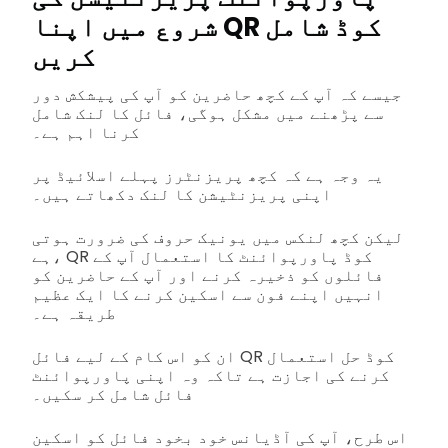
شروع میں اپنا QR کوڈ شامل
کریں
جیسے کہ آپ کے کچھ حاضرین کو آپ کی پیشکش دور
سے پڑھنے میں مشکل ہوگی، فائل کا لنک شامل
کرنا اہم ہے۔
یہ وجہ ہے کہ کچھ پریزنٹرز پہلے اسلائیڈ پر
اپنی پریزنٹیشن کا لنک دکھاتے ہیں۔
لیکن کچھ لنکس میں یونیک حروف کی ضرورت ہوتی
ہے، QR کوڈ پاورپوائنٹ کا استعمال آپ کے
فائلوں کو ذخیرہ کرنے اور آپ کے حاضرین کو
انہیں اپنے فون سے اسکین کرنے کا ایک عظیم
طریقہ ہے۔
ان کو اس کام کے لیے فائل QR کوڈ حل استعمال
کرنے کی اجازت ہے تاکہ وہ اپنی پاورپوائنٹ
فائل شامل کر سکیں۔
اس طرح، آپ کی آڈیانس خود بخود فائل کو اسکین