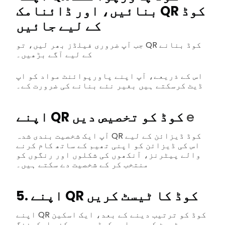
بنائیں، اور ڈائنامک QR کوڈ
کے لیے جائیں
جب آپ ضروری فیلڈز بھر لیں، تو QR کوڈ بنانے
کے لیے آگے بڑھیں۔
اس کے ذریعے، آپ اپنے پاورپوائنٹ مواد کو اپ
ڈیٹ کرسکتے ہیں بغیر نئے بنانے کی ضرورت کے۔
e
اپنے QR کوڈ کو تخصیص دیں
آپ ایک شخصیت بندی شدہ QR کوڈ ڈیزائن کے لیے
اس کی ڈیزائن کو اپنی تھیم کے ساتھ کام کرنے
والے پیٹرنز، آنکھوں کی شکلوں اور رنگوں کو
منتخب کر کے شخصیت دے سکتے ہیں۔
5. اپنے QR کوڈ کا ٹیسٹ کریں
اپنے QR کوڈ کو ترتیب دینے کے بعد، ایک اسکین
ٹیسٹ کریں، اور کوڈ میں ممکنہ اسکیننگ