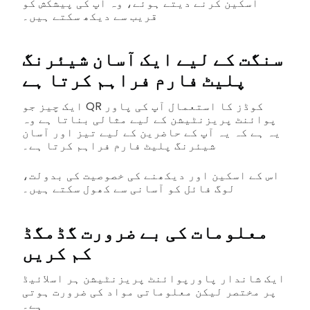
اسکین کرنے دیتے ہوئے، وہ آپ کی پیشکش کو
قریب سے دیکھ سکتے ہیں۔
سنگت کے لیے ایک آسان شیئرنگ
پلیٹ فارم فراہم کرتا ہے
ایک چیز جو QR کوڈز کا استعمال آپ کی پاور
پوائنٹ پریزنٹیشن کے لیے مثالی بناتا ہے وہ
یہ ہے کہ یہ آپ کے حاضرین کے لیے تیز اور آسان
شیئرنگ پلیٹ فارم فراہم کرتا ہے۔
اس کے اسکین اور دیکھنے کی خصوصیت کی بدولت،
لوگ فائل کو آسانی سے کھول سکتے ہیں۔
معلومات کی بے ضرورت گڈمگڈ
کم کریں
ایک شاندار پاورپوائنٹ پریزنٹیشن ہر اسلائیڈ
پر مختصر لیکن معلوماتی مواد کی ضرورت ہوتی
ہے۔