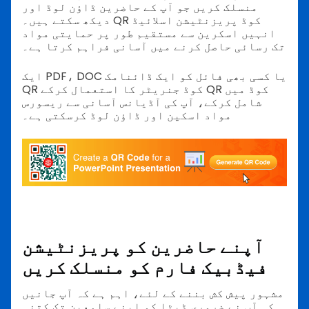
منسلک کریں جو آپ کے حاضرین ڈاؤن لوڈ اور
دیکھ سکتے ہیں۔ QR کوڈ پریزنٹیشن اسلائیڈ
انہیں اسکرین سے مستقیم طور پر حمایتی مواد
تک رسائی حاصل کرنے میں آسانی فراہم کرتا ہے۔
ایک PDF، DOC یا کسی بھی فائل کو ایک ڈائنامک
QR کوڈ جنریٹر کا استعمال کرکے QR کوڈ میں
شامل کرکے، آپ کی آڈیانس آسانی سے ریسورس
مواد اسکین اور ڈاؤن لوڈ کرسکتی ہے۔
آپنے حاضرین کو پریزنٹیشن
فیڈبیک فارم کو منسلک کریں
مشہور پیش کش بننے کے لئے، اہم ہے کہ آپ جانیں
کہ آپ نے ضروری ڈیٹا کو اپنے سامعین تک کتنی