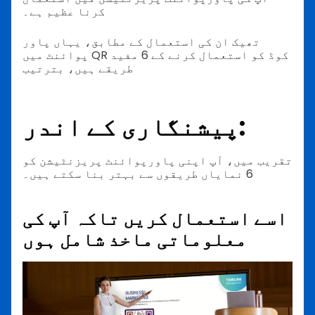
کرنا عظیم ہے۔
تھیک ان کی استعمال کے مطابق، یہاں پاور
پوائنٹ میں QR کوڈ کو استعمال کرنے کے 6 مفید
طریقے ہیں، بترتیب
پیشنگاری کے اندر:
تقریب میں، آپ اپنی پاورپوائنٹ پریزنٹیشن کو
6 نمایاں طریقوں سے بہتر بنا سکتے ہیں۔
اسے استعمال کریں تاکہ آپ کی
معلوماتی ماخذ شامل ہوں