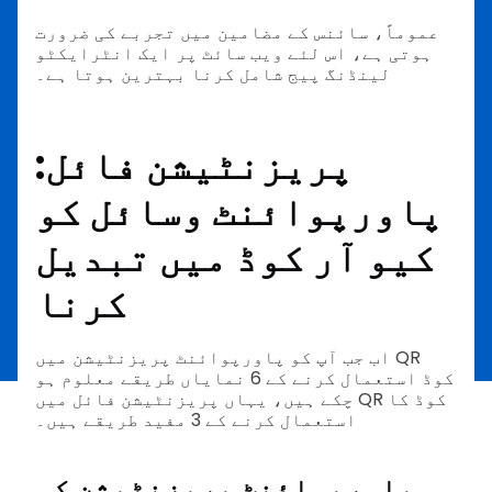
عموماً، سائنس کے مضامین میں تجربے کی ضرورت
ہوتی ہے، اس لئے ویب سائٹ پر ایک انٹرایکٹو
لینڈنگ پیج شامل کرنا بہترین ہوتا ہے۔
پریزنٹیشن فائل:
پاورپوائنٹ وسائل کو
کیو آر کوڈ میں تبدیل
کرنا
اب جب آپ کو پاورپوائنٹ پریزنٹیشن میں QR
کوڈ استعمال کرنے کے 6 نمایاں طریقے معلوم ہو
چکے ہیں، یہاں پریزنٹیشن فائل میں QR کوڈ کا
استعمال کرنے کے 3 مفید طریقے ہیں۔
پاورپوائنٹ پریزنٹیشن کی