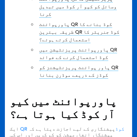
وسائل کو کیو آر کوڈ میں تبدیل
کرنا
پاورپوائنٹ QR کوڈ بنانے کا
طریقہ بہترین QR کوڈ جنریٹر کا
استعمال کرتے ہوئے؟
پاورپوائنٹ پریزنٹیشن میں QR
کوڈ استعمال کرنے کے فوائد
پاور پوائنٹ پریزنٹیشنز کو QR
کوڈز کے ذریعے موڈرن بنانا
پاورپوائنٹ میں کیو
آر کوڈ کیا ہوتا ہے؟
QR کوڈ
پیشنگاری کے لیے اجازت دیتا ہے کہ
ایک
پیشنگار انفارمیشن کو کم کریں اور اس کی