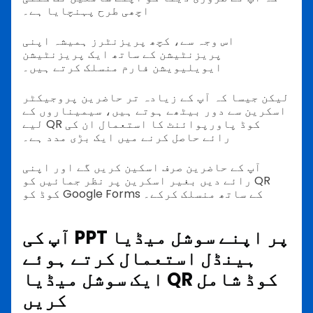
اچھی طرح پہنچایا ہے۔
اس وجہ سے، کچھ پریزنٹرز ہمیشہ اپنی
پریزنٹیشن کے ساتھ ایک پریزنٹیشن
ایویلیویشن فارم منسلک کرتے ہیں۔
لیکن جیسا کہ آپ کے زیادہ تر حاضرین پروجیکٹر
اسکرین سے دور بیٹھے ہوتے ہیں، سیمیناروں کے
لیے QR کوڈ پاورپوائنٹ کا استعمال ان کی
رائے حاصل کرنے میں ایک بڑی مدد ہے۔
آپ کے حاضرین صرف اسکین کریں گے اور اپنی
رائے دیں بغیر اسکرین پر نظر جمائیں کو QR
کوڈ کو Google Forms کے ساتھ منسلک کرکے۔
آپ کی PPT پر اپنے سوشل میڈیا
ہینڈل استعمال کرتے ہوئے
ایک سوشل میڈیا QR کوڈ شامل
کریں