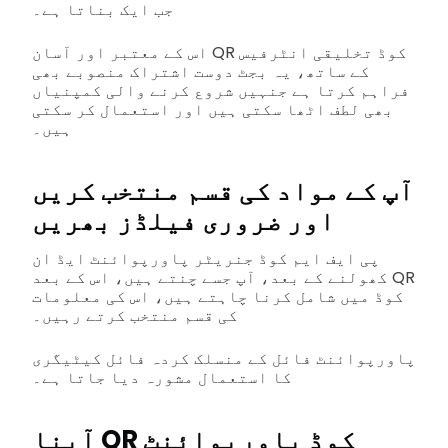
جب ایک بناتا ہے۔
اس کے معتبر اور آسان QR کوڈ تخلیقی انٹرفیس
کے ساتھ، یہ بجٹ دوست اشتراک منصوبے بھی
فراہم کرتا ہے جنہیں شروع کرنے والی کمپنیاں
بھی لطف اٹھا سکتی ہیں اور استعمال کر سکتی
ہیں۔
آپ کے مواد کی قسم منتخب کریں
اور ضروری فیلڈز بھریں
پی ایف ایم کوڈ جنریٹر پاورپوائنٹ ایڈ ان
کھولنے کے بعد، آپ جسے چنتے ہیں، اس کے بعد QR
کوڈ میں شامل کرنا چاہتے ہیں، اس کی معلومات
کی قسم منتخب کرتے رہیں۔
پاورپوائنٹ فائل کے منسلک کردہ فائل کیٹیگری
کا استعمال مشورہ دیا جاتا ہے۔
آپنا QR کوڈ پاورپوائنٹ