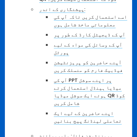
پیشنگاری کے اندر:
اسے استعمال کریں تاکہ آپ کی
معلوماتی ماخذ شامل ہوں
آپ کے ڈیجیٹل کارڈ کے طور پر
آپ کے وسائل کی مواد کے لیے
پورٹل
آپنے حاضرین کو پریزنٹیشن
فیڈبیک فارم کو منسلک کریں
آپ کی PPT پر اپنے سوشل
میڈیا ہینڈل استعمال کرتے
ہوئے ایک سوشل میڈیا QR کوڈ
شامل کریں
اپنے حاضرین کے لیے ایک
تعاملی لینڈنگ پیج بنائیں
پریزنٹیشن فائل: پاورپوائنٹ