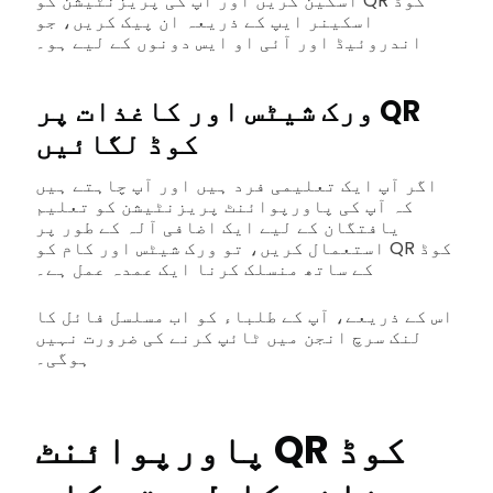
اسکین کریں اور آپ کی پریزنٹیشن کو QR کوڈ
اسکینر ایپ کے ذریعہ ان پیک کریں، جو
اندروئیڈ اور آئی او ایس دونوں کے لیے ہو۔
ورک شیٹس اور کاغذات پر QR
کوڈ لگائیں
اگر آپ ایک تعلیمی فرد ہیں اور آپ چاہتے ہیں
کہ آپ کی پاورپوائنٹ پریزنٹیشن کو تعلیم
یافتگان کے لیے ایک اضافی آلہ کے طور پر
استعمال کریں، تو ورک شیٹس اور کام کو QR کوڈ
کے ساتھ منسلک کرنا ایک عمدہ عمل ہے۔
اس کے ذریعے، آپ کے طلباء کو اب مسلسل فائل کا
لنک سرچ انجن میں ٹائپ کرنے کی ضرورت نہیں
ہوگی۔
پاورپوائنٹ QR کوڈ