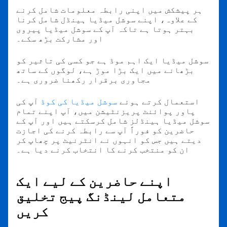
ہر پیشکش میں اپنی رابطہ معلومات شامل کرنے
کے علاوہ، اپنے سوشل میڈیا ہینڈل شامل کرنا
بہتر ہوتا ہے تاکہ آپ کے سوشل میڈیا پیروی
اور مشارکت بڑھ سکے۔
سوشل میڈیا ایک اہم موڈ ہے جو کسی کی تاثیر کو
بڑھانے میں ایک بڑا موڑ ہے، لوگوں کے ساتھ
مجاوری برقرار رکھنا ضروری ہے۔
استعمال کرتے ہوئے
سوشل میڈیا کی کوڈ
آپ کی
پاور پوائنٹ پریزنٹیشن میں، آپ اپنے تمام
سوشل میڈیا ہینڈلز شامل کرسکتے ہیں اور آپ کے
حاضرین کو فوراً آپ سے رابطہ کرنے کی اجازت
دیتے ہیں جس کو انہوں نے انٹرنیٹ پر چھاپ کر
ان کو منتخب کرنے کا انتخاب کرنے دیا ہے۔
اپنے حاضرین کے لیے ایک
متعامل لینڈنگ پیج تخلیق
کریں