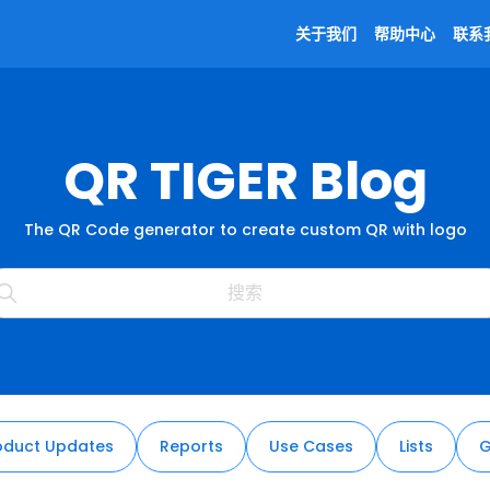
关于我们
帮助中心
联系
QR TIGER Blog
The QR Code generator to create custom QR with logo
oduct Updates
Reports
Use Cases
Lists
G