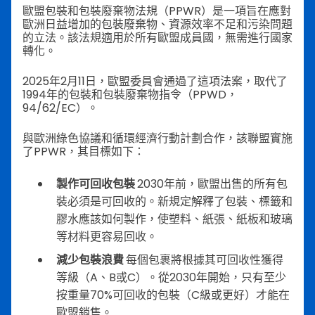
歐盟包裝和包裝廢棄物法規（PPWR）是一項旨在應對
歐洲日益增加的包裝廢棄物、資源效率不足和污染問題
的立法。該法規適用於所有歐盟成員國，無需進行國家
轉化。
2025年2月11日，歐盟委員會通過了這項法案，取代了
1994年的包裝和包裝廢棄物指令（PPWD，
94/62/EC）。
與歐洲綠色協議和循環經濟行動計劃合作，該聯盟實施
了PPWR，其目標如下：
製作可回收包裝
2030年前，歐盟出售的所有包
裝必須是可回收的。新規定解釋了包裝、標籤和
膠水應該如何製作，使塑料、紙張、紙板和玻璃
等材料更容易回收。
減少包裝浪費
每個包裹將根據其可回收性獲得
等級（A、B或C）。從2030年開始，只有至少
按重量70%可回收的包裝（C級或更好）才能在
歐盟銷售。