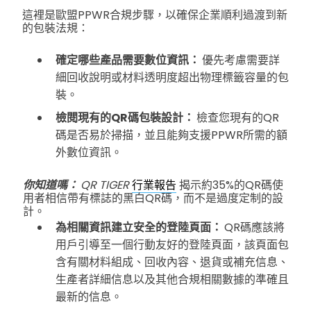
這裡是歐盟PPWR合規步驟，以確保企業順利過渡到新
的包裝法規：
確定哪些產品需要數位資訊：
優先考慮需要詳
細回收說明或材料透明度超出物理標籤容量的包
裝。
檢閱現有的QR碼包裝設計：
檢查您現有的QR
碼是否易於掃描，並且能夠支援PPWR所需的額
外數位資訊。
你知道嗎：
QR TIGER
行業報告
揭示約35%的QR碼使
用者相信帶有標誌的黑白QR碼，而不是過度定制的設
計。
為相關資訊建立安全的登陸頁面：
QR碼應該將
用戶引導至一個行動友好的登陸頁面，該頁面包
含有關材料組成、回收內容、退貨或補充信息、
生產者詳細信息以及其他合規相關數據的準確且
最新的信息。