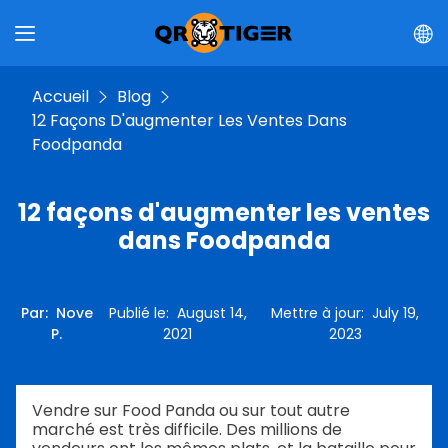
Accueil
Blog
12 Façons D'augmenter Les Ventes Dans
Foodpanda
12 façons d'augmenter les ventes
dans Foodpanda
Par
:
Nove
Publié le
:
August 14,
Mettre à jour
:
July 19,
P.
2021
2023
Vendre sur Food Panda ou sur tout autre
marché est très difficile. Des millions de