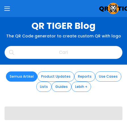
QR TIGER Blog
The QR Code generator to create custom QR with logo
Semua Artikel
Product Updates
Reports
Use Cases
Lists
Guides
Lebih +