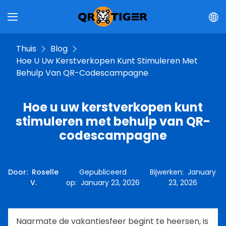
Thuis
Blog
Hoe U Uw Kerstverkopen Kunt Stimuleren Met
Behulp Van QR-Codescampagne
Hoe u uw kerstverkopen kunt
stimuleren met behulp van QR-
codescampagne
Door
:
Roselle
Gepubliceerd
Bijwerken
:
January
V.
op
:
January 23, 2026
23, 2026
Naarmate de vakantiesfeer begint te heersen, is