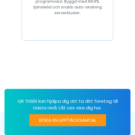
programvara. Byggd med 99,9%
tjänstetid och snabb auto-skalning
serverkluster.
QR TIGER kan hjälpa dig att ta ditt företag till
nästa nivå. Låt oss visa dig hur.
BOKA EN UPPTÄCKSAMTAL