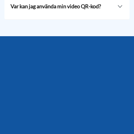
enhet de främst använder, och mer.
spåra, gå till din instrumentpanel och välj QR-koden du
Var kan jag använda min video QR-kod?
vill övervaka. Klicka på Statistik för att se
prestandaöversikten.
Denna verktyg har breda tillämpningar inom de flesta
branscher. Det kan förbättra marknadsföringsmaterial,
produktförpackningar, affischer, broschyrer, flygblad,
reklamskyltar, tidningar, visitkort och mer.