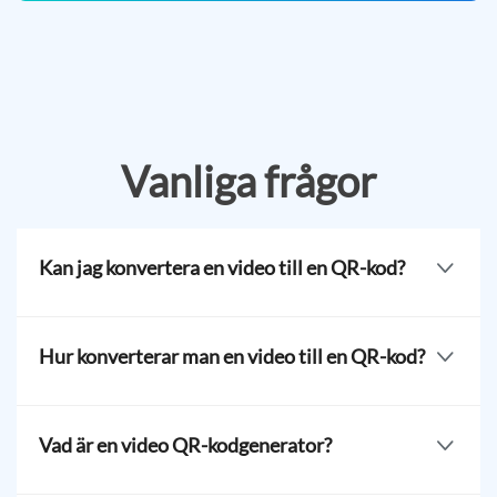
Vanliga frågor
Kan jag konvertera en video till en QR-kod?
Användare är fria att anpassa sin egen QR-kod design
och lägga till en logotyp. De kan matcha den med sin
Hur konverterar man en video till en QR-kod?
varumärkesprofil eller vara kreativa för att göra sin QR
unik.
Använd en
lösning för att konvertera vilken video som
helst till QR. Klicka på knappen Ladda upp File, välj din
Vad är en video QR-kodgenerator?
MP4 file, och generera din QR-kod video.
Det är en plattform som specifikt är byggd för att