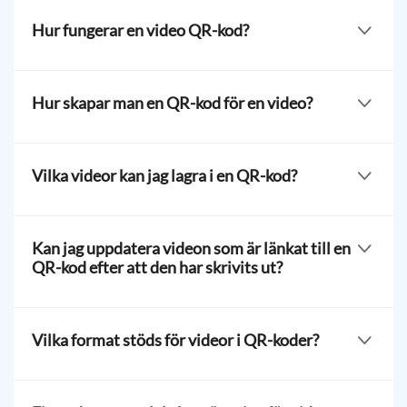
generera unika QR-koder för videor. Videons QR-
Hur fungerar en video QR-kod?
lösning kan lagra dina MP4-filer för att göra dina videor
tillgängliga med bara en skanning.
Denna
lösning lagrar MP4 och andra videofiler och
omvandlar dem till en unik kod som kan skannas med
Hur skapar man en QR-kod för en video?
en smartphone. Användare kan sedan titta på eller
spara den lagrade videon direkt på sin enhet.
Gå till QR TIGER online för att skapa din egen QR-kod
för video. Välj Video QR-lösningen > Ladda upp MP4-
Vilka videor kan jag lagra i en QR-kod?
filen file > Generera QR-koden > Anpassa och lägg till
en logotyp på QR-koden > Ladda ner, spara och dela.
Du kan lagra vilken video som helst i en QR-kod,
inklusive en produkthandledning, manual,
Kan jag uppdatera videon som är länkat till en
skötselanvisningar, instruktionsvideor eller till och med
QR-kod efter att den har skrivits ut?
en
.
Du kan uppdatera videon lagrat i din QR-kod även
efter att den har skrivits ut. Vårt QR-kodvideo är en
Vilka format stöds för videor i QR-koder?
dynamisk lösning så användare kan ändra eller ersätta
MP4-filen när som helst.
Du kan ladda upp videofiler i MP4-format. För andra
file format kan du använda en
eller
lösning.