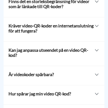
Finns det en storleksbegränsning för videor
som är länkade till QR-koder?
Du kan ladda upp videor med en storlek på 5 MB till 60
MB med vår video-QR-skapare. Om din video har en
Kräver video-QR-koder en internetanslutning
större file storlek kan du använda URL-QR för att
för att fungera?
dirigera skannrar till dina videor online.
Video-QR-koder kräver en internetanslutning för att
komma åt den lagrade videon. Därför behöver skannrar
Kan jag anpassa utseendet på en video QR-
först ansluta till ett nätverk för att kunna titta på eller
kod?
spara videon.
Användare är fria att anpassa sin egen QR-kod design
och lägga till en logotyp. De kan matcha den med sin
Är videokoder spårbara?
varumärkesprofil eller vara kreativa för att göra sin QR
unik.
Användare av video-QR-koder kan enkelt spåra sina
QR-koder direkt från sitt kontodashboard. De kan se
Hur spårar jag min video QR-kod?
hur många som har skannat koden, hur ofta den
skannas, var skannrarna främst kommer ifrån, vilken
YMonitoring görs enkelt med funktionen
. För att