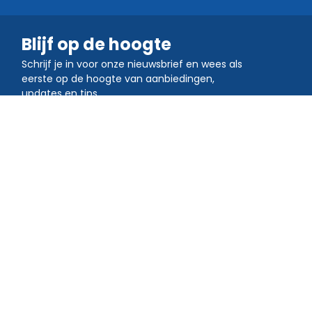
Blijf op de hoogte
Schrijf je in voor onze nieuwsbrief en wees als
eerste op de hoogte van aanbiedingen,
updates en tips.
Sluit je aan bij de gemeenschap
Download de QR TIGER app
Maak en scan QR-codes onderweg