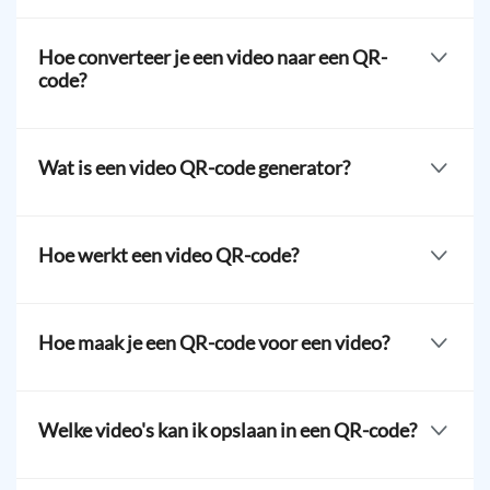
Gebruikers zijn vrij om hun eigen QR-codeontwerp aan
te passen en een logo toe te voegen. Ze kunnen het
Hoe converteer je een video naar een QR-
afstemmen op hun merk of creatief zijn om hun QR-
code?
code uniek te maken.
Gebruik een
oplossing om elk video naar een QR-code
te converteren. Klik op de Upload File knop, selecteer je
Wat is een video QR-code generator?
MP4 file, en genereer je QR-code video.
Het is een platform dat speciaal is ontworpen om
unieke QR-codes te genereren voor video's. De video
Hoe werkt een video QR-code?
QR-oplossing kan jouw MP4-bestanden opslaan om
jouw video's toegankelijk te maken met slechts één
Deze
oplossing slaat MP4- en andere videobestanden
scan.
op en zet deze om in een unieke code die gescand kan
Hoe maak je een QR-code voor een video?
worden met een smartphone. Gebruikers kunnen
vervolgens de opgeslagen video bekijken of opslaan op
Ga naar QR TIGER online om je eigen QR-code voor
hun apparaat.
video te maken. Kies de Video QR-oplossing > Upload
Welke video's kan ik opslaan in een QR-code?
de MP4 file > Genereer QR-code > Pas aan en voeg een
logo toe aan de QR-code > Download, bewaar en deel.
Je kunt elke video opslaan in een QR-code, inclusief