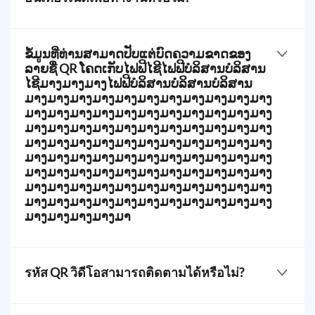
สแกนเนอร์ไปยังวิดีโอของคุณออนไลน์ได้ครับ/ค่ะ.
การสแกนรหัส QR วิดีโอต้องการการเชื่อมต่อ
อินเทอร์เน็ตเพื่อเข้าถึง file ที่เก็บอยู่ ดังนั้น ผู้สแกนจำเป็น
ຂໍ້ມູນທີ່ທ່ານສາມາດປັບແຕ່ບົດຄວາມຂາດຂອງ
ต้องเชื่อมต่อกับเครือข่ายก่อนที่จะสามารถรับชมหรือ
ລາຍຊື່ QR ໂຄດເກັບໄຟຟີໄຊີໄຟຟີບໍລິສານບໍລິສານ
บันทึกวิดีโอได้
ໄຊີມາງມາງມາງໄຟຟີບໍລິສານບໍລິສານບໍລິສານ
ມາງມາງມາງມາງມາງມາງມາງມາງມາງມາງມາງ
ມາງມາງມາງມາງມາງມາງມາງມາງມາງມາງມາງ
ມາງມາງມາງມາງມາງມາງມາງມາງມາງມາງມາງ
ມາງມາງມາງມາງມາງມາງມາງມາງມາງມາງມາງ
ມາງມາງມາງມາງມາງມາງມາງມາງມາງມາງມາງ
ມາງມາງມາງມາງມາງມາງມາງມາງມາງມາງມາງ
ມາງມາງມາງມາງມາງມາງມາງມາງມາງມາງມາງ
ມາງມາງມາງມາງມາງມາງມາງມາງມາງມາງມາງ
ມາງມາງມາງມາງມາ
ผู้ใช้สามารถปรับแต่งดีไซน์รหัส QR ของตนเองและเพิ่ม
โลโก้ได้ตามต้องการ พวกเขาสามารถจับคู่กับแบรนด์
รหัส QR วิดีโอสามารถติดตามได้หรือไม่?
ของพวกเขาหรือเป็นคนสร้างสรรค์เพื่อทำให้รหัส QR
ของพวกเขาเป็นเอกลักษณ์
ผู้ใช้รหัส QR วิดีโอสามารถตรวจสอบรหัส QR ของตนได้