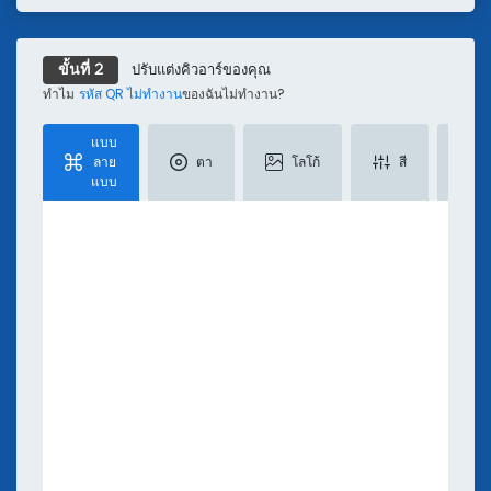
รหัส QR สำหรับการเดินทาง
ทรัพยากร
ปรับแต่งคิวอาร์ของคุณ
น้อย
ขั้นที่ 2
ลิงก์ไปยังรหัส QR
ทำไม
รหัส QR ไม่ทำงาน
ของฉันไม่ทำงาน?
PDF เป็นรหัส QR
รหัส QR สำหรับ Instagram
แบบ
สร้างรหัส QR สำหรับตำแหน่งตั้งโต๊ะ
ลาย
ตา
โลโก้
สี
แบบ
รหัส QR สำหรับ YouTube
โปรแกรมสร้างรหัส QR สำหรับโซเชียลมีเดีย
สร้างรหัส QR จาก SMS
สร้างรหัส QR Code
สร้างรหัส QR สำหรับไฟล์ MP3 และเสียง
โค้ด QR ของ Facebook
คิวอาร์โค้ดของ Pinterest
สร้างรหัส QR ข้อความ
เรียนรู้
ถอดรหัส QR: รายงานข้อมูลเชิงอุตสาหกรรม QR Code ปี
บล็อก