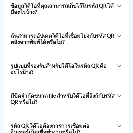
สำหรับวิดีโอ โปรดเลือก Video QR solution > อัปโหลด
ข้อมูลวิดีโอที่คุณสามารถเก็บไว้ในรหัส QR ได้
ไฟล์ MP4 file > สร้างคิวอาร์โค้ด > ปรับแต่งและเพิ่ม
มีอะไรบ้าง?
โลโก้ลงในคิวอาร์ > ดาวน์โหลด บันทึก และแชร์ต่อไป
[qr-code-
generator.app.containers.qrCodeGenerator.videoFaqDesc6]
ฉันสามารถอัปเดตวิดีโอที่เชื่อมโยงกับรหัส QR
หลังจากพิมพ์ได้หรือไม่?
คุณสามารถอัปเดตวิดีโอที่เก็บอยู่ในรหัส QR ของคุณได้
แม้หลังจากพิมพ์มันแล้วก็ตาม วิดีโอของรหัส QR ของ
รูปแบบที่รองรับสำหรับวิดีโอในรหัส QR คือ
เราเป็นโซลูชันแบบไดนามิก ดังนั้นผู้ใช้สามารถเปลี่ยน
อะไรบ้าง?
หรือแทนที่ไฟล์ MP4 ได้ตลอดเวลาfileใด ๆ นาทีที่
ต้องการ
คุณสามารถอัปโหลดไฟล์วิดีโอในรูปแบบ MP4 ได้ครับ/
ค่ะ สำหรับรูปแบบอื่น ๆ คุณสามารถใช้
หรือ
ได้ครับ/ค่ะ
มีขีดจำกัดขนาด file สำหรับวิดีโอที่ลิงก์กับรหัส
QR หรือไม่?
คุณสามารถอัปโหลดวิดีโอขนาด 5MB ถึง 60MB โดยใช้
โปรแกรมทำรหัส QR ของเรา หากวิดีโอของคุณมีขนาด
รหัส QR วิดีโอต้องการการเชื่อมต่อ
ใหญ่กว่า file คุณสามารถใช้ URL QR เพื่อเปลี่ยนเส้นทาง
อินเทอร์เน็ตเพื่อทำงานหรือไม่?