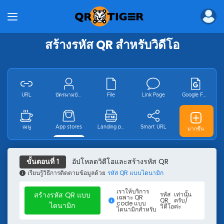
ผลิตภัณฑ์
สร้างคิวอาร์โค้ดเป็นกลุ่ม
API สร้างรหัส QR
สร้างรหัส QR สำหรับวิดีโอ
สร้างรหัส QR สำหรับองค์กร
บัตรนามสำหรับธุรกิจดิจิทัลสำหรับองค์กร
MENU TIGER
โซลูชัน
URL
บัตรนามบัตร
File
Link Page
Google Form
อุตสาหกรรม
รหัส QR สำหรับร้านอาหาร
เมนู
App stores
Landing page
Smart URL
GS1 ดิจิทัล
มากขึ้น
รหัส QR สำหรับการตลาด
รหัส QR สำหรับการค้าออนไลน์
รหัส QR สำหรับการศึกษา
MP3
วิดีโอ
Wifi
Email
WhatsApp
อัปโหลดวิดีโอและสร้างรหัส QR
ขั้นตอนที่ 1
รหัส QR สำหรับงานโลจิสติกส์
เรียนรู้วิธีการติดตามข้อมูลด้วย
รหัส QR แบบไดนามิก
รหัส QR สำหรับเหตุการณ์
เราให้บริการ
เหตุการณ์
Facebook
ยูทูบ
Instagram
Pinterest
รหัส QR สำหรับอสังหาริมทรัพย์
สร้างรหัส QR แบบ
รหัส
เท่านั้น
เฉพาะ QR
QR
ครับ/
code แบบ
ไดนามิก
รหัส QR สำหรับการผลิต
วิดีโอ
ค่ะ
ไดนามิกสำหรับ
รหัส QR สำหรับด้านสุขภาพ
ไทคท็อค
ทวิตเตอร์
ที่ตั้ง
ข้อความ
SMS