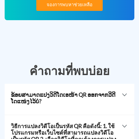
จองการพบหาช่วยเหลือ
คำถามที่พบบ่อย
ຂ້ອຍສາມາດແປງວິດີໂດເອໜ້າ QR ອອກຈາກວີດີ
ໂດແໜ່ງໄວ້ບໍ່?
ผู้ใช้สามารถปรับแต่งดีไซน์รหัส QR ของตนเองและเพิ่ม
โลโก้ได้ตามต้องการ พวกเขาสามารถจับคู่กับแบรนด์
วิธีการแปลงวิดีโอเป็นรหัส QR คือดังนี้: 1. ใช้
ของพวกเขาหรือเป็นคนสร้างสรรค์เพื่อทำให้รหัส QR
โปรแกรมหรือเว็บไซต์ที่สามารถแปลงวิดีโอ
ของพวกเขาเป็นเอกลักษณ์