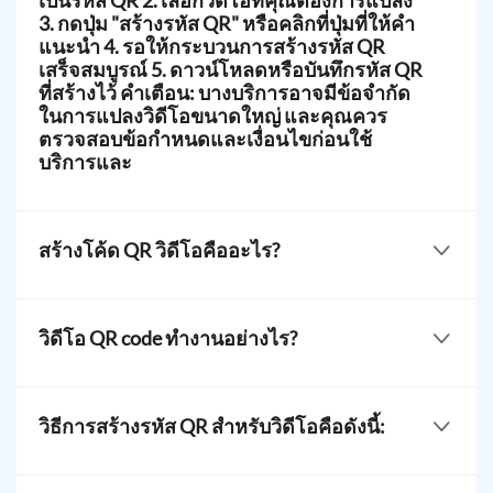
เป็นรหัส QR 2. เลือกวิดีโอที่คุณต้องการแปลง
3. กดปุ่ม "สร้างรหัส QR" หรือคลิกที่ปุ่มที่ให้คำ
แนะนำ 4. รอให้กระบวนการสร้างรหัส QR
เสร็จสมบูรณ์ 5. ดาวน์โหลดหรือบันทึกรหัส QR
ที่สร้างไว้ คำเตือน: บางบริการอาจมีข้อจำกัด
ในการแปลงวิดีโอขนาดใหญ่ และคุณควร
ตรวจสอบข้อกำหนดและเงื่อนไขก่อนใช้
บริการและ
ใช้
โซลูชันเพื่อแปลงวิดีโอใดๆ เป็น QR คลิกปุ่ม File อัป
โหลดเลือกไฟล์ MP4 file และสร้างรหัส QR วิดีโอของ
สร้างโค้ด QR วิดีโอคืออะไร?
คุณ
มันเป็นแพลตฟอร์มที่สร้างรหัส QR ที่ไม่ซ้ำสำหรับวิดีโอ
โดยเฉพาะ โซลูชัน QR วิดีโอสามารถเก็บไฟล์ MP4 ของ
วิดีโอ QR code ทำงานอย่างไร?
คุณเพื่อทำให้วิดีโอของคุณสามารถเข้าถึงได้ด้วยการ
สแกนเพียงครั้งเดียวเท่านั้นครับ/ค่ะ
โซลูชันนี้เก็บไฟล์วิดีโอรูปแบบ MP4 และอื่น ๆ และแปลง
เป็นรหัสที่ไม่ซ้ำกันที่สามารถสแกนได้โดยใช้สมาร์ท
วิธีการสร้างรหัส QR สำหรับวิดีโอคือดังนี้:
โฟน ผู้สแกนจึงสามารถรับชมหรือบันทึกวิดีโอที่เก็บไว้
ได้บนอุปกรณ์ของตนเองได้
ไปที่ QR TIGER ออนไลน์เพื่อสร้างคิวอาร์โค้ดของคุณ