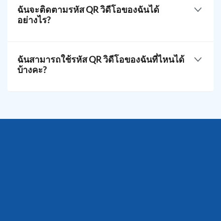
ง่ายๆ โดยตรงจากแดชบอร์ดบัญชีของตน พวกเขา
ฉันจะติดตามรหัส QR วิดีโอของฉันได้
สามารถดูว่ามีกี่คนสแกนรหัส, ถูกสแกนบ่อยแค่ไหน, มา
อย่างไร?
จากที่ไหนมากที่สุด, อุปกรณ์ที่พวกสแกนใช้มากที่สุด,
และอื่นๆ อีกมากมาย
การตรวจสอบผลการดูแลระบบง่ายขึ้นด้วยคุณลักษณะ
หากต้องการติดตาม โปรดไปที่แดชบอร์ดของคุณและ
ฉันสามารถใช้รหัส QR วิดีโอของฉันที่ไหนได้
เลือก QR ที่คุณต้องการตรวจสอบ คลิกที่สถิติเพื่อดูภาพ
บ้างคะ?
รวมผลการดำเนินงาน
เครื่องมือนี้มีการใช้งานที่หลากหลายในส่วนมากของ
อุตสาหกรรม มันสามารถเสริมสร้างวัสดุการตลาด
บรรจุภัณฑ์สินค้า โปสเตอร์ แผ่นพับ โบรชัวร์ โบราณ
สรรพสิ่ง นิตยสาร บัตรธุรกิจ และอื่นๆ อีกมาก