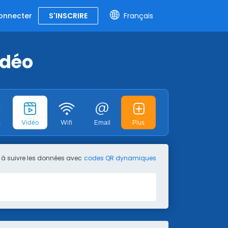
onnecter
S'INSCRIRE
Français
idéo
3
Vidéo
Wifi
Email
Plus
fr
Text
SMS
Moins
 à suivre les données avec
codes QR dynamiques