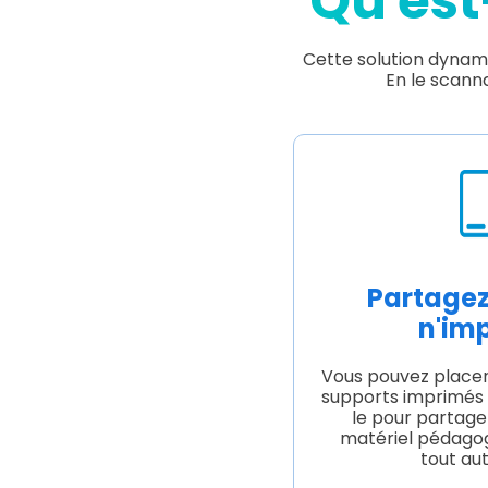
Qu'est
Cette solution dynami
En le scanna
Partagez
n'im
Vous pouvez placer
supports imprimés o
le pour partager
matériel pédagogi
tout au