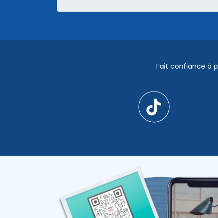
BLOG
Livres numériques et webinaires
Applications et Intégrations
Tutoriels vidéo et podcasts
QR TIGER par rapport aux autres gé
Fait confiance à p