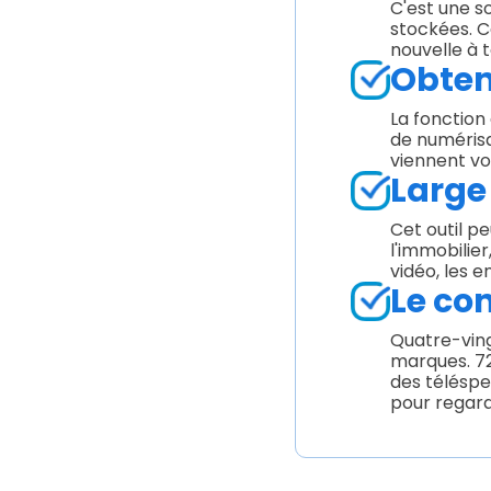
C'est une s
stockées. C
nouvelle à
Obten
La fonction
de numérisa
viennent vo
Large
Cet outil pe
l'immobilier
vidéo, les 
Le co
Quatre-ving
marques. 72
des téléspe
pour regard