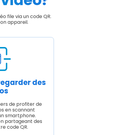
 vidéo?
o file via un code QR.
son appareil.
regarder des
os
rs de profiter de
os en scannant
un smartphone.
en partageant des
tre code QR.