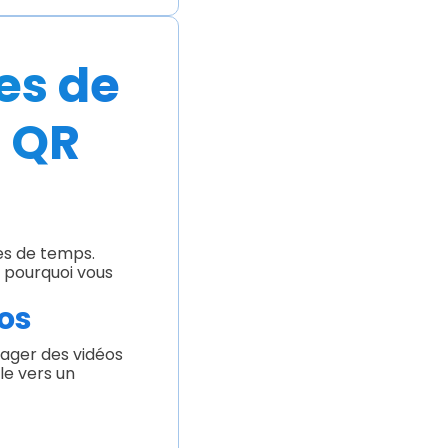
es de
s QR
es de temps.
i pourquoi vous
éos
tager des vidéos
le vers un