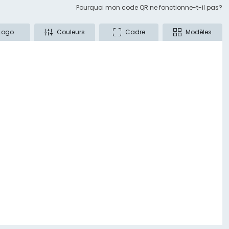
Pourquoi mon code QR ne fonctionne-t-il pas?
Logo
Couleurs
Cadre
Modèles
on
aux sociaux
o
dustrie des codes QR de 2026