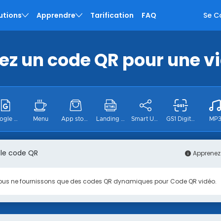
utions
Apprendre
Tarification
FAQ
Se C
ez un code QR pour une v
rise
 entreprises
Google Form
Menu
App stores
Landing page
Smart URL
GS1 Digital
MP
 le code QR
Instagram
Pinterest
Tiktok
Twitter
Emplacement
nique
Apprenez
ous ne fournissons que des codes QR dynamiques pour
Code QR vidéo
.