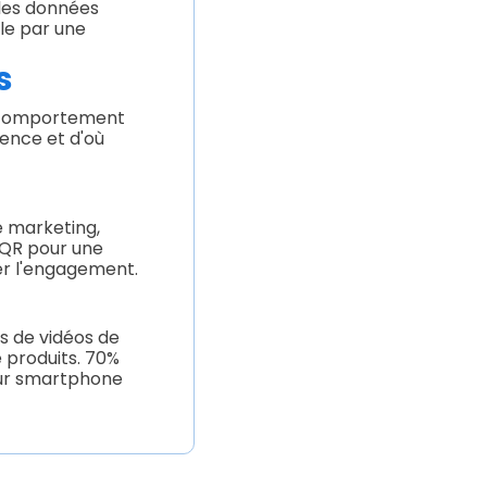
 les données
ile par une
s
le comportement
uence et d'où
le marketing,
e QR pour une
er l'engagement.
s de vidéos de
 produits. 70%
eur smartphone