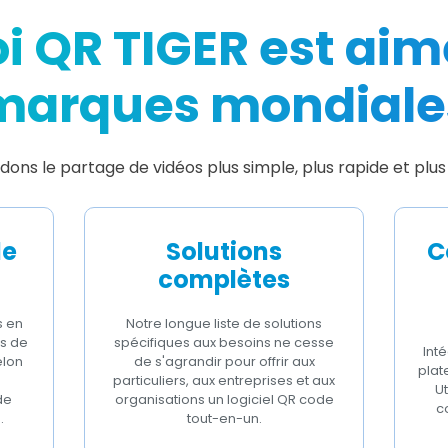
i QR TIGER est aimé
marques mondiale
dons le partage de vidéos plus simple, plus rapide et plus 
de
Solutions
C
complètes
s en
Notre longue liste de solutions
s de
spécifiques aux besoins ne cesse
Int
elon
de s'agrandir pour offrir aux
plat
particuliers, aux entreprises et aux
Ut
de
organisations un logiciel QR code
c
.
tout-en-un.