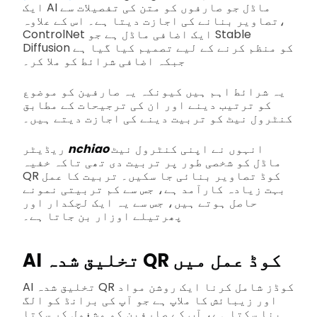
ایک AI ماڈل جو صارفوں کو متن کی تفصیلات سے
تصاویر بنانے کی اجازت دیتا ہے۔ اس کے علاوہ،
ControlNet ایک اضافی ماڈل ہے جو Stable
Diffusion کو منظم کرنے کے لیے تصمیم کیا گیا ہے
جبکہ اضافی شرائط کو ملا کر۔
یہ شرائط اہم ہیں کیونکہ یہ صارفین کو موضوع
کو ترتیب دینے اور ان کی ترجیحات کے مطابق
کنٹرول نیٹ کو تربیت دینے کی اجازت دیتے ہیں۔
انہوں نے اپنی کنٹرول نیٹ
nchiao
ریڈیٹر
ماڈل کو شخصی طور پر تربیت دی تھی تاکہ خفیہ
QR کوڈ تصاویر بنائی جا سکیں۔ تربیت کا عمل
بہت زیادہ کارآمد ہے، جس سے کم تربیتی نمونے
حاصل ہوتے ہیں، جس سے یہ ایک لچکدار اور
پھرتیلے اوزار بن جاتا ہے۔
AI تخلیق شدہ QR کوڈ عمل میں
AI تخلیق شدہ QR کوڈز شامل کرنا ایک روشن مواد
اور زیبائش کا ملاپ ہے جو آپ کی برانڈ کو الگ
بنا سکتا ہے، آپ کے صارفین کو مشغول کر سکتا