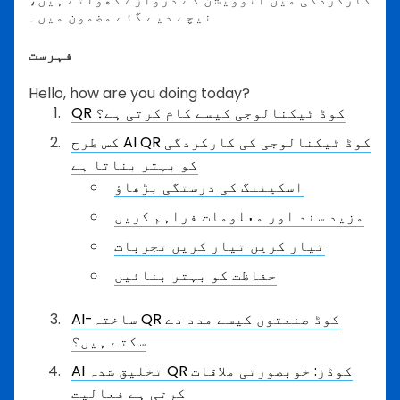
نیچے دیے گئے مضمون میں۔
فہرست
Hello, how are you doing today?
QR کوڈ ٹیکنالوجی کیسے کام کرتی ہے؟
کس طرح AI QR کوڈ ٹیکنالوجی کی کارکردگی
کو بہتر بناتا ہے
اسکیننگ کی درستگی بڑھاؤ
مزید سند اور معلومات فراہم کریں
تیار کریں تیار کریں تجربات
حفاظت کو بہتر بنائیں
AI-ساختہ QR کوڈ صنعتوں کیسے مدد دے
سکتے ہیں؟
AI تخلیق شدہ QR کوڈز: خوبصورتی ملاقات
کرتی ہے فعالیت