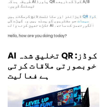
طریقہ ہے کہ AI پاورڈ QR کوڈ کے ذریعے A/B
ٹیسٹنگ کریں۔
QR کوڈ
ڈیزائنر اور سٹائلسٹ لانچ کرسکتے ہیں
مہمات
جو مشتریوں کو پسند ہیں وہ کپڑے کی
ٹکڑے تعین کرنے والے AI الگورتھمز کے ساتھ۔
Hello, how are you doing today?
AI تخلیق شدہ QR کوڈز:
خوبصورتی ملاقات کرتی
ہے فعالیت