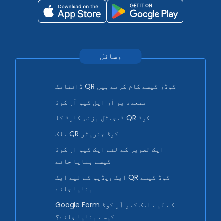
وسائل
ڈائنامک QR کوڈز کیسے کام کرتے ہیں
متعدد یو آر ایل کیو آر کوڈ
ڈیجیٹل بزنس کارڈ کا QR کوڈ
بلک QR کوڈ جنریٹر
ایک تصویر کے لئے ایک کیو آر کوڈ
کیسے بنایا جائے
ایک ویڈیو کے لیے ایک QR کوڈ کیسے
بنایا جائے
Google Form کے لیے ایک کیو آر کوڈ
کیسے بنایا جائے؟