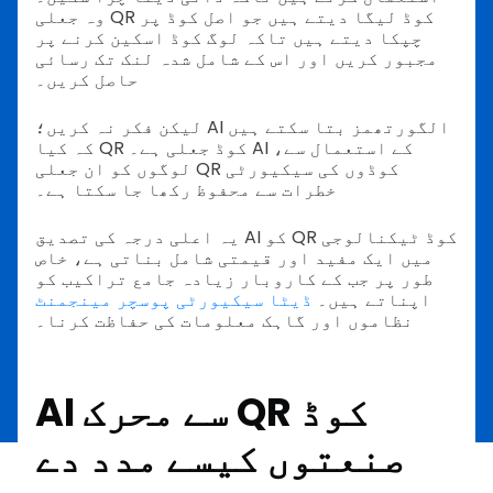
وہ جعلی QR کوڈ لیگا دیتے ہیں جو اصل کوڈ پر
چپکا دیتے ہیں تاکہ لوگ کوڈ اسکین کرنے پر
مجبور کریں اور اس کے شامل شدہ لنک تک رسائی
حاصل کریں۔
لیکن فکر نہ کریں؛ AI الگورتھمز بتا سکتے ہیں
کہ کیا QR کوڈ جعلی ہے۔ AI کے استعمال سے،
لوگوں کو ان جعلی QR کوڈوں کی سیکیورٹی
خطرات سے محفوظ رکھا جا سکتا ہے۔
یہ اعلی درجہ کی تصدیق AI کو QR کوڈ ٹیکنالوجی
میں ایک مفید اور قیمتی شامل بناتی ہے، خاص
طور پر جب کے کاروبار زیادہ جامع تراکیب کو
اپناتے ہیں۔
ڈیٹا سیکیورٹی پوسچر مینجمنٹ
نظاموں اور گاہک معلومات کی حفاظت کرنا۔
AI سے محرک QR کوڈ
صنعتوں کیسے مدد دے