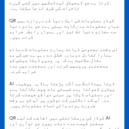
کرتا ہے جو ڈیجیٹل لینڈسکیپ میں کئی گہرے
تاثرات کی طرف لے جا سکتا ہے۔
QR کوڈز معلومات کی ایک دنیا کے دروازے ہیں
جہاں معلومات بے رکاوٹ بہتی ہے، جو مادی دنیا
سے مجازی دنیا تک تیز اور ہموار رابطہ فراہم
کرتے ہیں۔
اس وقت، مصنوعی ذہانت ہمارے معلومات کے ساتھ
ہمارا تعامل دوبارہ شکل دے رہی ہے جس کی بے
مثال صلاحیت ہے کہ وہ وسیع ڈیٹا سیٹس کو
سمجھنے، پروسیس کرنے اور سمجھنے میں مدد
فراہم کرے۔
AI ڈیٹا ہینڈلنگ سے آگے بڑھتا ہے؛ یہ پوشیدہ
پیٹرن کھولتا ہے، قیمتی بات چیت نکالتا ہے،
اور دستیاب ڈیٹا پر مبنی مواقع فیصلے کرتا
ہے۔ آپ کے انگلوں کے نوکوں پر آپ کو ہر وقت
ضرورت ہونے والی تمام معلومات ہیں۔
QR کوڈز کی ورسٹائلٹی میں اضافے کے لیے AI
سسٹمز کیسے مدد دیتے ہیں، جو نوآری اور
کارکردگی میں انوویشن کے دروازے کھولتے ہیں،