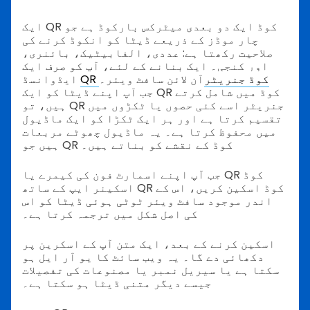
ایک QR کوڈ ایک دو بعدی میٹرکس بارکوڈ ہے جو
چار موڈز کے ذریعے ڈیٹا کو انکوڈ کرنے کی
صلاحیت رکھتا ہے: عددی، الفابیٹیک، بائنری،
اور کنجی۔ ایک بنانے کے لئے، آپ کو صرف ایک
QR کوڈ جنریٹر
آن لائن سافٹ ویئر۔
ایڈوانسڈ
جب آپ اپنے ڈیٹا کو ایک QR کوڈ میں شامل کرتے
ہیں، تو QR جنریٹر اسے کئی حصوں یا ٹکڑوں میں
تقسیم کرتا ہے اور ہر ایک ٹکڑا کو ایک ماڈیول
میں محفوظ کرتا ہے۔ یہ ماڈیول چھوٹے مربعات
ہیں جو QR کوڈ کے نقشے کو بناتے ہیں۔
جب آپ اپنے اسمارٹ فون کی کیمرے یا QR کوڈ
اسکینر ایپ کے ساتھ QR کوڈ اسکین کریں، اس کے
اندر موجود سافٹ ویئر ٹوٹی ہوئی ڈیٹا کو اس
کی اصل شکل میں ترجمہ کرتا ہے۔
اسکین کرنے کے بعد، ایک متن آپ کے اسکرین پر
دکھائی دے گا۔ یہ ویب سائٹ کا یو آر ایل ہو
سکتا ہے یا سیریل نمبر یا مصنوعات کی تفصیلات
جیسے دیگر متنی ڈیٹا ہو سکتا ہے۔