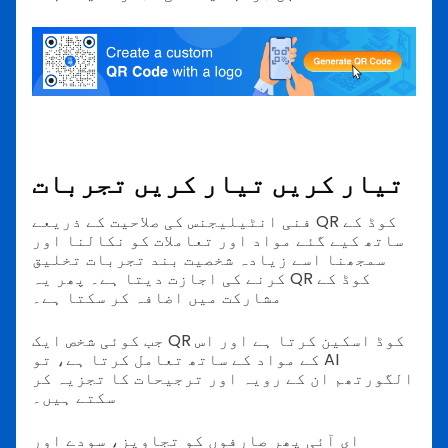
تیار کریں تیار کریں تجربات
فنی انٹیلیجنس کی صلاحیت کے ذریعے QR کوڈ کے
ساتھ کیے گئے مواد اور تعاملات کو نکالنا اور
سمجھنا اسے زیادہ شخصیت بند تجربات تخلیق
کرنے کی اجازت دیتا ہے۔ پھر یہ QR کوڈ کے
مشارکت میں اضافہ کر سکتا ہے۔
جب کوئی شخص ایک QR کوڈ اسکین کرتا ہے اور اس
کے مواد کے ساتھ تعامل کرتا ہے، تو AI
الگورتھم ان کے رویہ اور ترجیحات کا تجزیہ کر
سکتے ہیں۔
ای آئی پھر صارفوں کو تجاویز، سودے اور