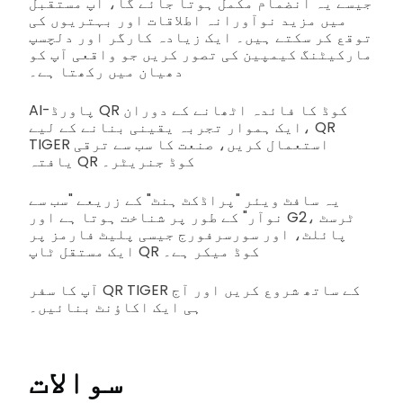
جیسے یہ انضمام مکمل ہوتا جائے گا، آپ مستقبل
میں مزید نوآورانہ اطلاقات اور بہتریوں کی
توقع کر سکتے ہیں۔ ایک زیادہ کارگر اور دلچسپ
مارکیٹنگ کیمپین کی تصور کریں جو واقعی آپ کو
دھیان میں رکھتا ہے۔
AI-پاورڈ QR کوڈ کا فائدہ اٹھانے کے دوران
ایک ہموار تجربہ یقینی بنانے کے لیے، QR
TIGER استعمال کریں، صنعت کا سب سے ترقی
یافتہ QR کوڈ جنریٹر۔
یہ سافٹ ویئر "پراڈکٹ ہنٹ" کے زریعے "سب سے
نوآر" کے طور پر شناخت ہوتا ہے اور G2، ٹرسٹ
پائلٹ، اور سورسرفورج جیسی پلیٹ فارمز پر
ایک مستقل ٹاپ QR کوڈ میکر ہے۔
آپ کا سفر QR TIGER کے ساتھ شروع کریں اور آج
ہی ایک اکاؤنٹ بنائیں۔
سوالات