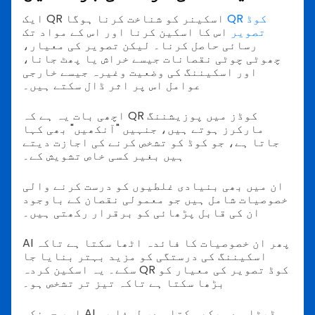
QR کوڈ
ایک QR اسکینر کو شناخت کرنا ہوگا
تصویر
اس کا اسکین کرنا اور اس کے مواد تک
رسائی حاصل کرنا۔ لیکن تصویر کی معیار،
چھوٹی چوٹی نقصانات جیسے خراش یا پھٹ جانا،
اور اسکیننگ کی وضعیت وغیرہ جیسے خارجی
عوامل اس پر اثر ڈال سکتے ہیں۔
اچھی بات یہ ہے کہ QR کوڈز میں پوزیشننگ
مارکرز ہوتے ہیں، جنہیں "آنکھیں" بھی کہا
جاتا ہے، جو کوڈ کو تشخص کرنے کی اجازت دیتے
ہیں بغیر کسی خاص تشویش کے۔
ان میں بھی بنیادی غلطیوں کو درست کرنے والی
خصوصیات شامل ہیں جو معمولی نقصان کے باوجود
ان کی قابل پڑھائی کو برقرار رکھتی ہیں۔
AI پھر ان خصوصیات کا فائدہ اٹھا سکتا ہے تاکہ
اسکیننگ کی درستگی کو مزید بہتر بنایا جا
سکے۔ یہ اسکین کردہ QR کوڈ تصویر کی معیار کو
بڑھا سکتا ہے تاکہ تیز تر تشخص ہو۔
اور چونکہ AI ڈیٹا سے سیکھ سکتا ہے، لہذا یہ