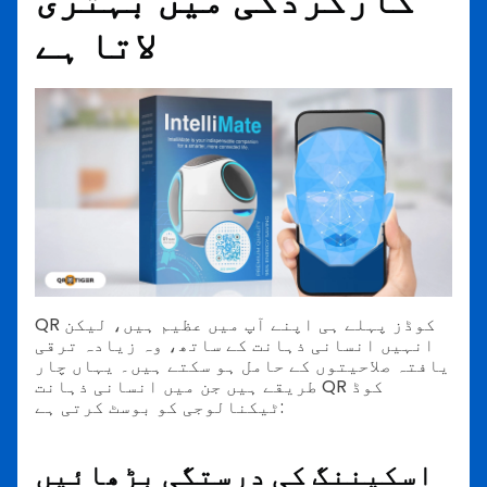
لاتا ہے
QR کوڈز پہلے ہی اپنے آپ میں عظیم ہیں، لیکن
انہیں انسانی ذہانت کے ساتھ، وہ زیادہ ترقی
یافتہ صلاحیتوں کے حامل ہو سکتے ہیں۔ یہاں چار
طریقے ہیں جن میں انسانی ذہانت QR کوڈ
ٹیکنالوجی کو بوسٹ کرتی ہے:
اسکیننگ کی درستگی بڑھائیں