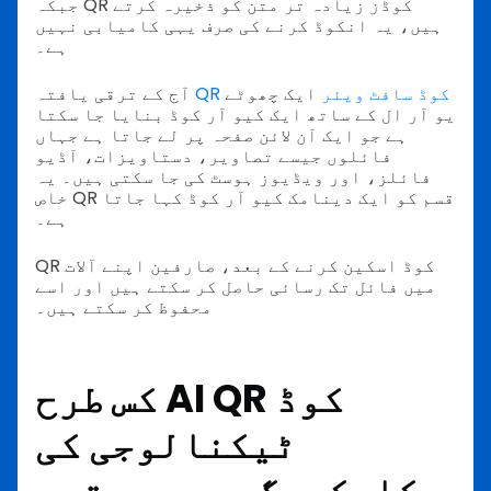
جبکہ QR کوڈز زیادہ تر متن کو ذخیرہ کرتے
ہیں، یہ انکوڈ کرنے کی صرف یہی کامیابی نہیں
ہے۔
QR کوڈ سافٹ ویئر
ایک چھوٹے
آج کے ترقی یافتہ
یو آر ال کے ساتھ ایک کیو آر کوڈ بنایا جا سکتا
ہے جو ایک آن لائن صفحہ پر لے جاتا ہے جہاں
فائلوں جیسے تصاویر، دستاویزات، آڈیو
فائلز، اور ویڈیوز ہوسٹ کی جا سکتی ہیں۔ یہ
خاص QR قسم کو ایک دینامک کیو آر کوڈ کہا جاتا
ہے۔
QR کوڈ اسکین کرنے کے بعد، صارفین اپنے آلات
میں فائل تک رسائی حاصل کر سکتے ہیں اور اسے
محفوظ کر سکتے ہیں۔
کس طرح AI QR کوڈ
ٹیکنالوجی کی
کارکردگی میں بہتری