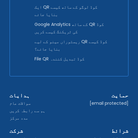
ایک QR کوڈ لوگو کے ساتھ کیسے
بنایا جائے
Google Analytics کے ساتھ QR کوڈ
کی ٹریکنگ کیسے کریں
ریستوراں مینو کے لیے QR کوڈ کیسے
بنایا جائے؟
File QR کوڈ تبدیل کنندہ
حمایت
ہدایات
[email protected]
سوالات عام
ہم سے رابطہ کریں
مدد مرکز
شرائط
شرکت