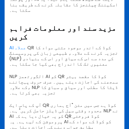
اسکیننگ چیلنجز کا مقابلہ کرنے کے طریقے بنا
سکتا ہے۔
مزید سند اور معلومات فراہم
کریں
QR کوڈ کے اندر موجود متنی مواد کا
AI عملاء
تجزیہ کرنے کے علاوہ، طبیعی زبان کی پروسیسنگ
(NLP) کی مدد سے اس کے سیاق اور اس کے بنیادی
معنیوں تک کا اندراج بھی کیا جا سکتا ہے۔
NLP الگورتھمز AI کو QR کوڈ کا مقصد بہتر
سمجھنے کی اجازت دیتے ہیں۔ صرف حروف پہچاننے
کے علاوہ، NLP ڈیٹا کا مطلب اور سیاق و سباق کا
تجزیہ بھی کرتا ہے۔
آپ کے پاس ایک QR کوڈ ہے جس میں متن "آج ہماری
محدود وقتی سیل کی ڈیلز حاصل کریں" ہے۔ NLP نے
AI کو یہ خیال دیا ہے کہ QR کوڈ فروختی
پروموشن کے لیے ہے۔ یہ AI کو کوڈ کے مواد کے
مطابق جواب دینے کی اجازت دیتا ہے۔