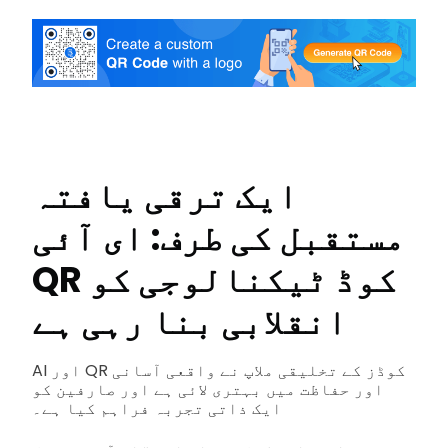
ایک ترقی یافتہ
مستقبل کی طرف: ای آئی
QR کوڈ ٹیکنالوجی کو
انقلابی بنا رہی ہے
AI اور QR کوڈز کے تخلیقی ملاپ نے واقعی آسانی
اور حفاظت میں بہتری لائی ہے اور صارفین کو
ایک ذاتی تجربہ فراہم کیا ہے۔