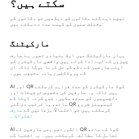
سکتے ہیں؟
نیچے دیے گئے مثالوں کو دیکھیں جو دکانوں کی
مختلف صنون کو کیسے مدد دے سکتے ہیں:
مارکیٹنگ
یہاں مارکیٹنگ میں ایک بنیادی تصور ہے: صارف
چیزوں کے لیے ادا کرتے ہیں
واقعی
مارکیٹرز کو
اپنے صارفین کے دکھ کو حل کرنا ہوگا تاکہ ان
کے پروڈکٹس زیادہ محبوب ہوں۔
AI اور QR کوڈ مارکیٹرز کو مدد فراہم کرسکتے
ہیں تاکہ وہ صارفین کی مخصوص ترجیحات اور
دلچسپیوں کو سمجھ سکیں۔ جمع کردہ ڈیٹا کے
ساتھ، وہ ترتیب دی گئی QR کیمپینز شروع
کرسکتے ہیں جو احتمالاً بڑھائیں گے
صارف
اشتراک
۔
AI الگورتھم بھی صارفین کے QR کوڈ کے ساتھ
تعامل کا مطالعہ کرسکتے ہیں۔ یہ اشتہا کے