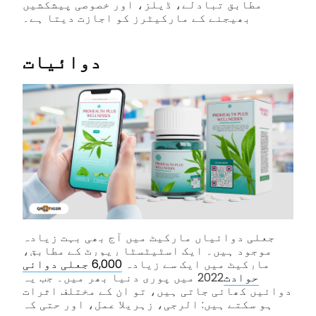
مطابق تبادلے، ڈیلز، اور خصوصی پیشکشیں
بھیجنے کے مارکیٹرز کو اجازت دیتا ہے۔
دوائیات
جعلی دوائیاں مارکیٹ میں آج بھی بہت زیادہ
موجود ہیں۔ ایک اسٹیٹسٹا رپورٹ کے مطابق،
مارکیٹ میں ایک سے زیادہ
6,000 جعلی دوائی
حوادث
2022 میں پوری دنیا بھر میں۔ جب یہ
دوائیں کھائی جاتی ہیں، تو ان کے مختلف اثرات
ہو سکتے ہیں: الرجی، زہریلا عمل، اور حتی کہ