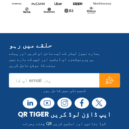
حلقے میں رہو
ہمارے نیوز لیٹر کے لیے سائن اپ کریں اور پہلے
ہی پروموشنز، اپ ڈیٹس، اور ٹپس کے بارے میں
سننے کا موقع حاصل کریں
کمیونٹی میں شامل ہوں
QR TIGER ایپ ڈاؤن لوڈ کریں
چلتے پھرتے QR کوڈ بنائیں اور اسکین کریں