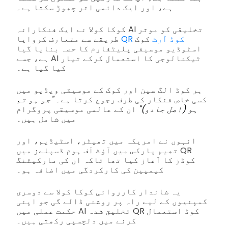
ہے، اور ایک دائمی اثر چھوڑ سکتا ہے۔
کوکا کولا نے ایک فنکارانہ AI تخلیقی کو موثر
QR کوڈ آرٹ
کوک
طریقے سے متعارف کروایا
اسٹوڈیو موسیقی پلیٹفارم کا حصہ بنایا گیا
ہے، جسے AI ٹیکنالوجی کا استعمال کرکے تیار
کیا گیا ہے۔
ہر کوڈ الگ سین اور کوک کے موسیقی ویڈیو میں
کسی خاص فنکار کی طرف رجوع کرتا ہے۔
"جو ہو تم
ہو (اصل جادو)"
ان کے عالمی موسیقی پروگرام
میں شامل ہیں۔
انہوں نے امریکہ میں تھیٹر، اسٹیڈیم، اور
تھیم پارکس میں آؤٹ آف ہوم ڈسپلےز میں QR
کوڈز کا آغاز کیا تھا تاکہ ان کی مارکیٹنگ
کیمپین کی کارکردگی میں اضافہ ہو۔
یہ شاندار کارروائی کوکا کولا سے دوسری
کمپنیوں کے لیے راہ پر روشنی ڈالے گی جو اپنی
حکمت عملی میں AI تخلیق شدہ QR کوڈ استعمال
کرنے میں دلچسپی رکھتی ہیں۔