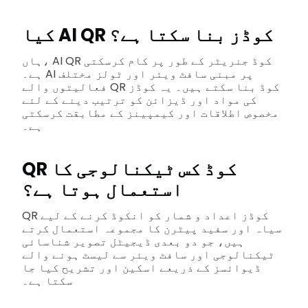
کیا AI QR کوڈز بنا سکتا ہے؟
ہاں، AI QR کوڈ جنریٹر کے طور پر کام کرسکتی
ہے۔ AI پر مبنی سافٹ ویئر اور ٹولز مختلف
فعالیتوں والے QR کوڈ بنا سکتے ہیں۔ یہ کوڈز
کی مواد اور ڈیزائن کو ترتیب دینے کے لئے
مخصوص اطلاقات اور کیمپینز کے مطابقت کرسکتی
ہے۔
QR کوڈ کس ٹیکنالوجی کا
استعمال ہوتا ہے؟
QR کوڈز اعداد و شمار کو انکوڈ کرنے کے لیے
سیاہ اور سفید پیٹرن کا مجموعہ استعمال کرتے
ہیں، جو دو بعدی ڈیجیٹل تصویر شناسائی
ٹیکنالوجی اور سافٹ ویئر سے لیسٹ ہونے والے
ڈیوائسز کے ذریعے اسکین اور تشریح کیا جا
سکتا ہے۔