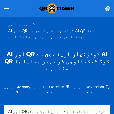
بلاگ
گھر
AI اور QR کوڈز: چار طریقے جن سے AI QR کوڈ
ٹیکنالوجی کو بہتر بنایا جا سکتا ہے
AI اور QR کوڈز: چار طریقے جن سے AI
QR کوڈ ٹیکنالوجی کو بہتر بنایا جا
سکتا ہے
November 21,
:
اپ ڈیٹ
October 25,
:
شائع ہوا
Jaesny
:
توہین
S.
2023
2025
AI اور QR کوڈز کا اتحاد ایک تکنیکی انقلاب پیش