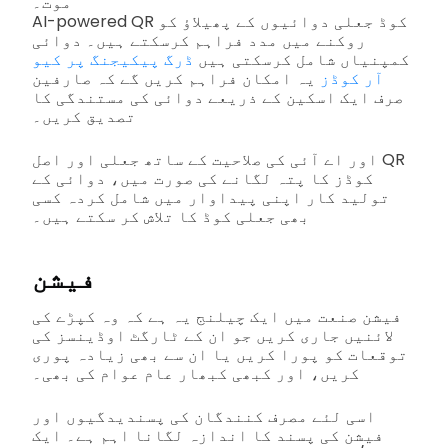
موت۔
AI-powered QR کوڈ جعلی دوائیوں کے پھیلاؤ کو
روکنے میں مدد فراہم کرسکتے ہیں۔ دوائی
کمپنیاں شامل کرسکتی ہیں
ڈرگ پیکیجنگ پر کیو
آر کوڈز
یہ امکان فراہم کریں گے کہ صارفین
صرف ایک اسکین کے ذریعے دوائی کی مستندگی کا
تصدیق کریں۔
اور اے آئی کی صلاحیت کے ساتھ جعلی اور اصل QR
کوڈز کا پتہ لگانے کی صورت میں، دوائی کے
تولید کار اپنی پیداوار میں شامل کردہ کسی
بھی جعلی کوڈ کا تلاش کر سکتے ہیں۔
فیشن
فیشن صنعت میں ایک چیلنج یہ ہے کہ وہ کپڑے کی
لائنیں جاری کریں جو ان کے ٹارگٹ اوڈینسز کی
توقعات کو پورا کریں یا ان سے بھی زیادہ پوری
کریں، اور کبھی کبھار عام عوام کی بھی۔
اسی لئے مصرف کنندگان کی پسندیدگیوں اور
فیشن کی پسند کا اندازہ لگانا اہم ہے۔ ایک