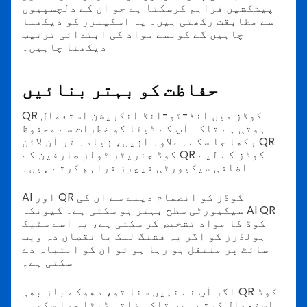
پیشکشیں فراہم کرسکتا ہے جو ان کے دلچسپیوں
سے مطابقت رکھتی ہیں۔ یہ اسکینرز کو دیکھنا
چاہیں گے کونسے مواد کی ابتدائی ترتیب
دیکھنا چاہیں۔
حفاظت کو بہتر بنائیں
QR کوڈز میں انڈ-ٹو-انڈ انکرپشن استعمال
ہوتی ہے تاکہ آپ کے ڈیٹا کو خطرات سے محفوظ
رکھا جا سکے۔ علاوہ ازیں، زیادہ تر آن لائن QR
کوڈ جنریٹر ٹولز صارفین کے QR کوڈز کے لیے
اضافی سیکیورٹی فیچرز فراہم کرتے ہیں۔
AI اور QR کوڈز کو انضمام دینے سے ان کی
سیکیورٹی سطح بہتر ہو سکتی ہے۔ کیونکہ AI QR
کوڈ کا مواد تشخیص کر سکتی ہے، یہ اسے سٹیک
ہولڈرز کو اگر یہ فشنگ لنک یا نقصان دہ ویب
سائٹ پر منتقل ہو رہا ہو تو ان کو انتباہ دے
سکتی ہے۔
اگر آپ نے نہیں سنا تو، دھوکے باز بھی QR کوڈ
استعمال کرتے ہیں تاکہ ذاتی ڈیٹا چرا سکیں۔