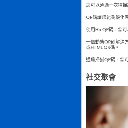
您可以通過一次掃描
QR碼讓您能夠優化
使用H5 QR碼，您
一個動態QR碼解決
或HTML QR碼。
通過掃描QR碼，您
社交聚會