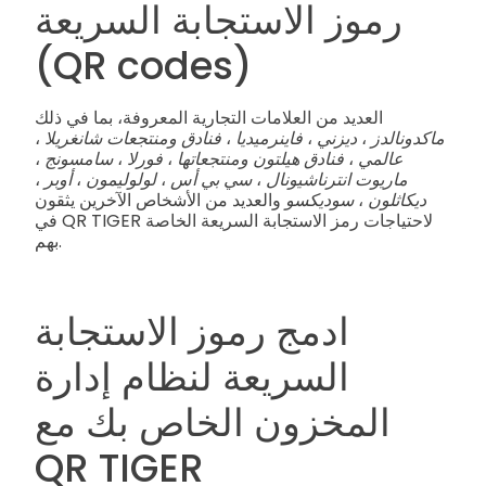
رموز الاستجابة السريعة
(QR codes)
العديد من العلامات التجارية المعروفة، بما في ذلك
ماكدونالدز
،
ديزني
،
فاينرميديا
،
فنادق ومنتجعات شانغريلا
،
عالمي
،
فنادق هيلتون ومنتجعاتها
،
فورلا
،
سامسونج
،
ماريوت انترناشيونال
،
سي بي أس
،
لولوليمون
،
أوبر
،
ديكاثلون
،
سوديكسو
والعديد من الأشخاص الآخرين يثقون
في QR TIGER لاحتياجات رمز الاستجابة السريعة الخاصة
بهم.
ادمج رموز الاستجابة
السريعة لنظام إدارة
المخزون الخاص بك مع
QR TIGER