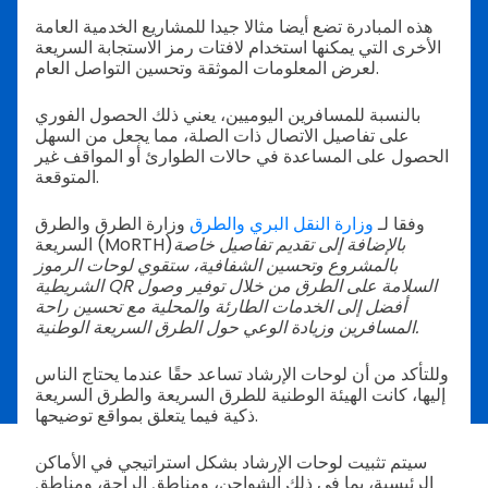
هذه المبادرة تضع أيضا مثالا جيدا للمشاريع الخدمية العامة
الأخرى التي يمكنها استخدام لافتات رمز الاستجابة السريعة
لعرض المعلومات الموثقة وتحسين التواصل العام.
بالنسبة للمسافرين اليوميين، يعني ذلك الحصول الفوري
على تفاصيل الاتصال ذات الصلة، مما يجعل من السهل
الحصول على المساعدة في حالات الطوارئ أو المواقف غير
المتوقعة.
وفقا لـ
وزارة النقل البري والطرق
وزارة الطرق والطرق
بالإضافة إلى تقديم تفاصيل خاصة
السريعة (MoRTH)
بالمشروع وتحسين الشفافية، ستقوي لوحات الرموز
الشريطية QR السلامة على الطرق من خلال توفير وصول
أفضل إلى الخدمات الطارئة والمحلية مع تحسين راحة
المسافرين وزيادة الوعي حول الطرق السريعة الوطنية.
وللتأكد من أن لوحات الإرشاد تساعد حقًا عندما يحتاج الناس
إليها، كانت الهيئة الوطنية للطرق السريعة والطرق السريعة
ذكية فيما يتعلق بمواقع توضيحها.
سيتم تثبيت لوحات الإرشاد بشكل استراتيجي في الأماكن
الرئيسية، بما في ذلك الشواحن، ومناطق الراحة، ومناطق