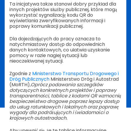
Ta inicjatywa także stanowi dobry przykład dla
innych projektów służby publicznej, które mogą
wykorzystać sygnalizację kodu QR do
wyświetlania zweryfikowanych informacji i
poprawy komunikacji publicznej.
Dla dojeżdżających do pracy oznacza to
natychmiastowy dostęp do odpowiednich
danych kontaktowych, co ułatwia uzyskanie
pomocy w razie nagłej sytuacji lub
nieoczekiwanej sytuacji.
Zgodnie z
Ministerstwo Transportu Drogowego i
Dróg Publicznych
Ministerstwo Dróg i Autostrad
(MoRTH),
Oprócz podawania szczegółów
dotyczących konkretnych projektów i poprawy
transparentności, tablice z kodami QR wzmocnią
bezpieczeństwo drogowe poprzez lepszy dostęp
do usług ratunkowych i lokalnych oraz poprawę
wygody dla podróżujących i świadomości o
krajowych autostradach.
Aby upewnić się, że te tablice informacyjne