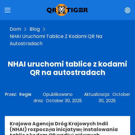
Dom
Blog
NHAI Uruchomi Tablice Z Kodami QR Na
Autostradach
NHAI uruchomi tablice z kodami
QR na autostradach
Przez
:
Regie
Opublikowano
Aktualizacja
:
October
dnia
:
October 30, 2025
30, 2025
Krajowa Agencja Dróg Krajowych Indii
(NHAI) rozpoczęła inicjatywę instalowania