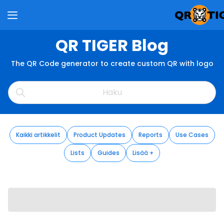
QR TIGER Blog
The QR Code generator to create custom QR with logo
Kaikki artikkelit
Product Updates
Reports
Use Cases
Lists
Guides
Lisää +