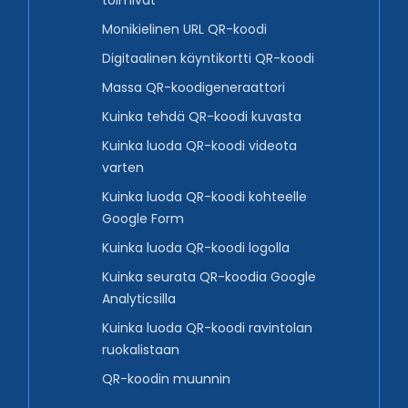
toimivat
Monikielinen URL QR-koodi
Digitaalinen käyntikortti QR-koodi
Massa QR-koodigeneraattori
Kuinka tehdä QR-koodi kuvasta
Kuinka luoda QR-koodi videota
varten
Kuinka luoda QR-koodi kohteelle
Google Form
Kuinka luoda QR-koodi logolla
Kuinka seurata QR-koodia Google
Analyticsilla
Kuinka luoda QR-koodi ravintolan
ruokalistaan
QR-koodin muunnin