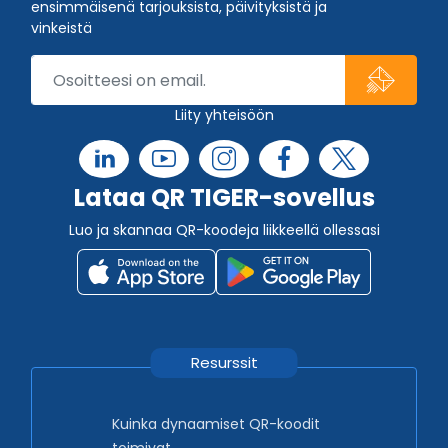
ensimmäisenä tarjouksista, päivityksistä ja
vinkeistä
Liity yhteisöön
Lataa QR TIGER-sovellus
Luo ja skannaa QR-koodeja liikkeellä ollessasi
Resurssit
Kuinka dynaamiset QR-koodit