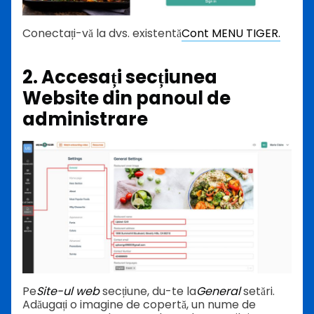
Conectați-vă la dvs. existentă
Cont MENU TIGER.
2. Accesați secțiunea
Website din panoul de
administrare
Pe
Site-ul web
secțiune
, du-te la
General
setări.
Adăugați o imagine de copertă, un nume de