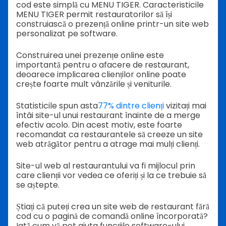
cod este simplă cu MENU TIGER. Caracteristicile
MENU TIGER permit restauratorilor să își
construiască o prezență online printr-un site web
personalizat pe software.
Construirea unei prezențe online este
importantă pentru o afacere de restaurant,
deoarece implicarea clienților online poate
crește foarte mult vânzările și veniturile.
Statisticile spun asta
77% dintre clienți
vizitați mai
întâi site-ul unui restaurant înainte de a merge
efectiv acolo. Din acest motiv, este foarte
recomandat ca restaurantele să creeze un site
web atrăgător pentru a atrage mai mulți clienți.
Site-ul web al restaurantului va fi mijlocul prin
care clienții vor vedea ce oferiți și la ce trebuie să
se aștepte.
Știați că puteți crea un site web de restaurant fără
cod cu o pagină de comandă online încorporată?
Iată cum vă pot ajuta funcțiile software-ului