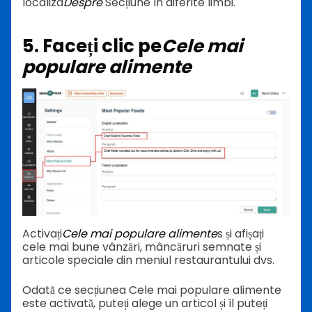
localiza
Despre
Secțiune în diferite limbi.
5. Faceți clic pe
Cele mai
populare alimente
Activați
Cele mai populare alimente
s și afișați
cele mai bune vânzări, mâncăruri semnate și
articole speciale din meniul restaurantului dvs.
Odată ce secțiunea Cele mai populare alimente
este activată, puteți alege un articol și îl puteți