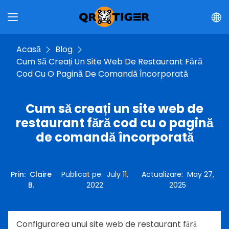
Acasă
Blog
Cum Să Creați Un Site Web De Restaurant Fără
Cod Cu O Pagină De Comandă Încorporată
Cum să creați un site web de
restaurant fără cod cu o pagină
de comandă încorporată
Prin
:
Claire
Publicat pe
:
July 11,
Actualizare
:
May 27,
B.
2022
2025
Configurarea unui site web de restaurant fără