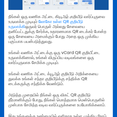
நீங்கள் ஒரு வணிக அட்டை கியூஆர் குறியீடு வார்ப்புருவை
உருவாக்க முடியும்
லோகோ உள்ள QR குறியீடு
உருவாக்கி
ஒருவர் பொருள் அல்லது சேவையை
தனிப்பட்டதுக்கு சேர்க்க, உதாரணமாக QR டைக்கர் போன்ற
ஒரு சேவையை அமைக்கும் போது அதை ஒரு முக்கிய
பகுப்பாக பயன்படுத்துவது.
உங்கள் வணிக அட்டைக்கு ஒரு vCard QR குறியீட்டை
உருவாக்கினால், உங்கள் விருப்பிய வடிவங்களை ஒரு
வார்ப்புருவாக சேமிக்க முடியும்.
உங்கள் வணிக அட்டை க்யூஆர் குறியீடு அறிக்கையை
துவக்க உங்கள் சந்தா குறியீடுக்கு சந்திக்க QR
டைக்கருக்கு சந்திக்க வேண்டும்.
அடுத்த முறையில் நீங்கள் ஒரு விகட் QR குறியீடு
தீர்மானிக்கும் போது, நீங்கள் மொத்தமாக மென்பொருளில்
முன்பாக சேமித்த வடிவ வார்ப்புருக்களை உபயோகிக்கலாம்.
இது உங்களுக்கு உண்மையில் எளிதாக உள்ள முக்கிய நேரம்