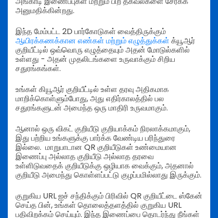
அங்காடி இணைப்புகள் மற்றும் பிற தகவல்களை சேர்க்க
அனுமதிக்கின்றது.
இந்த மேம்பட்ட 2D பார்கோடுகள் வைத்திருக்கும்
ஆயிரக்கணக்கான எண்கள் மற்றும் எழுத்துக்கள்
க்யூஆர்
குறியீட்டில் ஒவ்வொரு எழுத்தையும் அதன் மோடுல்களில்
உள்ளது - அதன் முதலிடங்களை உருவாக்கும் சிறிய
சதுரங்கங்கள்.
உங்கள் கியூஆர் குறியீட்டில் உள்ள தரவு அதிகமாக
மாறிக்கொள்ளும்போது, அது எதிர்காலத்தில் பல
சதுரங்களுடன் அமைந்த ஒரு மாதிரி உருவமாகும்.
ஆனால் ஒரு விகட் குறியீடு குறியாக்கம் நிரலாக்கமாகும்,
இது பற்றிய உங்களுக்கு பார்க்க வேண்டிய பரிந்துரை
இல்லை.
மாறுபாடான QR குறியீடுகள் உண்மையான
இணைப்பு அல்லாத குறியீடு அல்லாத தரவை
உள்ளிடுவதைக் குறியீடுக்கு ஒழியாக வைக்கும், அதனால்
குறியீடு அமைந்து கொள்ளப்பட்டு குழப்பமில்லாது இருக்கும்.
குறுகிய URL ஐச் சந்திக்கும் பிரிவில் QR குறியீட்டை ஸ்கேன்
செய்த பின், உங்கள் தொலைத்தளத்தில் குறுகிய URL
பதிவிறக்கம் செய்யும். இந்த இணைப்பை தொடர்ந்து நீங்கள்