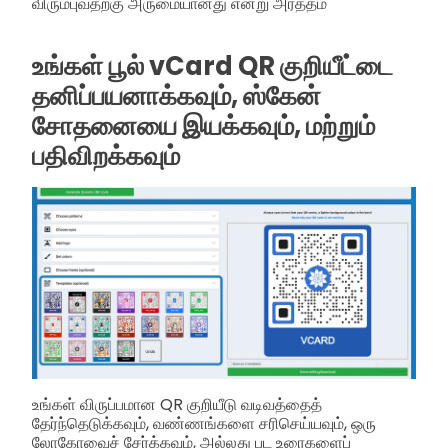
விரும்புவதற்கு அருமையானது என்று அர்த்தம்
உங்கள் பூல் vCard QR குறியீட்டை
தனிப்பயனாக்கவும், ஸ்கேன்
சோதனையை இயக்கவும், மற்றும்
பதிவிறக்கவும்
உங்கள் விருப்பமான QR குறியீடு வடிவத்தைத்
தேர்ந்தெடுக்கவும், வண்ணங்களை சரிசெய்யவும், ஒரு
லோகோவைச் சேர்க்கவும், அல்லது பட உரைகளைப்