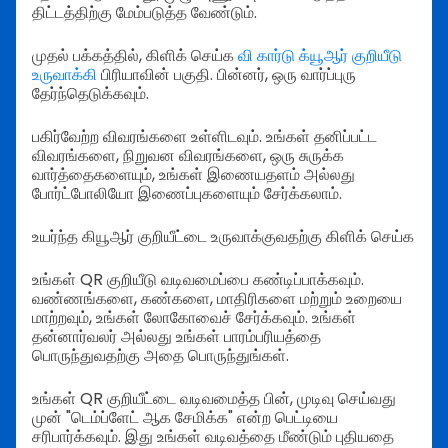
திட்டத்திற்கு மேம்படுத்த வேண்டும்.
முதல் பக்கத்தில், கிளிக் செய்க
வி கார்டு க்யூஆர் குறியீடு
உருவாக்கி
பிரியாவின் பகுதி. பின்னர், ஒரு வார்ப்புரு
தேர்ந்தெடுக்கவும்.
பகிர்வேற்ற விவரங்களை உள்ளிடவும். உங்கள் தனிப்பட்ட
விவரங்களை, நிறுவன விவரங்களை, ஒரு சுருக்க
வார்த்தைகளையும், உங்கள் இணையதளம் அல்லது
போர்ட்போலியோ இணைப்புகளையும் சேர்க்கலாம்.
உயர்ந்த கியூஆர் குறியீட்டை உருவாக்குவதற்கு கிளிக் செய்க
உங்கள் QR குறியீடு வடிவமைப்பை கண்டிப்பாக்கவும்.
வண்ணங்களை, கண்களை, மாதிரிகளை மற்றும் உறையை
மாற்றவும், உங்கள் லோகோவைச் சேர்க்கவும். உங்கள்
தன்னார்வலர் அல்லது உங்கள் பாரம்பரியத்தை
பொருந்துவதற்கு அதை பொருந்துங்கள்.
உங்கள் QR குறியீட்டை வடிவமைத்த பின், முடிவு செய்வது
முன் "டெம்ப்ளேட் ஆக சேமிக்க" என்ற பெட்டியை
சரிபார்க்கவும். இது உங்கள் வடிவத்தை மீண்டும் புதியதை