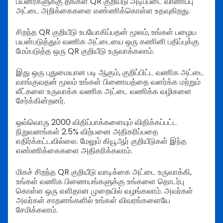
பயனர்களுக்கு தங்கள் QR குறியீடு அடிப்படை வாணிப்பு
அட்டை அறிக்கைகளை எண்ணிக்கொள்ள உதவுகிறது.
சிறந்த QR குறியீடு உபயோகிப்பதன் மூலம், உங்கள் பழைய
பயன்படுத்தும் வணிக அட்டையை ஒரு கணினி பதிப்புக்கு
மேம்படுத்த ஒரு QR குறியீடு உருவாக்கலாம்.
இது ஒரு புதுமையான படி ஆகும், குறிப்பிட்ட வணிக அட்டை
வாங்குவதன் மூலம் உங்கள் பிணையத்தை வளர்க்க மற்றும்
லீட்களை உருவாக்க வணிக அட்டை வணிக்க வழிகளை
சேர்க்கின்றனர்.
ஒவ்வொரு 2000 விதிப்பாக்களையும் விதிக்கப்பட்ட
நிறுவனங்கள் 2.5% விற்பனை அதிகரிப்பதை
எதிர்க்கட்டவில்லை. மேலும் கியூஆர் குறியீடுகள் இந்த
எண்ணிக்கைகளை அதிகரிக்கலாம்.
மிகச் சிறந்த QR குறியீடு வாடிக்கை அட்டை உருவாக்கி,
உங்கள் வணிக பிணையங்களுக்கு உங்களை தொடர்பு
கொள்ள ஒரு எளிதான முறையில் வழங்கலாம். அவர்கள்
அவர்கள் சாதனங்களில் உங்கள் விவரங்களையே
சேமிக்கலாம்.