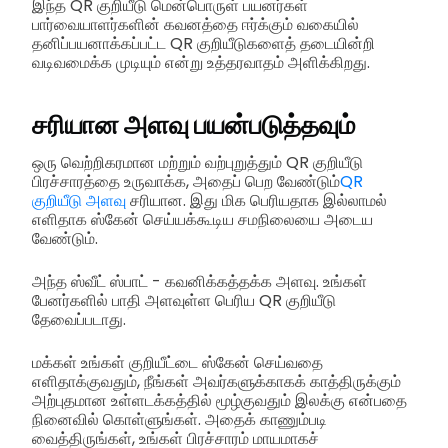
இந்த QR குறியீடு மென்பொருள் பயனர்கள்
பார்வையாளர்களின் கவனத்தை ஈர்க்கும் வகையில்
தனிப்பயனாக்கப்பட்ட QR குறியீடுகளைத் தடையின்றி
வடிவமைக்க முடியும் என்று உத்தரவாதம் அளிக்கிறது.
சரியான அளவு பயன்படுத்தவும்
ஒரு வெற்றிகரமான மற்றும் வற்புறுத்தும் QR குறியீடு
பிரச்சாரத்தை உருவாக்க, அதைப் பெற வேண்டும்
QR
குறியீடு அளவு
சரியான. இது மிக பெரியதாக இல்லாமல்
எளிதாக ஸ்கேன் செய்யக்கூடிய சமநிலையை அடைய
வேண்டும்.
அந்த ஸ்வீட் ஸ்பாட் - கவனிக்கத்தக்க அளவு. உங்கள்
பேனர்களில் பாதி அளவுள்ள பெரிய QR குறியீடு
தேவைப்படாது.
மக்கள் உங்கள் குறியீட்டை ஸ்கேன் செய்வதை
எளிதாக்குவதும், நீங்கள் அவர்களுக்காகக் காத்திருக்கும்
அற்புதமான உள்ளடக்கத்தில் மூழ்குவதும் இலக்கு என்பதை
நினைவில் கொள்ளுங்கள். அதைக் காணும்படி
வைத்திருங்கள், உங்கள் பிரச்சாரம் மாயமாகச்