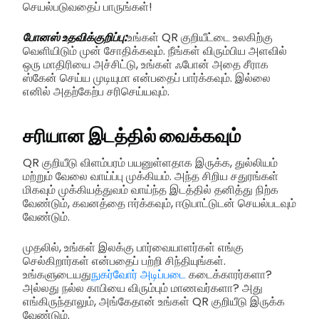
செயல்படுவதைப் பாருங்கள்!
போனஸ் உதவிக்குறிப்பு:
உங்கள் QR குறியீட்டை உலகிற்கு
வெளியிடும் முன் சோதிக்கவும். நீங்கள் விரும்பிய அளவில்
ஒரு மாதிரியை அச்சிட்டு, உங்கள் ஃபோன் அதை சீராக
ஸ்கேன் செய்ய முடியுமா என்பதைப் பார்க்கவும். இல்லை
எனில் அதற்கேற்ப சரிசெய்யவும்.
சரியான இடத்தில் வைக்கவும்
QR குறியீடு விளம்பரம் பயனுள்ளதாக இருக்க, துல்லியம்
மற்றும் வேலை வாய்ப்பு முக்கியம். அந்த சிறிய சதுரங்கள்
மிகவும் முக்கியத்துவம் வாய்ந்த இடத்தில் தனித்து நிற்க
வேண்டும், கவனத்தை ஈர்க்கவும், ஈடுபாட்டுடன் செயல்படவும்
வேண்டும்.
முதலில், உங்கள் இலக்கு பார்வையாளர்கள் எங்கு
செல்கிறார்கள் என்பதைப் பற்றி சிந்தியுங்கள்.
உங்களுடையது
நுகர்வோர் அடிப்படை
கடைக்காரர்களா?
அல்லது நல்ல காபியை விரும்பும் மாணவர்களா? அது
எங்கிருந்தாலும், அங்கேதான் உங்கள் QR குறியீடு இருக்க
வேண்டும்.