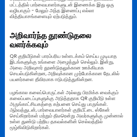
மட்டத்தில் பார்வையாளர்களுடன் இணைக்க இது ஒரு
வழியாகும் - மேலும் அந்த இணைப்பு எல்லா
வித்தியாசங்களையும் ஏற்படுத்தும்.
அறிவார்ந்த தூண்டுதலை
வளர்க்கவும்
QR குறியீடுகள் பாரம்பரிய உள்ளடக்கம் செய்ய முடியாத
இடங்களுக்கு உங்களை அழைத்துச் செல்லும். இன்று,
அவை அறிவுசார் தூண்டுதலுக்கான ஊக்கியாக
செயல்படுகின்றன, அறிவுக்கான முற்போக்கான தேடலில்
பயனர்களை தீவிரமாக ஈடுபடுத்துகின்றன.
பழங்கால கலைப்பொருட்கள் அல்லது பிரமிக்க வைக்கும்
கலைப்படைப்புகளுக்கு அடுத்ததாக QR குறியீடு உள்ள
அருங்காட்சியகத்தை கற்பனை செய்து பாருங்கள்.
ஆர்வத்துடன், பார்வையாளர்கள் குறியீட்டை ஸ்கேன்
செய்கிறார்கள் மற்றும் திடீரென்று அவர்களுக்கு முன்னால்
உள்ள துண்டு பற்றிய தகவல்களின் செல்வத்தில்
மூழ்கிவிடுகிறார்கள்.