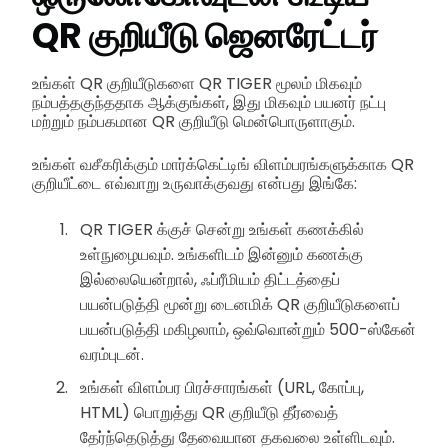
QR குறியீடு ஜெனரேட்டர்
உங்கள் QR குறியீடுகளை QR TIGER மூலம் மிகவும்
நம்பத்தகுந்ததாக ஆக்குங்கள், இது மிகவும் பயனர் நட்பு
மற்றும் நம்பகமான QR குறியீடு மென்பொருளாகும்.
உங்கள் வசீகரிக்கும் மார்க்கெட்டிங் விளம்பரங்களுக்காக QR
குறியீட்டை எவ்வாறு உருவாக்குவது என்பது இங்கே:
QR TIGER க்குச் சென்று உங்கள் கணக்கில்
உள்நுழையவும். உங்களிடம் இன்னும் கணக்கு
இல்லையென்றால், ஃப்ரீமியம் திட்டத்தைப்
பயன்படுத்தி மூன்று டைனமிக் QR குறியீடுகளைப்
பயன்படுத்தி மகிழலாம், ஒவ்வொன்றும் 500-ஸ்கேன்
வரம்புடன்.
உங்கள் விளம்பர பிரச்சாரங்கள் (URL, கோப்பு,
HTML) பொறுத்து QR குறியீடு தீர்வைத்
தேர்ந்தெடுத்து தேவையான தகவலை உள்ளிடவும்.