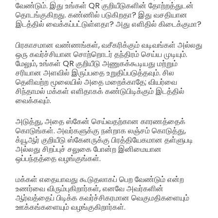
வேண்டும். இது உங்கள் QR குறியீடுகளின் தோற்றத்துடன்
தொடங்குகிறது. கண்ணில் படுகிறதா? இது வசதியான
இடத்தில் வைக்கப்பட்டுள்ளதா? அது எளிதில் கிடைக்குமா?
பிரகாசமான வண்ணங்கள், வசீகரிக்கும் வடிவங்கள் அல்லது
ஒரு கவர்ச்சியான சொற்றொடர் தந்திரம் செய்ய முடியும்.
மேலும், உங்கள் QR குறியீடு அணுகக்கூடியது மற்றும்
சரியான அளவில் இருப்பதை உறுதிப்படுத்தவும். சில
தெளிவற்ற மூலையில் அதை மறைக்காதே; வியர்வை
சிந்தாமல் மக்கள் எளிதாகக் கண்டுபிடிக்கும் இடத்தில்
வைக்கவும்.
அடுத்து, அதை ஸ்கேன் செய்வதற்கான காரணத்தைக்
கொடுங்கள். அவர்களுக்கு நன்றாக லஞ்சம் கொடுத்து,
க்யூஆர் குறியீடு ஸ்கேனருக்கு பிரத்தியேகமான தள்ளுபடி
அல்லது சிறப்புச் சலுகை போன்ற இனிமையான
ஒப்பந்தத்தை வழங்குங்கள்.
மக்கள் எதையாவது கூடுதலாகப் பெற வேண்டும் என்ற
உணர்வை விரும்புகிறார்கள், எனவே அவர்களின்
ஆர்வத்தைப் பிடிக்க கவர்ச்சிகரமான வெகுமதிகளையும்
ஊக்கங்களையும் வழங்குகிறார்கள்.