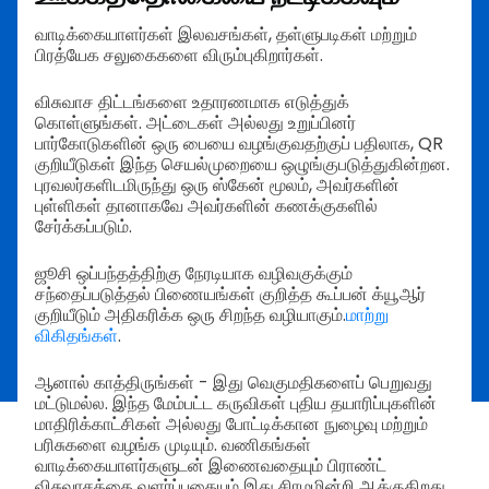
வாடிக்கையாளர்கள் இலவசங்கள், தள்ளுபடிகள் மற்றும்
பிரத்யேக சலுகைகளை விரும்புகிறார்கள்.
விசுவாச திட்டங்களை உதாரணமாக எடுத்துக்
கொள்ளுங்கள். அட்டைகள் அல்லது உறுப்பினர்
பார்கோடுகளின் ஒரு பையை வழங்குவதற்குப் பதிலாக, QR
குறியீடுகள் இந்த செயல்முறையை ஒழுங்குபடுத்துகின்றன.
புரவலர்களிடமிருந்து ஒரு ஸ்கேன் மூலம், அவர்களின்
புள்ளிகள் தானாகவே அவர்களின் கணக்குகளில்
சேர்க்கப்படும்.
ஜூசி ஒப்பந்தத்திற்கு நேரடியாக வழிவகுக்கும்
சந்தைப்படுத்தல் பிணையங்கள் குறித்த கூப்பன் க்யூஆர்
குறியீடும் அதிகரிக்க ஒரு சிறந்த வழியாகும்.
மாற்று
விகிதங்கள்
.
ஆனால் காத்திருங்கள் - இது வெகுமதிகளைப் பெறுவது
மட்டுமல்ல. இந்த மேம்பட்ட கருவிகள் புதிய தயாரிப்புகளின்
மாதிரிக்காட்சிகள் அல்லது போட்டிக்கான நுழைவு மற்றும்
பரிசுகளை வழங்க முடியும். வணிகங்கள்
வாடிக்கையாளர்களுடன் இணைவதையும் பிராண்ட்
விசுவாசத்தை வளர்ப்பதையும் இது சிரமமின்றி ஆக்குகிறது.