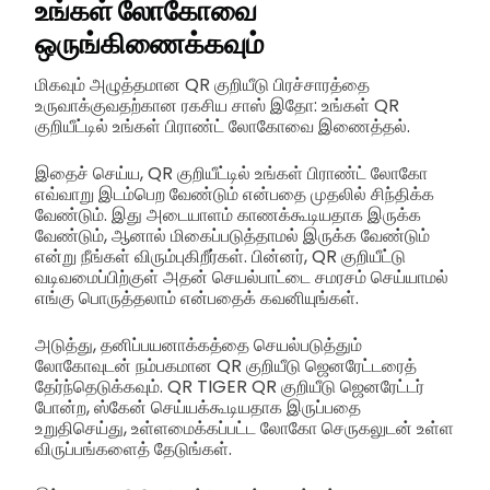
உங்கள் லோகோவை
ஒருங்கிணைக்கவும்
மிகவும் அழுத்தமான QR குறியீடு பிரச்சாரத்தை
உருவாக்குவதற்கான ரகசிய சாஸ் இதோ: உங்கள் QR
குறியீட்டில் உங்கள் பிராண்ட் லோகோவை இணைத்தல்.
இதைச் செய்ய, QR குறியீட்டில் உங்கள் பிராண்ட் லோகோ
எவ்வாறு இடம்பெற வேண்டும் என்பதை முதலில் சிந்திக்க
வேண்டும். இது அடையாளம் காணக்கூடியதாக இருக்க
வேண்டும், ஆனால் மிகைப்படுத்தாமல் இருக்க வேண்டும்
என்று நீங்கள் விரும்புகிறீர்கள். பின்னர், QR குறியீட்டு
வடிவமைப்பிற்குள் அதன் செயல்பாட்டை சமரசம் செய்யாமல்
எங்கு பொருத்தலாம் என்பதைக் கவனியுங்கள்.
அடுத்து, தனிப்பயனாக்கத்தை செயல்படுத்தும்
லோகோவுடன் நம்பகமான QR குறியீடு ஜெனரேட்டரைத்
தேர்ந்தெடுக்கவும். QR TIGER QR குறியீடு ஜெனரேட்டர்
போன்ற, ஸ்கேன் செய்யக்கூடியதாக இருப்பதை
உறுதிசெய்து, உள்ளமைக்கப்பட்ட லோகோ செருகலுடன் உள்ள
விருப்பங்களைத் தேடுங்கள்.