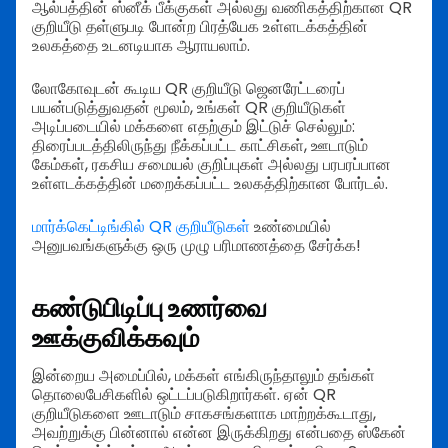
ஆல்பத்தின் ஸ்னீக் பீக்குகள் அல்லது வணிகத்திற்கான QR
குறியீடு தள்ளுபடி போன்ற பிரத்யேக உள்ளடக்கத்தின்
உலகத்தை உடனடியாக ஆராயலாம்.
லோகோவுடன் கூடிய QR குறியீடு ஜெனரேட்டரைப்
பயன்படுத்துவதன் மூலம், உங்கள் QR குறியீடுகள்
அடிப்படையில் மக்களை எதற்கும் இட்டுச் செல்லும்:
திரைப்படத்திலிருந்து நீக்கப்பட்ட காட்சிகள், ஊடாடும்
கேம்கள், ரகசிய சமையல் குறிப்புகள் அல்லது பரபரப்பான
உள்ளடக்கத்தின் மறைக்கப்பட்ட உலகத்திற்கான போர்டல்.
மார்க்கெட்டிங்கில் QR குறியீடுகள்
உண்மையில்
அனுபவங்களுக்கு ஒரு முழு பரிமாணத்தை சேர்க்க!
கண்டுபிடிப்பு உணர்வை
ஊக்குவிக்கவும்
இன்றைய அமைப்பில், மக்கள் எங்கிருந்தாலும் தங்கள்
தொலைபேசிகளில் ஒட்டப்படுகிறார்கள். ஏன் QR
குறியீடுகளை ஊடாடும் சாகசங்களாக மாற்றக்கூடாது,
அவற்றுக்கு பின்னால் என்ன இருக்கிறது என்பதை ஸ்கேன்