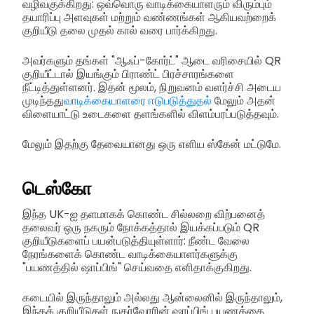
வழிவகுக்கிறது: ஒவ்வொரு வாடிக்கையாளரும் விரும்பும்
தயாரிப்பு அளவுகள் மற்றும் வண்ணங்கள் ஆகியவற்றைக்
குறியீடு தலை முதல் கால் வரை பார்க்கிறது.
அவர்களும் தங்கள் "ஆஃப்-கோர்ட்" ஆடை வரிசையில் QR
குறியீட்டால் இயங்கும் பிராண்ட் பிரச்சாரங்களை
நீட்டித்துள்ளனர். இதன் மூலம், நிறுவனம் வளர்ச்சி அடைய
முடிந்தது
வாடிக்கையாளரை ஈடுபடுத்துதல்
மேலும் அதன்
விளையாட்டு உடைகளை தளங்களில் விளம்பரப்படுத்தவும்.
மேலும் இதற்கு தேவையானது ஒரு எளிய ஸ்கேன் மட்டுமே.
டெஸ்கோ
இந்த UK-ஐ தளமாகக் கொண்ட சில்லறை விற்பனைத்
தலைவர் ஒரு நகரும் நோக்கத்தால் இயக்கப்படும் QR
குறியீடுகளைப் பயன்படுத்தியுள்ளார்: நீண்ட வேலை
நேரங்களைக் கொண்ட வாடிக்கையாளர்களுக்கு
"பயணத்தில் ஷாப்பிங்" செய்வதை எளிதாக்குகிறது.
கடையில் இருந்தாலும் அல்லது ஆன்லைனில் இருந்தாலும்,
இந்தக் குறியீடுகள் நுகர்வோரின் ஷாப்பிங் பயணத்தை