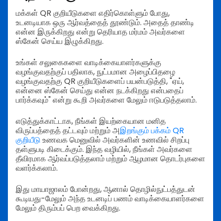
மக்கள் QR குறியீடுகளை எதிர்கொள்ளும் போது,
உடனடியாக ஒரு ஆர்வத்தைத் தூண்டும். அதைத் தாண்டி
என்ன இருக்கிறது என்று தெரியாத மர்மம் அவர்களை
ஸ்கேன் செய்ய இழுக்கிறது.
உங்கள் சலுகைகளை வாடிக்கையாளர்களுக்கு
வழங்குவதற்குப் பதிலாக, நுட்பமான அழைப்பிதழை
வழங்குவதற்கு QR குறியீடுகளைப் பயன்படுத்தி, "ஏய்,
என்னை ஸ்கேன் செய்து என்ன நடக்கிறது என்பதைப்
பார்க்கவும்" என்று கூறி அவர்களை மேலும் ஈடுபடுத்தலாம்.
எடுத்துக்காட்டாக, நீங்கள் இயற்கையான மனித
விருப்பத்தைத் தட்டவும் மற்றும் அ
இறங்கும் பக்கம் QR
குறியீடு
உணவக மெனுவில் அவர்களின் உணவில் சிறப்பு
தள்ளுபடி கிடைக்கும். இந்த வழியில், நீங்கள் அவர்களை
தீவிரமாக ஆர்வப்படுத்தலாம் மற்றும் ஆழமான தொடர்புகளை
வளர்க்கலாம்.
இது மாயாஜாலம் போன்றது, ஆனால் தொழில்நுட்பத்துடன்
கூடியது-மேலும் அந்த உடனடிப் பணம் வாடிக்கையாளர்களை
மேலும் திரும்பப் பெற வைக்கிறது.