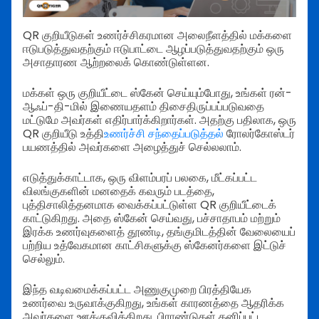
QR குறியீடுகள் உணர்ச்சிகரமான அலைநீளத்தில் மக்களை
ஈடுபடுத்துவதற்கும் ஈடுபாட்டை ஆழப்படுத்துவதற்கும் ஒரு
அசாதாரண ஆற்றலைக் கொண்டுள்ளன.
மக்கள் ஒரு குறியீட்டை ஸ்கேன் செய்யும்போது, உங்கள் ரன்-
ஆஃப்-தி-மில் இணையதளம் திசைதிருப்பப்படுவதை
மட்டுமே அவர்கள் எதிர்பார்க்கிறார்கள். அதற்கு பதிலாக, ஒரு
QR குறியீடு உத்தி
உணர்ச்சி சந்தைப்படுத்தல்
ரோலர்கோஸ்டர்
பயணத்தில் அவர்களை அழைத்துச் செல்லலாம்.
எடுத்துக்காட்டாக, ஒரு விளம்பரப் பலகை, மீட்கப்பட்ட
விலங்குகளின் மனதைக் கவரும் படத்தை,
புத்திசாலித்தனமாக வைக்கப்பட்டுள்ள QR குறியீட்டைக்
காட்டுகிறது. அதை ஸ்கேன் செய்வது, பச்சாதாபம் மற்றும்
இரக்க உணர்வுகளைத் தூண்டி, தங்குமிடத்தின் வேலையைப்
பற்றிய உத்வேகமான காட்சிகளுக்கு ஸ்கேனர்களை இட்டுச்
செல்லும்.
இந்த வடிவமைக்கப்பட்ட அணுகுமுறை பிரத்தியேக
உணர்வை உருவாக்குகிறது, உங்கள் காரணத்தை ஆதரிக்க
அவர்களை ஊக்குவிக்கிறது. பிராண்டுகள் தனிப்பட்ட