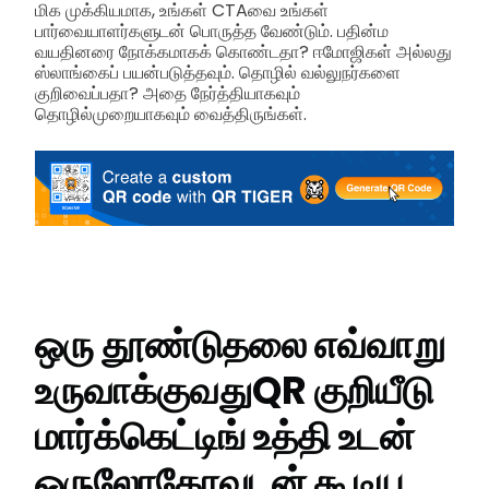
மிக முக்கியமாக, உங்கள் CTAவை உங்கள்
பார்வையாளர்களுடன் பொருத்த வேண்டும். பதின்ம
வயதினரை நோக்கமாகக் கொண்டதா? ஈமோஜிகள் அல்லது
ஸ்லாங்கைப் பயன்படுத்தவும். தொழில் வல்லுநர்களை
குறிவைப்பதா? அதை நேர்த்தியாகவும்
தொழில்முறையாகவும் வைத்திருங்கள்.
ஒரு தூண்டுதலை எவ்வாறு
உருவாக்குவது
QR குறியீடு
மார்க்கெட்டிங் உத்தி
உடன்
ஒரு
லோகோவுடன் கூடிய