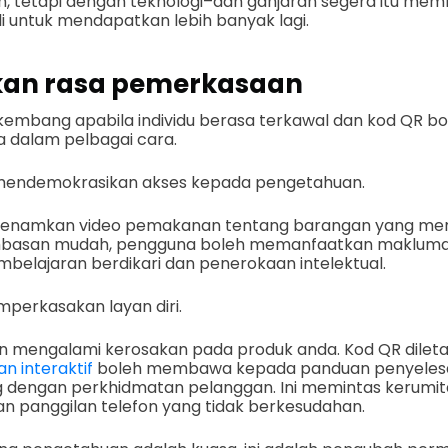
ban, tetapi dengan teknologi–dan ganjaran segera itu me
 untuk mendapatkan lebih banyak lagi.
an rasa pemerkasaan
mbang apabila individu berasa terkawal dan kod QR bo
dalam pelbagai cara.
mendemokrasikan akses kepada pengetahuan.
namkan video pemakanan tentang barangan yang mere
mbasan mudah, pengguna boleh memanfaatkan maklumat 
elajaran berdikari dan penerokaan intelektual.
perkasakan layan diri.
n mengalami kerosakan pada produk anda. Kod QR dilet
 interaktif
boleh membawa kepada panduan penyelesa
dengan perkhidmatan pelanggan. Ini memintas kerumit
 panggilan telefon yang tidak berkesudahan.