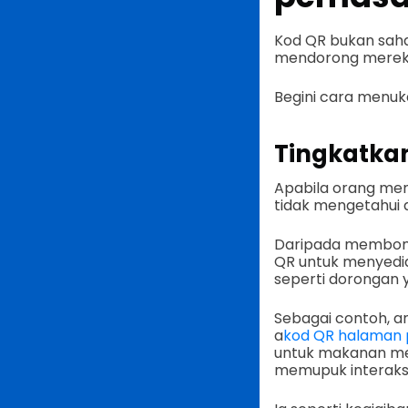
Kod QR bukan saha
mendorong mereka 
Begini cara menuk
Tingkatkan
Apabila orang mene
tidak mengetahui 
Daripada membomb
QR untuk menyedia
seperti dorongan y
Sebagai contoh, 
a
kod QR halaman
untuk makanan mer
memupuk interaks