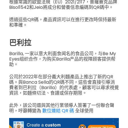
根據常識的歐盟法規（EU）2021/2117，普羅賽克品牌
Bisol1542和Jeio將成分和營養信息編碼到QR碼中。
透過這些QR碼，產品資訊可以在進行更改時保持最新
和準確。
巴利拉
Barilla, 一家以意大利面食闻名的食品公司，与Be My
Eyes组织合作，为购买Barilla产品的视障顾客提供帮
助。
公司於2022年在部分義大利麵產品上推出了新的QR
碼。與Banca Sella的QR碼不同，這些會直接引導消
費者到巴利拉（Barilla）的代表處，顧客可以尋求視覺
資訊，如麵條切法、食譜或保存期限。
此外，該公司還與其他行業領導人簽署了一份聯合聲
明，呼籲轉變為
數位連結 QR 碼
全球使用