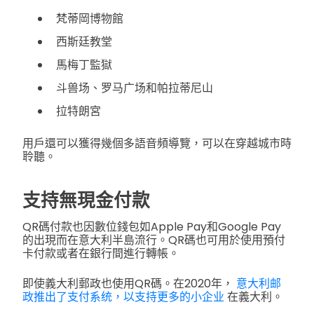
梵蒂岡博物館
西斯廷教堂
馬梅丁監獄
斗兽场、罗马广场和帕拉蒂尼山
拉特朗宮
用戶還可以獲得幾個多語音頻導覽，可以在穿越城市時
聆聽。
支持無現金付款
QR碼付款也因數位錢包如Apple Pay和Google Pay
的出現而在意大利半島流行。QR碼也可用於使用預付
卡付款或者在銀行間進行轉帳。
即使義大利郵政也使用QR碼。在2020年，
意大利邮
政推出了支付系统，以支持更多的小企业
在義大利。