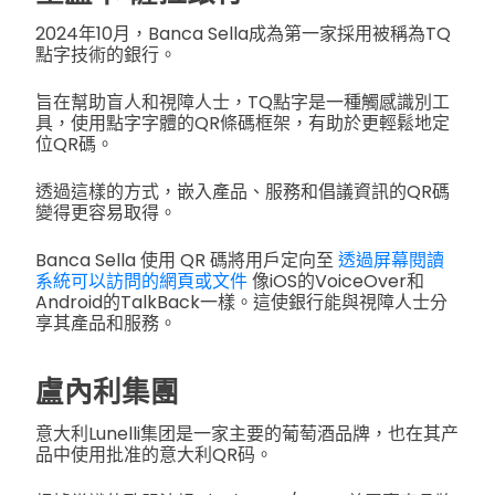
2024年10月，Banca Sella成為第一家採用被稱為TQ
點字技術的銀行。
旨在幫助盲人和視障人士，TQ點字是一種觸感識別工
具，使用點字字體的QR條碼框架，有助於更輕鬆地定
位QR碼。
透過這樣的方式，嵌入產品、服務和倡議資訊的QR碼
變得更容易取得。
Banca Sella 使用 QR 碼將用戶定向至
透過屏幕閱讀
系統可以訪問的網頁或文件
像iOS的VoiceOver和
Android的TalkBack一樣。這使銀行能與視障人士分
享其產品和服務。
盧內利集團
意大利Lunelli集团是一家主要的葡萄酒品牌，也在其产
品中使用批准的意大利QR码。