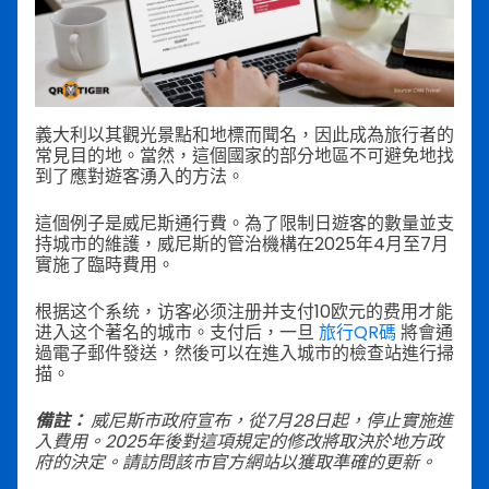
義大利以其觀光景點和地標而聞名，因此成為旅行者的
常見目的地。當然，這個國家的部分地區不可避免地找
到了應對遊客湧入的方法。
這個例子是威尼斯通行費。為了限制日遊客的數量並支
持城市的維護，威尼斯的管治機構在2025年4月至7月
實施了臨時費用。
根据这个系统，访客必须注册并支付10欧元的费用才能
进入这个著名的城市。支付后，一旦
旅行QR碼
將會通
過電子郵件發送，然後可以在進入城市的檢查站進行掃
描。
備註：
威尼斯市政府宣布，從7月28日起，停止實施進
入費用。2025年後對這項規定的修改將取決於地方政
府的決定。請訪問該市官方網站以獲取準確的更新。