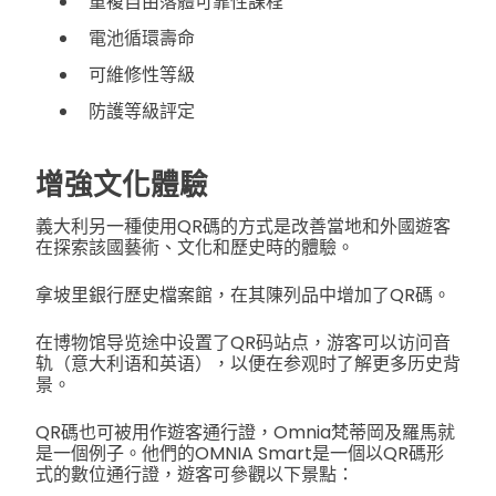
重複自由落體可靠性課程
電池循環壽命
可維修性等級
防護等級評定
增強文化體驗
義大利另一種使用QR碼的方式是改善當地和外國遊客
在探索該國藝術、文化和歷史時的體驗。
拿坡里銀行歷史檔案館，在其陳列品中增加了QR碼。
在博物馆导览途中设置了QR码站点，游客可以访问音
轨（意大利语和英语），以便在参观时了解更多历史背
景。
QR碼也可被用作遊客通行證，Omnia梵蒂岡及羅馬就
是一個例子。他們的OMNIA Smart是一個以QR碼形
式的數位通行證，遊客可參觀以下景點：