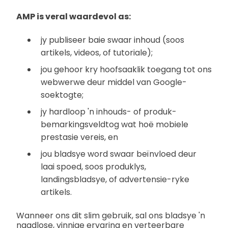
AMP is veral waardevol as:
jy publiseer baie swaar inhoud (soos
artikels, videos, of tutoriale);
jou gehoor kry hoofsaaklik toegang tot ons
webwerwe deur middel van Google-
soektogte;
jy hardloop 'n inhouds- of produk-
bemarkingsveldtog wat hoë mobiele
prestasie vereis, en
jou bladsye word swaar beïnvloed deur
laai spoed, soos produklys,
landingsbladsye, of advertensie-ryke
artikels.
Wanneer ons dit slim gebruik, sal ons bladsye 'n
naadlose, vinnige ervaring en verteerbare