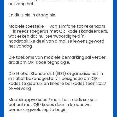
ontvang het.
En dit is nie 'n drang nie.
Mobiele toestelle — van slimfone tot rekenaars
— is reeds toegerus met QR-kode skandeerders,
wat erken dat hul teenwoordigheid 'n
noodsaaklike deel van almal se lewens geword
het vandag.
Die toekoms van mobiele bemarking sal verder
draai om QR-kode tegnologie.
Die Global Standards 1 (GS1) organisasie het 'n
inisiatief bekendgestel vir besighede om QR-
kodes te gebruik en lineêre barkodes teen 2027
te vervang.
Maatskappye soos Emart het reeds sukses
behaal met QR-kodes deur 'n kreatiewe
bemarkingsveldtog te begin.