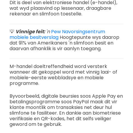
Dit is deel van elektroniese handel (e-handel),
wat wyd plaasvind op lessenaar, draagbare
rekenaar en slimfoon toestelle.
💡
Vinnige feit:
'n
Pew Navorsingsentrum
mobiele besitverslag
Hoogtepunte wys daarop
dat 91% van Amerikaners 'n slimfoon besit en
daarvan afhanklik is vir aanlyn toegang.
M-handel doeltreffendheid word versterk
wanneer dit gekoppel word met vinnig laai- of
mobiele-eerste webbladsye en mobiele
programme.
Byvoorbeeld, digitale beursies soos Apple Pay en
betalingsprogramme soos PayPal maak dit vir
klante moontlik om transaksies net deur hul
slimfone te fasiliteer. En dankie aan biometriese
verifikasie en QR-kodes, het dit selfs veiliger
geword om te gebruik.