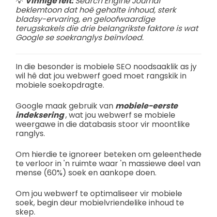
💡
Vinnige feit:
Search Engine Journal
beklemtoon dat hoë gehalte inhoud, sterk
bladsy-ervaring, en geloofwaardige
terugskakels die drie belangrikste faktore is wat
Google se soekranglys beïnvloed.
In die besonder is mobiele SEO noodsaaklik as jy
wil hê dat jou webwerf goed moet rangskik in
mobiele soekopdragte.
Google maak gebruik van
mobiele-eerste
indeksering
, wat jou webwerf se mobiele
weergawe in die databasis stoor vir moontlike
ranglys.
Om hierdie te ignoreer beteken om geleenthede
te verloor in 'n ruimte waar 'n massiewe deel van
mense (60%) soek en aankope doen.
Om jou webwerf te optimaliseer vir mobiele
soek, begin deur mobielvriendelike inhoud te
skep.