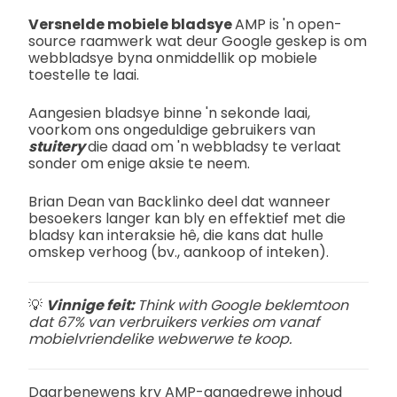
Versnelde mobiele bladsye
AMP is 'n open-
source raamwerk wat deur Google geskep is om
webbladsye byna onmiddellik op mobiele
toestelle te laai.
Aangesien bladsye binne 'n sekonde laai,
voorkom ons ongeduldige gebruikers van
stuitery
die daad om 'n webbladsy te verlaat
sonder om enige aksie te neem.
Brian Dean van Backlinko deel dat wanneer
besoekers langer kan bly en effektief met die
bladsy kan interaksie hê, die kans dat hulle
omskep verhoog (bv., aankoop of inteken).
💡
Vinnige feit:
Think with Google beklemtoon
dat 67% van verbruikers verkies om vanaf
mobielvriendelike webwerwe te koop.
Daarbenewens kry AMP-aangedrewe inhoud