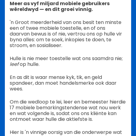
Meer as vyf miljard mobiele gebruikers
wêreldwyd — en dit groei vinnig.
'n Groot meerderheid van ons besit ten minste
een of twee mobiele toestelle, en of ons
daarvan bewus is of nie, vertrou ons op hulle vir
byna alles: om te soek, inkopies te doen, te
stroom, en sosialiseer.
Hulle is nie meer toestelle wat ons saamdra nie;
leef
op hulle.
En as dit is waar mense kyk, tik, en geld
spandeer, dan moet handelsmerke ook daar
wees.
Om die wedloop te lei, leer en bemeester hierdie
17 mobiele bemarkingstendense wat nou werk
en wat volgende is, sodat ons ons kliënte kan
ontmoet waar hulle die aktiefste is.
Hier is 'n vinnige oorsig van die onderwerpe wat