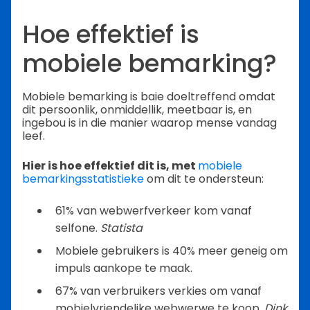
Hoe effektief is
mobiele bemarking?
Mobiele bemarking is baie doeltreffend omdat
dit persoonlik, onmiddellik, meetbaar is, en
ingebou is in die manier waarop mense vandag
leef.
Hier is hoe effektief dit is, met
mobiele
bemarkingsstatistieke
om dit te ondersteun:
61% van webwerfverkeer kom vanaf
selfone.
Statista
Mobiele gebruikers is 40% meer geneig om
impuls aankope te maak.
67% van verbruikers verkies om vanaf
mobielvriendelike webwerwe te koop.
Dink