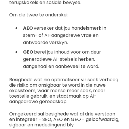
terugskakels en sosiale bewyse.
Om die twee te onderskei:
AEO
verseker dat jou handelsmerk in
stem- of AI-aangedrewe vrae en
antwoorde verskyn.
GEO
berei jou inhoud voor om deur
generatiewe AI-stelsels herken,
aangehaal en aanbeveel te word.
Besighede wat nie optimaliseer vir soek verhoog
die risiko om onsigbaar te word in die nuwe
ekosisteem, waar mense meer soek, meer
toestelle gebruik, en staatmaak op AI-
aangedrewe gereedskap.
Omgekeerd sal besighede wat al drie verstaan
en integreer - SEO, AEO en GEO - geloofwaardig,
sigbaar en mededingend bly.