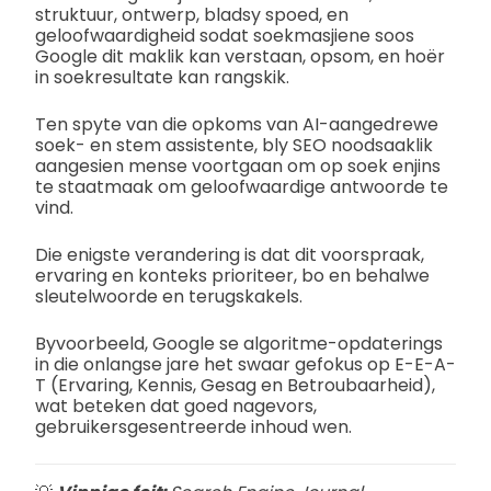
struktuur, ontwerp, bladsy spoed, en
geloofwaardigheid sodat soekmasjiene soos
Google dit maklik kan verstaan, opsom, en hoër
in soekresultate kan rangskik.
Ten spyte van die opkoms van AI-aangedrewe
soek- en stem assistente, bly SEO noodsaaklik
aangesien mense voortgaan om op soek enjins
te staatmaak om geloofwaardige antwoorde te
vind.
Die enigste verandering is dat dit voorspraak,
ervaring en konteks prioriteer, bo en behalwe
sleutelwoorde en terugskakels.
Byvoorbeeld, Google se algoritme-opdaterings
in die onlangse jare het swaar gefokus op E-E-A-
T (Ervaring, Kennis, Gesag en Betroubaarheid),
wat beteken dat goed nagevors,
gebruikersgesentreerde inhoud wen.