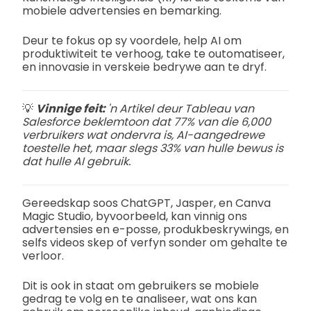
mobiele advertensies en bemarking.
Deur te fokus op sy voordele, help AI om
produktiwiteit te verhoog, take te outomatiseer,
en innovasie in verskeie bedrywe aan te dryf.
💡
Vinnige feit:
'n Artikel deur Tableau van
Salesforce beklemtoon dat 77% van die 6,000
verbruikers wat ondervra is, AI-aangedrewe
toestelle het, maar slegs 33% van hulle bewus is
dat hulle AI gebruik.
Gereedskap soos ChatGPT, Jasper, en Canva
Magic Studio, byvoorbeeld, kan vinnig ons
advertensies en e-posse, produkbeskrywings, en
selfs videos skep of verfyn sonder om gehalte te
verloor.
Dit is ook in staat om gebruikers se mobiele
gedrag te volg en te analiseer, wat ons kan