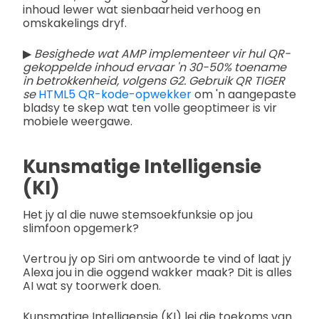
inhoud lewer wat sienbaarheid verhoog en
omskakelings dryf.
▶
Besighede wat AMP implementeer vir hul QR-
gekoppelde inhoud ervaar 'n 30-50% toename
in betrokkenheid, volgens G2. Gebruik QR TIGER
se
HTML5 QR-kode-opwekker
om 'n aangepaste
bladsy te skep wat ten volle geoptimeer is vir
mobiele weergawe.
Kunsmatige Intelligensie
(KI)
Het jy al die nuwe stemsoekfunksie op jou
slimfoon opgemerk?
Vertrou jy op Siri om antwoorde te vind of laat jy
Alexa jou in die oggend wakker maak? Dit is alles
AI wat sy toorwerk doen.
Kunsmatige Intelligensie (KI) lei die toekoms van