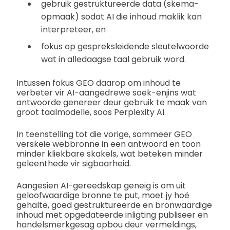
gebruik gestruktureerde data (skema-
opmaak) sodat AI die inhoud maklik kan
interpreteer, en
fokus op gespreksleidende sleutelwoorde
wat in alledaagse taal gebruik word.
Intussen fokus GEO daarop om inhoud te
verbeter vir AI-aangedrewe soek-enjins wat
antwoorde genereer deur gebruik te maak van
groot taalmodelle, soos Perplexity AI.
In teenstelling tot die vorige, sommeer GEO
verskeie webbronne in een antwoord en toon
minder kliekbare skakels, wat beteken minder
geleenthede vir sigbaarheid.
Aangesien AI-gereedskap geneig is om uit
geloofwaardige bronne te put, moet jy hoë
gehalte, goed gestruktureerde en bronwaardige
inhoud met opgedateerde inligting publiseer en
handelsmerkgesag opbou deur vermeldings,