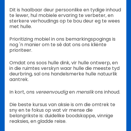
Dit is haalbaar deur persoonlike en tydige inhoud
te lewer, hul mobiele ervaring te verbeter, en
sterkere verhoudings op te bou deur eg te wees
met hulle.
Prioritizing mobiel in ons bemarkingspogings is
nog 'n manier om te sê dat ons ons kliënte
prioriteer.
Omdat ons soos hulle dink, vir hulle ontwerp, en
in die ruimtes verskyn waar hulle die meeste tyd
deurbring, sal ons handelsmerke hulle natuurlik
aantrek.
In kort, ons
vereenvoudig
en
menslik
ons inhoud.
Die beste kursus van aksie is om die omtrek te
sny en te fokus op wat vir mense die
belangrikste is: duidelike boodskappe, vinnige
reaksies, en gladde reise.