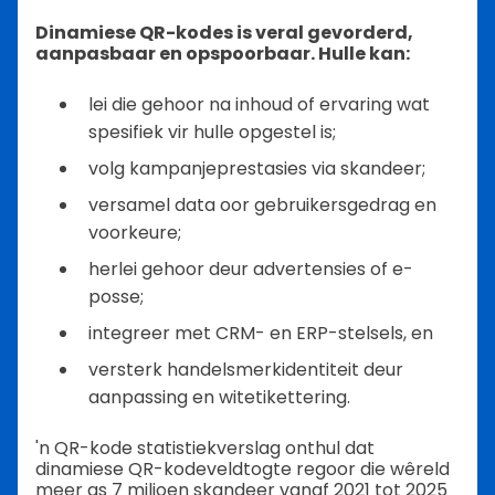
Dinamiese QR-kodes is veral gevorderd,
aanpasbaar en opspoorbaar. Hulle kan:
lei die gehoor na inhoud of ervaring wat
spesifiek vir hulle opgestel is;
volg kampanjeprestasies via skandeer;
versamel data oor gebruikersgedrag en
voorkeure;
herlei gehoor deur advertensies of e-
posse;
integreer met CRM- en ERP-stelsels, en
versterk handelsmerkidentiteit deur
aanpassing en witetikettering.
'n QR-kode statistiekverslag onthul dat
dinamiese QR-kodeveldtogte regoor die wêreld
meer as 7 miljoen skandeer vanaf 2021 tot 2025