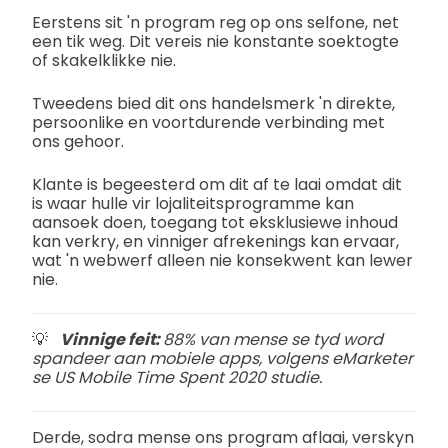
Eerstens sit 'n program reg op ons selfone, net
een tik weg. Dit vereis nie konstante soektogte
of skakelklikke nie.
Tweedens bied dit ons handelsmerk 'n direkte,
persoonlike en voortdurende verbinding met
ons gehoor.
Klante is begeesterd om dit af te laai omdat dit
is waar hulle vir lojaliteitsprogramme kan
aansoek doen, toegang tot eksklusiewe inhoud
kan verkry, en vinniger afrekenings kan ervaar,
wat 'n webwerf alleen nie konsekwent kan lewer
nie.
💡
Vinnige feit:
88% van mense se tyd word
spandeer aan mobiele apps, volgens eMarketer
se US Mobile Time Spent 2020 studie.
Derde, sodra mense ons program aflaai, verskyn