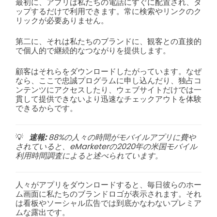
最初に、アプリは私たちの電話にすぐに配置され、タ
ップするだけで利用できます。常に検索やリンクのク
リックが必要ありません。
第二に、それは私たちのブランドに、観客との直接的
で個人的で継続的なつながりを提供します。
顧客はそれらをダウンロードしたがっています。なぜ
なら、ここで忠誠プログラムに申し込んだり、独占コ
ンテンツにアクセスしたり、ウェブサイトだけでは一
貫して提供できないより迅速なチェックアウトを体験
できるからです。
💡
速報:
88%の人々の時間がモバイルアプリに費や
されていると、eMarketerの2020年の米国モバイル
利用時間調査によると述べられています。
人々がアプリをダウンロードすると、毎日彼らのホー
ム画面に私たちのブランドロゴが表示されます。それ
は看板やソーシャル広告では到底かなわないプレミア
ムな露出です。