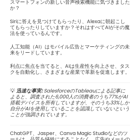
スマートフォンの新しい音声検索機能に気づきました
か？
Siriに答えを見つけてもらったり、Alexaに朝起こし
てもらったりしていますか？それはすべてAIがその魔
法を使っているんです。
人工知能（AI）はモバイル広告とマーケティングの未
来をリードしています。
利点に焦点を当てると、AIは生産性を向上させ、タス
クを自動化し、さまざまな産業で革新を促進します。
💡
迅速な事実:
SalesforceのTableauによる記事に
よると、調査された6,000人の消費者のうち77%がAI
搭載デバイスを所有していますが、そのうち33%しか
自分がAIを使用していることを認識していないという
ことが強調されています。
ChatGPT、Jasper、Canva Magic Studioなどのツ
ールは、品質を犠牲にすることなく、広告やメールの