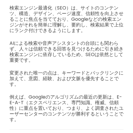
検索エンジン最適化（SEO）は、サイトのコンテン
ツ、構造、デザイン、ページ速度、信頼性を向上させ
ることに焦点を当てており、Googleなどの検索エン
ジンがそれを簡単に理解し、要約し、検索結果で上位
にランク付けできるようにします。
AIによる検索や音声アシスタントの台頭にも関わら
ず、人々は信頼できる回答を見つけるために引き続き
検索エンジンに依存しているため、SEOは依然として
重要です。
変更された唯一の点は、キーワードとバックリンクに
加えて、意図、経験、および文脈を優先することで
す。
例えば、Googleのアルゴリズムの最近の更新は、E-
E-A-T（エクスペリエンス、専門知識、権威、信頼
性）に重点を置いており、つまり、よく調査されたユ
ーザーセンターのコンテンツが勝利するということで
す。