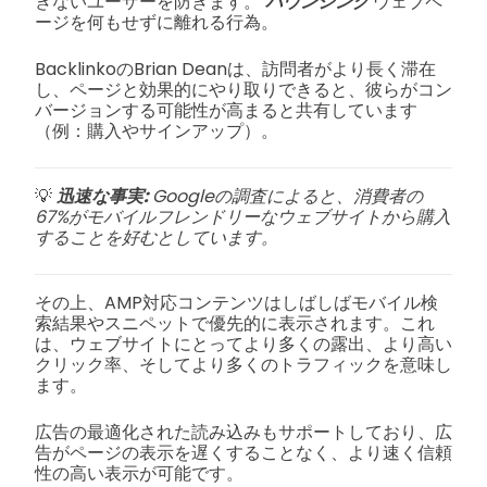
きないユーザーを防ぎます。
バウンシング
ウェブペ
ージを何もせずに離れる行為。
BacklinkoのBrian Deanは、訪問者がより長く滞在
し、ページと効果的にやり取りできると、彼らがコン
バージョンする可能性が高まると共有しています
（例：購入やサインアップ）。
💡
迅速な事実:
Googleの調査によると、消費者の
67%がモバイルフレンドリーなウェブサイトから購入
することを好むとしています。
その上、AMP対応コンテンツはしばしばモバイル検
索結果やスニペットで優先的に表示されます。これ
は、ウェブサイトにとってより多くの露出、より高い
クリック率、そしてより多くのトラフィックを意味し
ます。
広告の最適化された読み込みもサポートしており、広
告がページの表示を遅くすることなく、より速く信頼
性の高い表示が可能です。