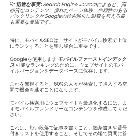
💡
迅速な事実:
Search Engine Journalによると、高
品質なコンテンツ、優れたページ体験、信頼性のある
バックリンクがGoogleの検索順位に影響を与える最
も重要な要因です。
特に、モバイルSEOは、サイトがモバイル検索で上位
にランクすることを望む場合に重要です。
Googleを使用します
モバイルファーストインデック
ス
可能なランキングのために、ウェブサイトのモバ
イルバージョンをデータベースに保存します。
これを無視すると、60%の人々が検索して購入する空
間で機会を逃すことになります。
モバイル検索用にウェブサイトを最適化するには、ま
ずモバイルフレンドリーなコンテンツを作成してくだ
さい。
これは、短い段落で記事を書くこと、箇条書きや番号
付きリストを使用すること、そしてその場で質問に答