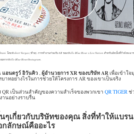
ni โดย Robert Vargas (ซ้าย); การทำงานร่วมกับ AR ของ Hello Blue Hour x Live Nation สำหรับอัลบั้มที่กำลังจะมา
้าจอจาก Hello Blue Hour/Instagram.
แอนดรูว์ อิวันคิว
ผู้อำนวยการ XR ของบริษัท AR
น
,
เพื่อเข้าใ
นบทบาทอย่างไรในการช่วยให้โครงการ AR ของเขาเป็นจริง
หัส QR เป็นส่วนสำคัญของความสำเร็จของพวกเขา
QR TIGER
ช่
านอย่างราบรื่น
นๆเกี่ยวกับบริษัทของคุณ สิ่งที่ทำให้แบรน
อกลักษณ์คืออะไร