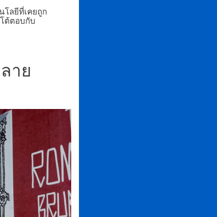
นโลยีที่เคยถูก
โต้ตอบกับ
ะกลาย