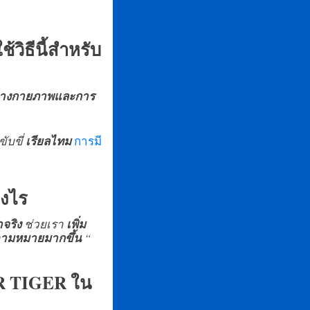
วิธีนี้สำหรับ
์ทางกายภาพและการ
ับขี่
เรียลไทม
การมี
างไร
จริง
ช่วยเรา
เพิ่ม
ีความหมายมากขึ้น
“
QR TIGER ใน