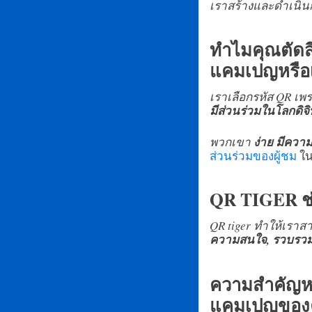
เราสร้างและดำเนินก
ทำไมคุณตัดสิ
แคมเปญหรือ
เราเลือกรหัส QR เ
มีส่วนร่วมในโลกดิจิ
พวกเขา
ง่าย มีควา
ส่วนร่วมของผู้ชม
ใน
QR TIGER ช่
QR tiger ทำให้เรา
ความสนใจ, รวบรวมข
ความสำคัญหร
แคมเปญของค