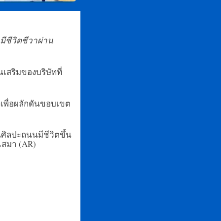
ีชีวิตชีวาผ่าน
สริมของบริษัทที่
ยงเพื่อผลักดันขอบเขต
ศิลปะถนนมีชีวิตขึ้น
เสมา (AR)