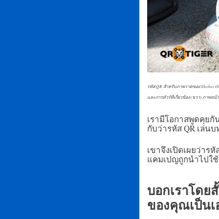
รหัส QR สำหรับภาพวาดของ Shohei Ohta
และการทัวร์ที่เกี่ยวข้อง (ขวา) ภาพหน
เรามีโอกาสพูดคุยกั
กับว่ารหัส QR เล่
เขาจึงเปิดเผยว่าร
แคมเปญถูกนำไปใช้ง
บอกเราโดยสั้
ของคุณเป็นเ