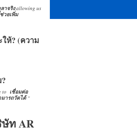
วลาจริง
allowing us
ช่วยเพิ่ม
ะให้? (ความ
ม?
g to
เชื่อมต่อ
สามารถวัดได้
“
ิษัท AR