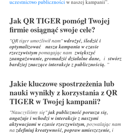
uczestnictwo publiczności
w naszej kampanii”.
Jak QR TIGER pomógł Twojej
firmie osiągnąć swoje cele?
"QR tiger umożliwił nam"
wdrożyć, śledzić i
optymalizować
nasza kampania w czasie
rzeczywistym
pomagając nam
zwiększyć
zaangażowanie, gromadzić działalne dane,
i
stwórz
bardziej znaczące interakcje z publicznością.
”
Jakie kluczowe spostrzeżenia lub
nauki wynikły z korzystania z QR
TIGER w Twojej kampanii?
"Nauczyliśmy się"
jak publiczność porusza się,
angażuje i wchodzi w interakcje z naszymi
aktywacjami w czasie rzeczywistym,
pozwalając nam
na
zdefiniuj kreatywność, popraw umieszczenie,
i