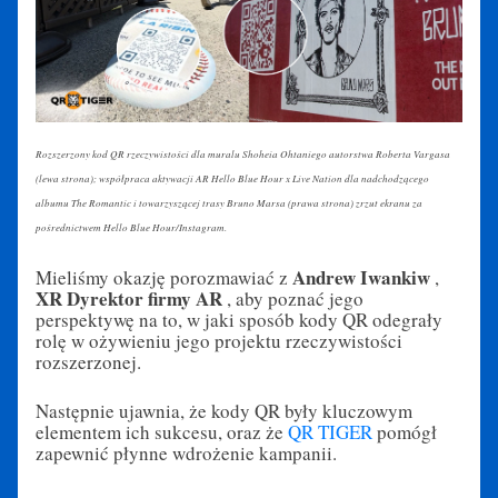
Rozszerzony kod QR rzeczywistości dla muralu Shoheia Ohtaniego autorstwa Roberta Vargasa
(lewa strona); współpraca aktywacji AR Hello Blue Hour x Live Nation dla nadchodzącego
albumu The Romantic i towarzyszącej trasy Bruno Marsa (prawa strona) zrzut ekranu za
pośrednictwem Hello Blue Hour/Instagram.
Andrew Iwankiw
Mieliśmy okazję porozmawiać z
,
XR Dyrektor firmy AR
, aby poznać jego
perspektywę na to, w jaki sposób kody QR odegrały
rolę w ożywieniu jego projektu rzeczywistości
rozszerzonej.
Następnie ujawnia, że kody QR były kluczowym
elementem ich sukcesu, oraz że
QR TIGER
pomógł
zapewnić płynne wdrożenie kampanii.