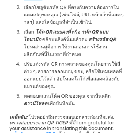
เลือกโซลูชันรหัส QR ที่ตรงกับความต้องการใน
แคมเปญของคุณ (เช่น ไฟล์, URL, หน้าเว็บที่แสดง,
ฯลฯ) และใส่ข้อมูลที่จำเป็นเข้าไป.
เลือก
โค้ด QR แบบคงที่
หรือ
รหัส QR แบบ
ไดนามิก
คลิกบนลิงค์นั้นแล้วค่ะ
สร้างรหัส QR
โปรดอ่านคู่มือการใช้งานก่อนการใช้งาน
ผลิตภัณฑ์นี้ในเวลาที่กำหนด
ปรับแต่งรหัส QR การตลาดของคุณโดยการใช้สี
ต่าง ๆ, ลายการออกแบบ, ขอบ, หรือใช้เทมเพลตที่
ออกแบบไว้แล้ว อัปโหลดโลโก้เพื่อสอดคล้องกับ
แบรนด์ของคุณ
ทดสอบสแกนโค้ด QR ของคุณ จากนั้นคลิก
ดาวน์โหลด
เพื่อบันทึกมัน
เคล็ดลับ:
โปรดอย่าลืมตรวจสอบเอกสารก่อนที่จะส่ง.
ตรวจสอบบางจาก QR TIGER ที่ดี
I am grateful for
your assistance in translating this document.