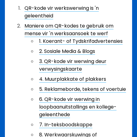
QR-kode vir werkswerwing is 'n
geleentheid
Maniere om QR-kodes te gebruik om
mense vir 'n werksaansoek te werf
1. Koerant- of Tydskrifadvertensies
2. Sosiale Media & Blogs
3. QR-kode vir werwing deur
verwysingskaarte
4. Muurplakkate of plakkers
5. Reklameborde, tekens of voertuie
6. QR-kode vir werwing in
loopbaanuitstallings en kollege-
geleenthede
7. In-teksboodskappe
8. Werkwaarskuwings of