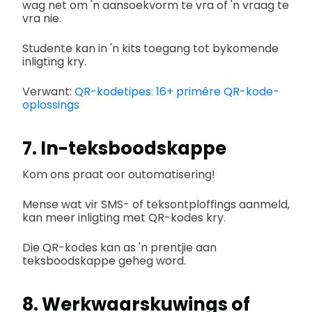
wag net om 'n aansoekvorm te vra of 'n vraag te
vra nie.
Studente kan in 'n kits toegang tot bykomende
inligting kry.
Verwant:
QR-kodetipes: 16+ primêre QR-kode-
oplossings
7. In-teksboodskappe
Kom ons praat oor outomatisering!
Mense wat vir SMS- of teksontploffings aanmeld,
kan meer inligting met QR-kodes kry.
Die QR-kodes kan as 'n prentjie aan
teksboodskappe geheg word.
8. Werkwaarskuwings of