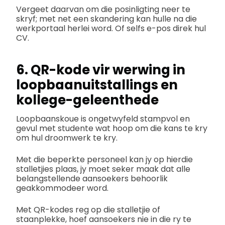
Vergeet daarvan om die posinligting neer te
skryf; met net een skandering kan hulle na die
werkportaal herlei word. Of selfs e-pos direk hul
CV.
6. QR-kode vir werwing in
loopbaanuitstallings en
kollege-geleenthede
Loopbaanskoue is ongetwyfeld stampvol en
gevul met studente wat hoop om die kans te kry
om hul droomwerk te kry.
Met die beperkte personeel kan jy op hierdie
stalletjies plaas, jy moet seker maak dat alle
belangstellende aansoekers behoorlik
geakkommodeer word.
Met QR-kodes reg op die stalletjie of
staanplekke, hoef aansoekers nie in die ry te