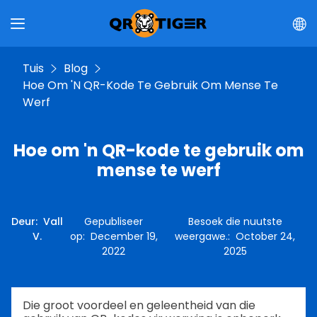
Tuis
Blog
Hoe Om 'n QR-Kode Te Gebruik Om Mense Te
Werf
Hoe om 'n QR-kode te gebruik om
mense te werf
Deur
:
Vall
Gepubliseer
Besoek die nuutste
V.
op
:
December 19,
weergawe.
:
October 24,
2022
2025
Die groot voordeel en geleentheid van die