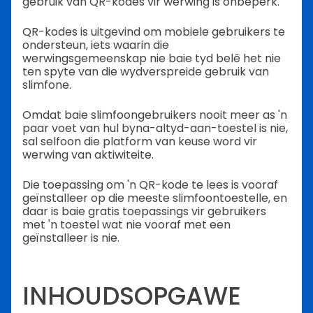
gebruik van QR-kodes vir werwing is onbeperk.
QR-kodes is uitgevind om mobiele gebruikers te
ondersteun, iets waarin die
werwingsgemeenskap nie baie tyd belê het nie
ten spyte van die wydverspreide gebruik van
slimfone.
Omdat baie slimfoongebruikers nooit meer as 'n
paar voet van hul byna-altyd-aan-toestel is nie,
sal selfoon die platform van keuse word vir
werwing van aktiwiteite.
Die toepassing om 'n QR-kode te lees is vooraf
geïnstalleer op die meeste slimfoontoestelle, en
daar is baie gratis toepassings vir gebruikers
met 'n toestel wat nie vooraf met een
geïnstalleer is nie.
INHOUDSOPGAWE