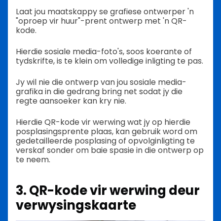
Laat jou maatskappy se grafiese ontwerper 'n
"oproep vir huur"-prent ontwerp met 'n QR-
kode.
Hierdie sosiale media-foto's, soos koerante of
tydskrifte, is te klein om volledige inligting te pas.
Jy wil nie die ontwerp van jou sosiale media-
grafika in die gedrang bring net sodat jy die
regte aansoeker kan kry nie.
Hierdie QR-kode vir werwing wat jy op hierdie
posplasingsprente plaas, kan gebruik word om
gedetailleerde posplasing of opvolginligting te
verskaf sonder om baie spasie in die ontwerp op
te neem.
3. QR-kode vir werwing deur
verwysingskaarte