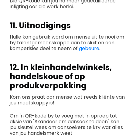
Die QR-kode kan jou na meer gedetailleerde
inligting oor die werk herlei.
11. Uitnodigings
Hulle kan gebruik word om mense uit te nooi om
by talentgemeenskappe aan te sluit en aan
kompetisies deel te neem of
gebeure
.
12. In kleinhandelwinkels,
handelskoue of op
produkverpakking
Kom ons praat oor mense wat reeds kliënte van
jou maatskappy is!
Om 'n QR-kode by te voeg met 'n oproep tot
aksie van "Skandeer om aansoek te doen" kan
jou sleutel wees om aansoekers te kry wat alles
van jou handelsmerk weet.