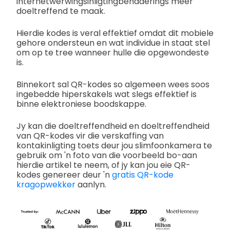
internetwerwingsinligtingbenaderings meer
doeltreffend te maak.
Hierdie kodes is veral effektief omdat dit mobiele
gehore ondersteun en wat individue in staat stel
om op te tree wanneer hulle die opgewondeste
is.
Binnekort sal QR-kodes so algemeen wees soos
ingebedde hiperskakels wat slegs effektief is
binne elektroniese boodskappe.
Jy kan die doeltreffendheid en doeltreffendheid
van QR-kodes vir die verskaffing van
kontakinligting toets deur jou slimfoonkamera te
gebruik om 'n foto van die voorbeeld bo-aan
hierdie artikel te neem, of jy kan jou eie QR-
kodes genereer deur 'n
gratis QR-kode
kragopwekker
aanlyn.