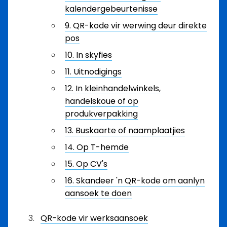
kalendergebeurtenisse
9. QR-kode vir werwing deur direkte
pos
10. In skyfies
11. Uitnodigings
12. In kleinhandelwinkels,
handelskoue of op
produkverpakking
13. Buskaarte of naamplaatjies
14. Op T-hemde
15. Op CV's
16. Skandeer 'n QR-kode om aanlyn
aansoek te doen
QR-kode vir werksaansoek