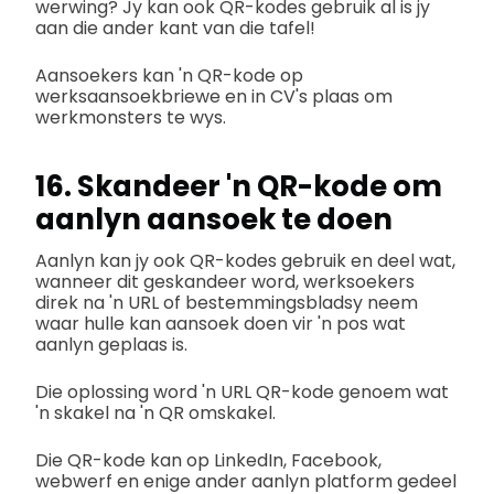
werwing? Jy kan ook QR-kodes gebruik al is jy
aan die ander kant van die tafel!
Aansoekers kan 'n QR-kode op
werksaansoekbriewe en in CV's plaas om
werkmonsters te wys.
16. Skandeer 'n QR-kode om
aanlyn aansoek te doen
Aanlyn kan jy ook QR-kodes gebruik en deel wat,
wanneer dit geskandeer word, werksoekers
direk na 'n URL of bestemmingsbladsy neem
waar hulle kan aansoek doen vir 'n pos wat
aanlyn geplaas is.
Die oplossing word 'n URL QR-kode genoem wat
'n skakel na 'n QR omskakel.
Die QR-kode kan op LinkedIn, Facebook,
webwerf en enige ander aanlyn platform gedeel