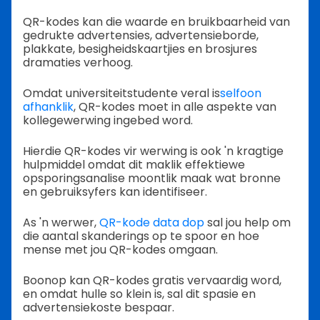
QR-kodes kan die waarde en bruikbaarheid van
gedrukte advertensies, advertensieborde,
plakkate, besigheidskaartjies en brosjures
dramaties verhoog.
Omdat universiteitstudente veral is
selfoon
afhanklik
, QR-kodes moet in alle aspekte van
kollegewerwing ingebed word.
Hierdie QR-kodes vir werwing is ook 'n kragtige
hulpmiddel omdat dit maklik effektiewe
opsporingsanalise moontlik maak wat bronne
en gebruiksyfers kan identifiseer.
As 'n werwer,
QR-kode data dop
sal jou help om
die aantal skanderings op te spoor en hoe
mense met jou QR-kodes omgaan.
Boonop kan QR-kodes gratis vervaardig word,
en omdat hulle so klein is, sal dit spasie en
advertensiekoste bespaar.