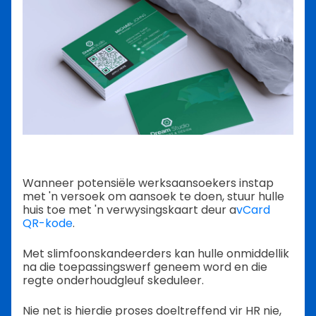
Wanneer potensiële werksaansoekers instap
met 'n versoek om aansoek te doen, stuur hulle
huis toe met 'n verwysingskaart deur a
vCard
QR-kode
.
Met slimfoonskandeerders kan hulle onmiddellik
na die toepassingswerf geneem word en die
regte onderhoudgleuf skeduleer.
Nie net is hierdie proses doeltreffend vir HR nie,