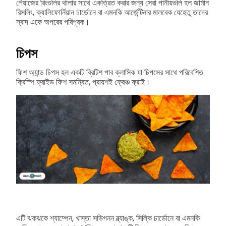
পেঁয়াজের রিংগুলির থালার সাথে একত্রিত করার জন্য সেরা পানীয়গুলি হল জার্মান
রিসলিং, ক্যালিফোর্নিয়ান চার্ডোনে বা এমনকি আর্জেন্টিনার মালবেক যেহেতু তাদের
স্বাদ একে অপরের পরিপূরক।
চিপস
ফিশ অ্যান্ড চিপস হল একটি ব্রিটিশ পাব ক্লাসিক যা চিপসের সাথে পরিবেশিত
ক্রিস্পি ফ্রাইড ফিশ সমন্বিত, প্রায়শই ফ্রেঞ্চ ফ্রাই।
এটি ঝকঝকে শ্যাম্পেন, খাস্তা সভিগনন ব্ল্যাঙ্ক, সিল্কি চার্ডোনে বা এমনকি