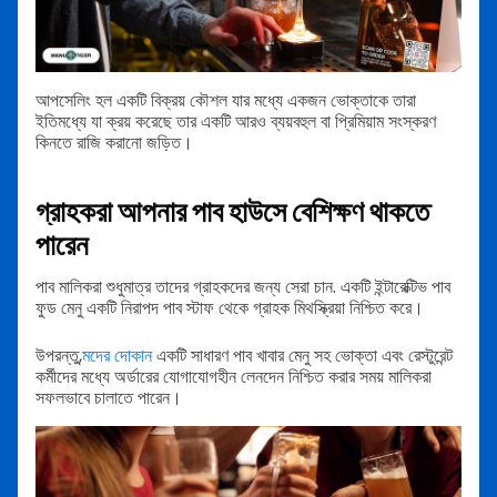
আপসেলিং হল একটি বিক্রয় কৌশল যার মধ্যে একজন ভোক্তাকে তারা
ইতিমধ্যে যা ক্রয় করেছে তার একটি আরও ব্যয়বহুল বা প্রিমিয়াম সংস্করণ
কিনতে রাজি করানো জড়িত।
গ্রাহকরা আপনার পাব হাউসে বেশিক্ষণ থাকতে
পারেন
পাব মালিকরা শুধুমাত্র তাদের গ্রাহকদের জন্য সেরা চান. একটি ইন্টারেক্টিভ পাব
ফুড মেনু একটি নিরাপদ পাব স্টাফ থেকে গ্রাহক মিথস্ক্রিয়া নিশ্চিত করে।
উপরন্তু,
মদের দোকান
একটি সাধারণ পাব খাবার মেনু সহ ভোক্তা এবং রেস্টুরেন্ট
কর্মীদের মধ্যে অর্ডারের যোগাযোগহীন লেনদেন নিশ্চিত করার সময় মালিকরা
সফলভাবে চালাতে পারেন।