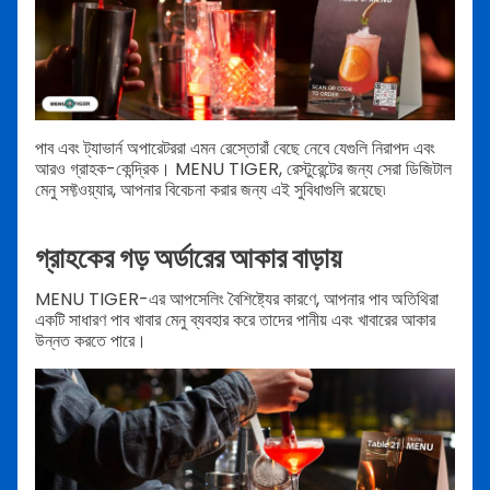
পাব এবং ট্যাভার্ন অপারেটররা এমন রেস্তোরাঁ বেছে নেবে যেগুলি নিরাপদ এবং
আরও গ্রাহক-কেন্দ্রিক। MENU TIGER, রেস্টুরেন্টের জন্য সেরা ডিজিটাল
মেনু সফ্টওয়্যার, আপনার বিবেচনা করার জন্য এই সুবিধাগুলি রয়েছে৷
গ্রাহকের গড় অর্ডারের আকার বাড়ায়
MENU TIGER-এর আপসেলিং বৈশিষ্ট্যের কারণে, আপনার পাব অতিথিরা
একটি সাধারণ পাব খাবার মেনু ব্যবহার করে তাদের পানীয় এবং খাবারের আকার
উন্নত করতে পারে।