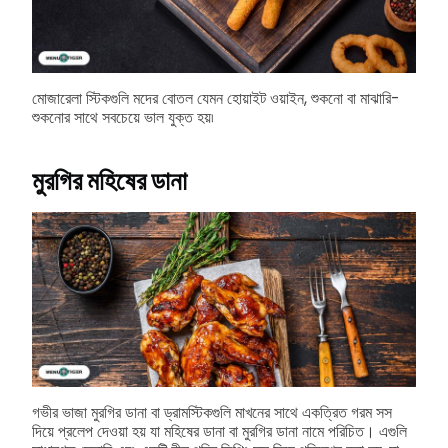
মোজারেলা স্টিকগুলি মদের বোতল যেমন হোয়াইট ওয়াইন, শুকনো বা মাঝারি-
শুকনোর সাথে সবচেয়ে ভাল যুক্ত হয়৷
মুরগির মহিষের ডানা
গভীর ভাজা মুরগির ডানা বা ড্রামস্টিকগুলি মাখনের সাথে একত্রিত গরম সস
দিয়ে প্রলেপ দেওয়া হয় যা মহিষের ডানা বা মুরগির ডানা নামে পরিচিত। এগুলি