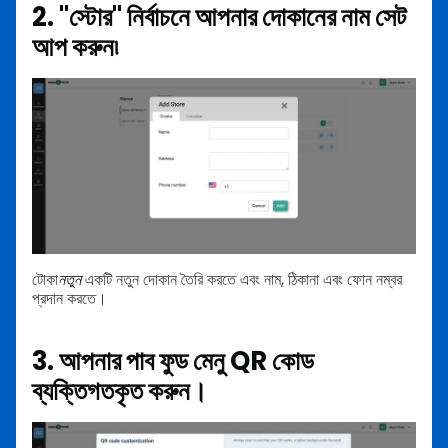
2. "স্টোর" নির্বাচনে আপনার দোকানের নাম সেট
আপ করুন৷
টোকা
নতুন
একটি নতুন দোকান তৈরি করতে এবং নাম, ঠিকানা এবং ফোন নম্বর
প্রদান করতে।
3. আপনার পাব ফুড মেনু QR কোড
ব্যক্তিগতকৃত করুন।