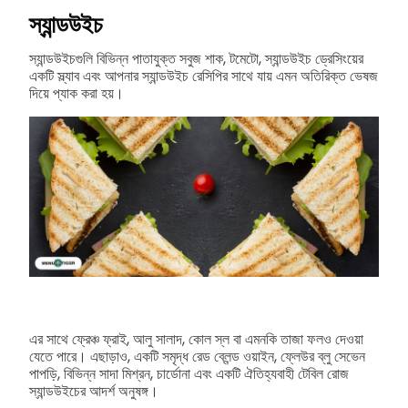
স্যান্ডউইচ
স্যান্ডউইচগুলি বিভিন্ন পাতাযুক্ত সবুজ শাক, টমেটো, স্যান্ডউইচ ড্রেসিংয়ের
একটি স্ল্যাব এবং আপনার স্যান্ডউইচ রেসিপির সাথে যায় এমন অতিরিক্ত ভেষজ
দিয়ে প্যাক করা হয়।
এর সাথে ফ্রেঞ্চ ফ্রাই, আলু সালাদ, কোল স্ল বা এমনকি তাজা ফলও দেওয়া
যেতে পারে। এছাড়াও, একটি সমৃদ্ধ রেড ব্লেন্ড ওয়াইন, ফ্লেউর ব্লু সেভেন
পাপড়ি, বিভিন্ন সাদা মিশ্রন, চার্ডোনা এবং একটি ঐতিহ্যবাহী টেবিল রোজ
স্যান্ডউইচের আদর্শ অনুষঙ্গ।