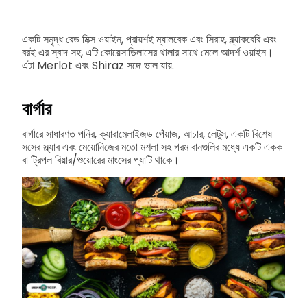
একটি সমৃদ্ধ রেড মিক্স ওয়াইন, প্রায়শই ম্যালবেক এবং সিরাহ, ব্ল্যাকবেরি এবং
বরই এর স্বাদ সহ, এটি কোয়েসাডিলাসের থালার সাথে মেলে আদর্শ ওয়াইন।
এটা Merlot এবং Shiraz সঙ্গে ভাল যায়.
বার্গার
বার্গারে সাধারণত পনির, ক্যারামেলাইজড পেঁয়াজ, আচার, লেটুস, একটি বিশেষ
সসের স্ল্যাব এবং মেয়োনিজের মতো মশলা সহ গরম বানগুলির মধ্যে একটি একক
বা ট্রিপল বিয়ার/শুয়োরের মাংসের প্যাটি থাকে।