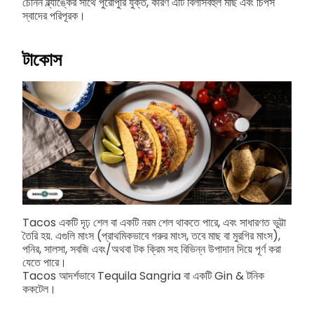
চেনিন ব্ল্যাঙ্কের সাথে পুরোপুরি যুক্ত, কারণ এটি বিলাসবহুল মাছ এবং চিপস
স্বাদের পরিপূরক।
টাকোস
Tacos একটি দৃঢ় শেল বা একটি নরম শেল থাকতে পারে, এবং সাধারণত ভুট্টা
তৈরি হয়. এগুলি মাংস (প্রাথমিকভাবে গরুর মাংস, তবে মাছ বা মুরগির মাংস),
পনির, সালসা, সবজি এবং/অথবা টক ক্রিম সহ বিভিন্ন উপাদান দিয়ে পূর্ণ করা
যেতে পারে।
Tacos আদর্শভাবে Tequila Sangria বা একটি Gin & টনিক
ককটেল।