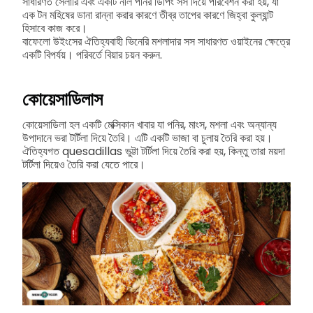
সাধারণত সেলারি এবং একটি নীল পনির ডিপিং সস দিয়ে পরিবেশন করা হয়, যা
এক টন মহিষের ডানা রান্না করার কারণে তীব্র তাপের কারণে জিহ্বা কুল্যান্ট
হিসাবে কাজ করে।
বাফেলো উইংসের ঐতিহ্যবাহী ভিনেরি মশলাদার সস সাধারণত ওয়াইনের ক্ষেত্রে
একটি বিপর্যয়। পরিবর্তে বিয়ার চয়ন করুন.
কোয়েসাডিলাস
কোয়েসাডিলা হল একটি মেক্সিকান খাবার যা পনির, মাংস, মশলা এবং অন্যান্য
উপাদানে ভরা টর্টিলা দিয়ে তৈরি। এটি একটি ভাজা বা চুলায় তৈরি করা হয়।
ঐতিহ্যগত quesadillas ভুট্টা টর্টিলা দিয়ে তৈরি করা হয়, কিন্তু তারা ময়দা
টর্টিলা দিয়েও তৈরি করা যেতে পারে।