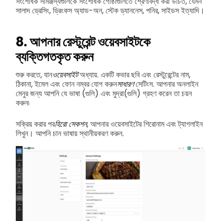
সংশোধক সামঞ্জস্যগুলিকে সংশোধক গোষ্ঠীগুলিতে শ্রেণীবদ্ধ করা উচিত, যেমন
সালাদ ড্রেসিং, ড্রিংকস অ্যাড-অন, স্টেক ড্যাননেস, পনির, সাইডস ইত্যাদি।
8. আপনার রেস্টুরেন্ট ওয়েবসাইটকে
ব্যক্তিগতকৃত করুন
শুরু করতে, যান
ওয়েবসাইট
অধ্যায়. একটি কভার ছবি এবং রেস্টুরেন্টের নাম,
ঠিকানা, ইমেল এবং ফোন নম্বর যোগ করুন
সাধারণ
সেটিংস. আপনার অনলাইন
মেনুর জন্য আপনি যে ভাষা (গুলি) এবং মুদ্রা(গুলি) গ্রহণ করেন তা চয়ন
করুন৷
সক্রিয় করার পর
হিরো সেকশন
, আপনার ওয়েবসাইটের শিরোনাম এবং ট্যাগলাইন
লিখুন। আপনি চান ভাষায় স্থানীয়করণ করুন.