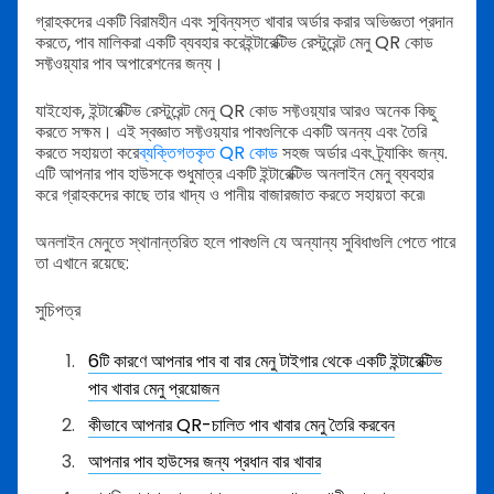
গ্রাহকদের একটি বিরামহীন এবং সুবিন্যস্ত খাবার অর্ডার করার অভিজ্ঞতা প্রদান
করতে, পাব মালিকরা একটি ব্যবহার করেইন্টারেক্টিভ রেস্টুরেন্ট মেনু QR কোড
সফ্টওয়্যার পাব অপারেশনের জন্য।
যাইহোক, ইন্টারেক্টিভ রেস্টুরেন্ট মেনু QR কোড সফ্টওয়্যার আরও অনেক কিছু
করতে সক্ষম। এই স্বজ্ঞাত সফ্টওয়্যার পাবগুলিকে একটি অনন্য এবং তৈরি
করতে সহায়তা করে
ব্যক্তিগতকৃত QR কোড
সহজ অর্ডার এবং ট্র্যাকিং জন্য.
এটি আপনার পাব হাউসকে শুধুমাত্র একটি ইন্টারেক্টিভ অনলাইন মেনু ব্যবহার
করে গ্রাহকদের কাছে তার খাদ্য ও পানীয় বাজারজাত করতে সহায়তা করে৷
অনলাইন মেনুতে স্থানান্তরিত হলে পাবগুলি যে অন্যান্য সুবিধাগুলি পেতে পারে
তা এখানে রয়েছে:
সুচিপত্র
6টি কারণে আপনার পাব বা বার মেনু টাইগার থেকে একটি ইন্টারেক্টিভ
পাব খাবার মেনু প্রয়োজন
কীভাবে আপনার QR-চালিত পাব খাবার মেনু তৈরি করবেন
আপনার পাব হাউসের জন্য প্রধান বার খাবার