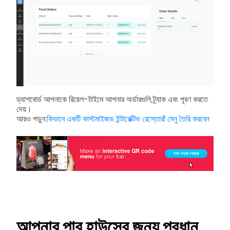
ড্যাশবোর্ড আপনাকে রিয়েল-টাইমে আপনার অর্ডারগুলি ট্র্যাক এবং পূরণ করতে
দেয়।
আরও পড়ুন:
কিভাবে একটি কাস্টমাইজড ইন্টারেক্টিভ রেস্তোরাঁ মেনু তৈরি করবেন
আপনার পাব হাউসের জন্য প্রধান