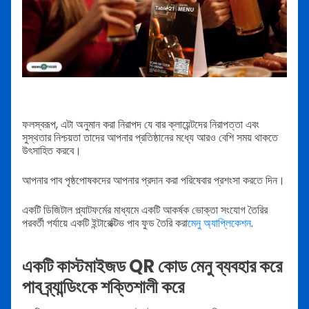
ফলস্বরূপ, এটা অনুমান করা নিরাপদ যে বার ক্লায়েন্টদের নিরাপত্তা এবং
সুস্থতার নিশ্চয়তা তাদের আপনার প্রতিষ্ঠানের মধ্যে আরও বেশি সময় থাকতে
উৎসাহিত করবে।
আপনার পাব পৃষ্ঠপোষকদের আপনার প্রদান করা পরিষেবার প্রশংসা করতে দিন।
একটি ডিজিটাল প্ল্যাটফর্মের মাধ্যমে একটি আকর্ষক ভোক্তা সংযোগ তৈরির
পরবর্তী পর্যায়ে একটি ইন্টারেক্টিভ পাব ফুড তৈরি করা
মেনু অ্যাপ্লিকেশন
.
একটি কাস্টমাইজড QR কোড মেনু ব্যবহার করে
পাব ব্র্যান্ডিংকে শক্তিশালী করে