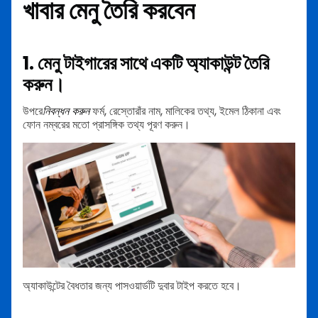
খাবার মেনু তৈরি করবেন
1. মেনু টাইগারের সাথে একটি অ্যাকাউন্ট তৈরি
করুন।
উপরে
নিবন্ধন করুন
ফর্ম, রেস্তোরাঁর নাম, মালিকের তথ্য, ইমেল ঠিকানা এবং
ফোন নম্বরের মতো প্রাসঙ্গিক তথ্য পূরণ করুন।
অ্যাকাউন্টের বৈধতার জন্য পাসওয়ার্ডটি দুবার টাইপ করতে হবে।