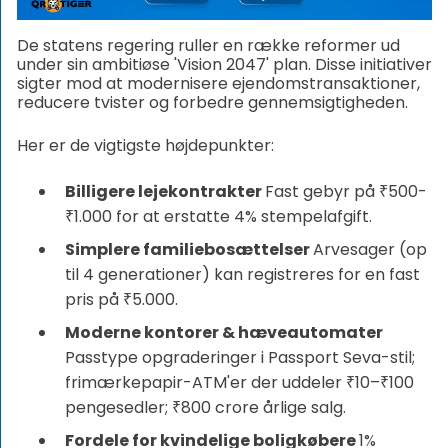
De statens regering ruller en række reformer ud
under sin ambitiøse 'Vision 2047' plan. Disse initiativer
sigter mod at modernisere ejendomstransaktioner,
reducere tvister og forbedre gennemsigtigheden.
Her er de vigtigste højdepunkter:
Billigere lejekontrakter
Fast gebyr på ₹500-
₹1.000 for at erstatte 4% stempelafgift.
Simplere familiebosættelser
Arvesager (op
til 4 generationer) kan registreres for en fast
pris på ₹5.000.
Moderne kontorer & hæveautomater
Passtype opgraderinger i Passport Seva-stil;
frimærkepapir-ATM'er der uddeler ₹10–₹100
pengesedler; ₹800 crore årlige salg.
Fordele for kvindelige boligkøbere
1%