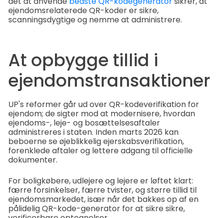
det at anvende
bedste QR-kodegenerator
sikrer, at
ejendomsrelaterede QR-koder er sikre,
scanningsdygtige og nemme at administrere.
At opbygge tillid i
ejendomstransaktioner
UP's reformer går ud over QR-kodeverifikation for
ejendom; de sigter mod at modernisere, hvordan
ejendoms-, leje- og bosættelsesaftaler
administreres i staten. Inden marts 2026 kan
beboerne se øjeblikkelig ejerskabsverifikation,
forenklede aftaler og lettere adgang til officielle
dokumenter.
For boligkøbere, udlejere og lejere er løftet klart:
færre forsinkelser, færre tvister, og større tillid til
ejendomsmarkedet, især når det bakkes op af en
pålidelig QR-kode-generator for at sikre sikre,
verificerbare optegnelser.