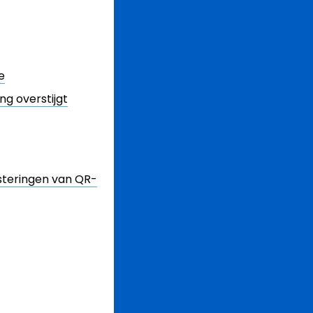
e
ng overstijgt
steringen van QR-