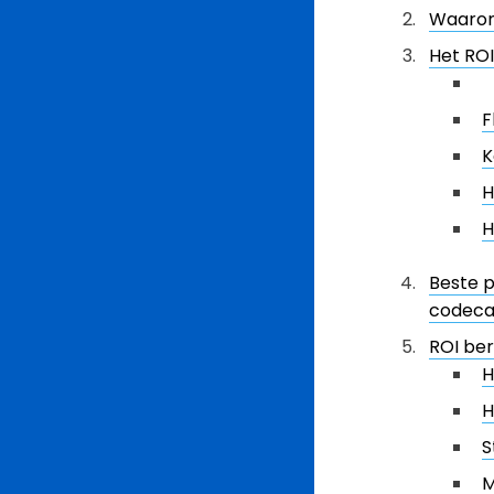
Waarom 
Het RO
F
K
H
H
Beste p
codec
ROI be
H
H
S
M