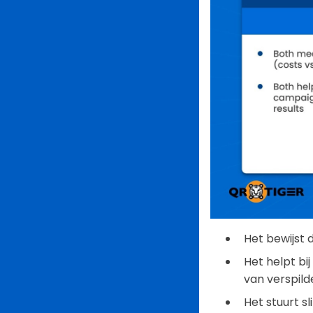
Het bewijst
Het helpt bi
van verspild
Het stuurt s