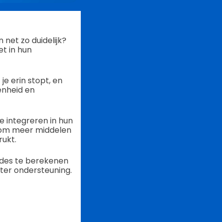
net zo duidelijk?
t in hun
je erin stopt, en
enheid en
 integreren in hun
r om meer middelen
rukt.
odes te berekenen
 ter ondersteuning.