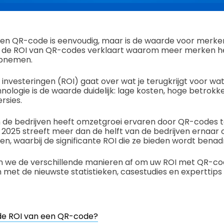
en QR-code is eenvoudig, maar is de waarde voor merken 
p de ROI van QR-codes verklaart waarom meer merken he
opnemen.
nvesteringen (ROI) gaat over wat je terugkrijgt voor wat 
logie is de waarde duidelijk: lage kosten, hoge betrokk
rsies.
de bedrijven heeft omzetgroei ervaren door QR-codes te
In 2025 streeft meer dan de helft van de bedrijven ernaa
hen, waarbij de significante ROI die ze bieden wordt benad
eken we de verschillende manieren af om uw ROI met QR-c
n met de nieuwste statistieken, casestudies en experttips
 de ROI van een QR-code?