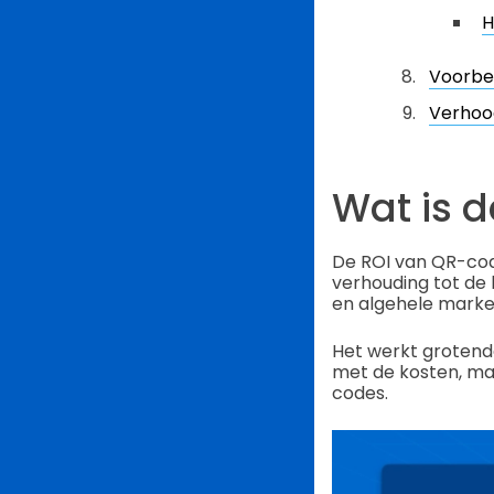
H
Voorbe
Verhoo
Wat is 
De ROI van QR-code
verhouding tot de
en algehele marke
Het werkt grotende
met de kosten, maa
codes.