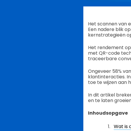
Het scannen van e
Een nadere blik o
kernstrategieën 
Het rendement op i
met QR-code techno
traceerbare conve
Ongeveer 58% van 
klantinteracties. 
toe te wijzen aan 
In dit artikel br
en te laten groeie
Inhoudsopgave
Wat is