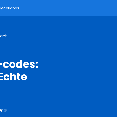
Nederlands
pact
-codes:
Echte
 2025