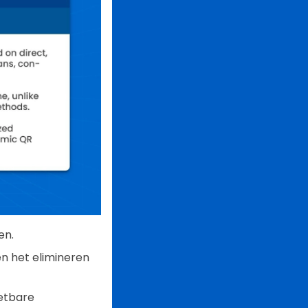
en.
en het elimineren
eetbare