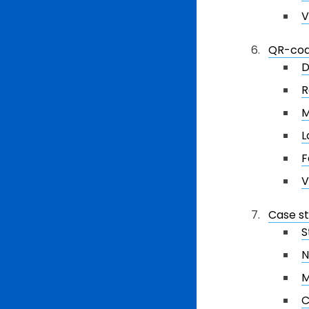
V
QR-cod
D
R
M
L
F
V
Case st
S
N
M
C