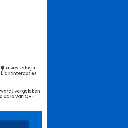
fsinvestering in
klantinteracties
t wordt vergeleken
le aard van QR-