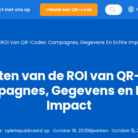
Maak een QR-code
t met ons op
 ROI Van QR-Codes: Campagnes, Gegevens En Echte Im
ten van de ROI van QR
agnes, Gegevens en 
Impact
r
:
Lyle
Gepubliceerd op
:
October 18, 2025
Bijwerken
:
October 15,