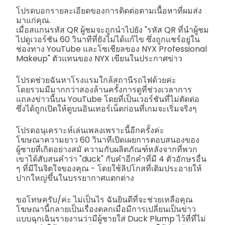
โปรดบอกรายละเอียดของการติดต่อตามเนื้อหาที่ผมส่ง
มาแก่คุณ.
เมื่อสแกนรหัส QR ผู้ชมจะถูกนำไปยัง "รหัส QR ที่นำผู้ชม
ไปดูเวอร์ชัน 60 วินาทีที่ยังไม่ได้แก้ไข ซึ่งถูกแชร์อยู่ใน
ช่องทาง YouTube และโซเชียลของ NYX Professional
Makeup" ตัวแทนของ NYX เขียนในประกาศข่าว
โปรดช่วยฉันหาโรงแรมใกล้สถานีรถไฟด้วยค่ะ
โดยรวมมีมากกว่าสองล้านครั้งการดูที่ช่วงเวลาการ
แถลงข่าวนี้บน YouTube โดยที่เป็นเวอร์ชันที่ไม่ตัดต่อ
ซึ่งได้ถูกเปิดให้ดูบนอินเทอร์เน็ตก่อนที่เกมจะเริ่มจริงๆ
โปรดอนุเคราะห์เล่นเพลงเพราะนี้อีกครั้งค่ะ
โฆษณาความยาว 60 วินาทีเปิดเผยการตอบสนองของ
ผู้ชายที่เกิดอย่างสมั ความกับผลิตภัณฑ์หลังจากที่พวก
เขาได้สับสนคำว่า "duck" กับคำอีกคำที่มี 4 ตัวอักษรอื่น
ๆ ที่มีในจิตใจของคุณ - โดยใช้ลิปโกสที่เติมประอายให้
ปากใหญ่ขึ้นในบรรยากาศแตกต่าง
ขอโทษครับ/ค่ะ ไม่เป็นไร ฉันยินดีที่จะช่วยเหลือคุณ
โฆษณานี้กลายเป็นเรื่องตลกเมื่อมีการเปลี่ยนเป็นข่าว
แบบฉุกเฉินรายงานว่ามีผู้ชายใส่ Duck Plump ไว้ที่ที่ไม่