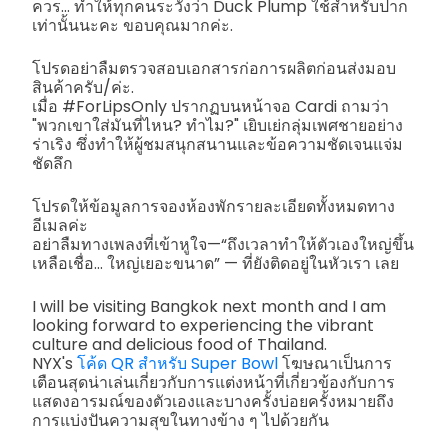
ควร... ทำให้ทุกคนระวังว่า Duck Plump ใช้สำหรับปาก
เท่านั้นนะคะ ขอบคุณมากค่ะ.
โปรดอย่าลืมตรวจสอบเอกสารก่อการผลิตก่อนส่งมอบ
สินค้าครับ/ค่ะ.
เมื่อ #ForLipsOnly ปรากฏบนหน้าจอ Cardi ถามว่า
"พวกเขาใส่มันที่ไหน? ทำไม?" เยิบเย่กลุ่มเพศชายอย่าง
ร่าเริง ซึ่งทำให้ผู้ชมสนุกสนานและข้อความชัดเจนแจ่ม
ชัดลึก
โปรดให้ข้อมูลการจองห้องพักรายละเอียดทั้งหมดทาง
อีเมลค่ะ
อย่าลืมทางเพลงที่เข้าหูใจ—“ถึงเวลาทำให้ตัวเองใหญ่ขึ้น
เหลือเชื่อ… ใหญ่เยอะขนาด” — ที่ยังติดอยู่ในหัวเรา เลย
I will be visiting Bangkok next month and I am
looking forward to experiencing the vibrant
culture and delicious food of Thailand.
NYX's
โค้ด QR สำหรับ Super Bowl
โฆษณาเป็นการ
เตือนสุดน่าเล่นเกี่ยวกับการแต่งหน้าที่เกี่ยวข้องกับการ
แสดงอารมณ์ของตัวเองและบางครั้งบ่อยครั้งหมายถึง
การแบ่งปันความสุขในทางข้าง ๆ ไปด้วยกัน