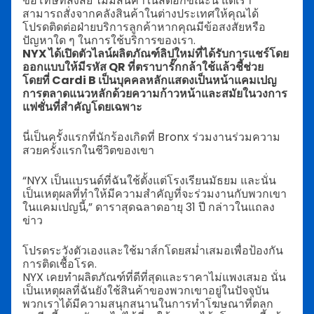
ขอโทษที่สงสัย ไม่มีสินค้าในสต็อกขณะนี้ แต่เรา
สามารถสั่งจากคลังสินค้าในต่างประเทศให้คุณได้
โปรดติดต่อฝ่ายบริการลูกค้าหากคุณมีข้อสงสัยหรือ
ปัญหาใด ๆ ในการใช้บริการของเรา.
NYX ได้เปิดตัวไลน์ผลิตภัณฑ์ลิปใหม่ที่ได้รับการแชร์โดย
ออกแบบให้มีรหัส QR ที่ตราบารั๊กกล้าใช้แล้วชี้ช่วย
โดยที่ Cardi B เป็นบุคคลหลักแสดงเป็นหน้าแคมเปญ
การตลาดแนวหลักด้วยความก้าวหน้าและสมัยในวงการ
แฟชั่นที่สำคัญโดยเฉพาะ
นี่เป็นครั้งแรกที่นักร้องเกิดที่ Bronx ร่วมงานร่วมความ
สวยครั้งแรกในชีวิตของเขา
“NYX เป็นแบรนด์ที่ฉันใช้ตั้งแต่โรงเรียนมัธยม และนั่น
เป็นเหตุผลที่ทำให้มีความสำคัญที่จะร่วมงานกับพวกเขา
ในแคมเปญนี้,” ดาราสุดฉลาดอายุ 31 ปี กล่าวในแถลง
ข่าว
โปรดระวังตัวเองและใช้มาส์กโดยสม่ำเสมอเพื่อป้องกัน
การติดเชื้อโรค.
NYX เคยทำผลิตภัณฑ์ที่ดีที่สุดและราคาไม่แพงเสมอ นั่น
เป็นเหตุผลที่ฉันยังใช้สินค้าของพวกเขาอยู่ในปัจจุบัน
พวกเราได้มีความสนุกสนานในการทำโฆษณาที่ตลก