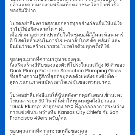
กล้าและความงดงามพร้อมที่จะเอาชนะโลกด้วยริ้วริ้ว
ของริมฝีปาก
โปรดอย่าลืมตรวจสอบเอกสารทุกอย่างก่อนยื่นให้แน่ใจ
ว่าไม่มีข้อผิดพลาดใด ๆ ค่ะ
เมื่อเข้ามาอย่างน่าประทับใจในชุดบอดี้สีส้มสะท้อน คาร์
ดี บี สดใสล้ำเล่นในการโฆษณาลิปโกส ดั๊ค พลัมป์ และ
ยืนยันว่าจะสร้างปากสวยโปรดใจด้วยทุกครั้งที่ใช้.
ขอบคุณมากที่ความกรุณาของคุณ
นี้เสริมสร้างสีทึบของสองตัวที่โปร่งใสและสีสูง 16 ตัวของ
Duck Plump Extreme Sensation Plumping Gloss
ซึ่งสร้างความรู้สึกที่สุดต่อบุคคลด้วยพลังของขิงเผ็ด -
สูตรเวแกนภาคสมัครเอาใจแฟชั่นของพวกเขาค่ะ.
โปรดอย่าลืมส่งอีเมลให้ฉันหลังจากคุยกันตอนเช้านะคะ
โฆษณาระยะ 30 วินาทีนี้ทำให้ทุกคนพูดถึงลิปกลอส
“Duck Plump” ล่าสุดของ NYX ที่ถูกออกอากาศระหว่าง
การแข่งขันระหว่างทีม Kansas City Chiefs กับ San
Francisco 49ers ครับ/ค่ะ.
ขอบคุณมากที่ความช่วยเหลือของคุณ