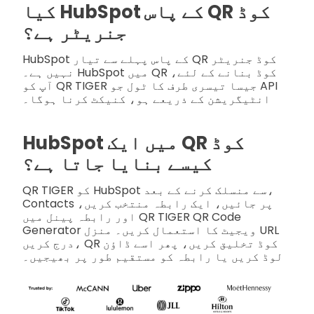
کیا HubSpot کے پاس QR کوڈ
جنریٹر ہے؟
HubSpot کے پاس پہلے سے تیار QR کوڈ جنریٹر
نہیں ہے۔ HubSpot میں QR کوڈ بنانے کے لئے،
آپ کو QR TIGER جیسا تیسری طرف کا ٹول جو API
انٹیگریشن کے ذریعے ہو، کنیکٹ کرنا ہوگا۔
HubSpot میں ایک QR کوڈ
کیسے بنایا جاتا ہے؟
QR TIGER کو HubSpot سے منسلک کرنے کے بعد،
Contacts پر جائیں، ایک رابطہ منتخب کریں،
اور رابطہ پینل میں QR TIGER QR Code
Generator ویجیٹ کا استعمال کریں۔ منزل URL
درج کریں، QR کوڈ تخلیق کریں، پھر اسے ڈاؤن
لوڈ کریں یا رابطہ کو مستقیم طور پر بھیجیں۔