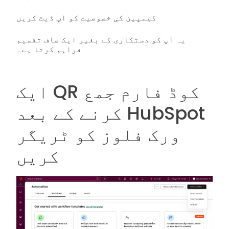
کیمپین کی خصوصیت کو اپ ڈیٹ کریں
یہ آپ کو دستکاری کے بغیر ایک صاف تقسیم
فراہم کرتا ہے۔
ایک QR کوڈ فارم جمع
کرنے کے بعد HubSpot
ورک فلوز کو ٹریگر
کریں