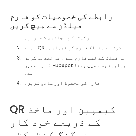
رابطے کی خصوصیات کو فارم
فیلڈز سے میچ کریں
مارکیٹنگ پر جائیں > فارمز۔
آپنے QR کوڈ سے منسلک فارم کو کھولیں۔
ہر فیلڈ کے لیے فارم میں، یہ تصدیق کریں
کہ یہ صحیح HubSpot پراپرٹی سے میپ ہوتا
ہے۔
فارم کو محفوظ اور شائع کریں۔
QR کیمپین اور ماخذ
کے ذریعے خود کار
ٹیگنگ کنٹیکٹس