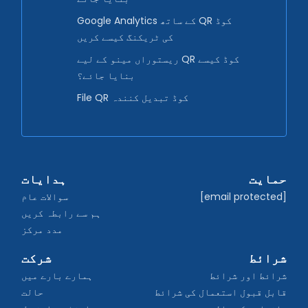
Google Analytics کے ساتھ QR کوڈ
کی ٹریکنگ کیسے کریں
ریستوراں مینو کے لیے QR کوڈ کیسے
بنایا جائے؟
File QR کوڈ تبدیل کنندہ
حمایت
ہدایات
[email protected]
سوالات عام
ہم سے رابطہ کریں
مدد مرکز
شرائط
شرکت
شرائط اور شرائط
ہمارے بارے میں
قابل قبول استعمال کی شرائط
حالت