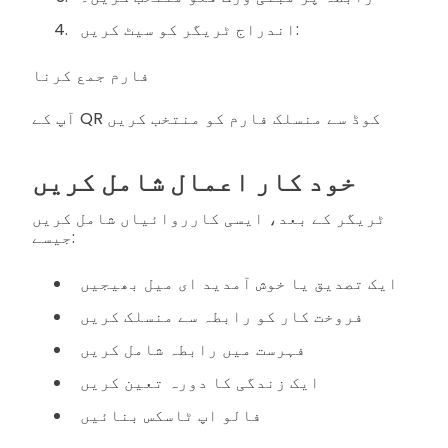
اندراج ٹریگر کو سیٹ کریں:
فارم جمع کرنا
آپ کے QR کوڈ سے منسلک فارم کو منتخب کریں
خود کار اعمال شامل کریں
ٹریگر کے بعد، ایسی کارروائیاں شامل کریں
جیسے:
ایک تصدیق یا خوش آمدید ای میل بھیجیں
فروخت کار کو رابطہ سے منسلک کریں
فہرست میں رابطہ شامل کریں
ایک زندگی کا دورہ تعین کریں
فالو اپ ٹاسکس بنائیں