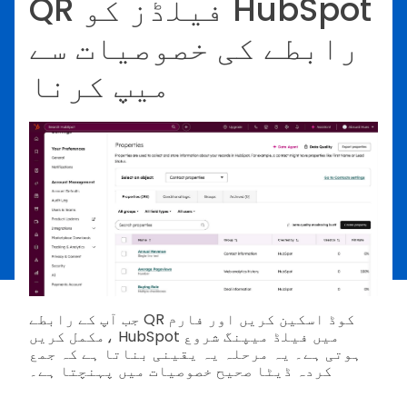
QR فیلڈز کو HubSpot
رابطے کی خصوصیات سے
میپ کرنا
جب آپ کے رابطے QR کوڈ اسکین کریں اور فارم
مکمل کریں، HubSpot میں فیلڈ میپنگ شروع
ہوتی ہے۔ یہ مرحلہ یہ یقینی بناتا ہے کہ جمع
کردہ ڈیٹا صحیح خصوصیات میں پہنچتا ہے۔