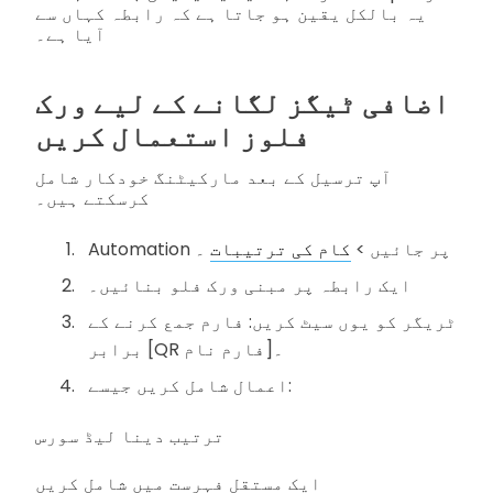
یہ بالکل یقین ہو جاتا ہے کہ رابطہ کہاں سے
آیا ہے۔
اضافی ٹیگز لگانے کے لیے ورک
فلوز استعمال کریں
آپ ترسیل کے بعد مارکیٹنگ خودکار شامل
کرسکتے ہیں۔
Automation پر جائیں >
کام کی ترتیبات
۔
ایک رابطہ پر مبنی ورک فلو بنائیں۔
ٹریگر کو یوں سیٹ کریں: فارم جمع کرنے کے
برابر [QR فارم نام]۔
اعمال شامل کریں جیسے:
ترتیب دینا لیڈ سورس
ایک مستقل فہرست میں شامل کریں