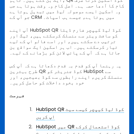
ایک بن گئے ہیں۔ تاہم، QR کوڈ اسکین کرنا صرف
کام کا آدھا حصہ ہے۔ اصل کام وہ وقت ہوتا ہے جب
وہ اسکین ایسے موصولہ لیڈ میں تبدیل ہوتا ہے
جو آپ کے CRM میں ہوتا ہے، جیسے ہب اسپاٹ۔
آپ اپنے HubSpot QR کوڈ لیڈ کیپچر فارم ڈیٹا
کو سافٹ ویئر سے منسلک کرسکتے ہیں، ٹیگ اور
ترتیب دے سکتے ہیں، اور اسے فالو اپ کے لیے
تیار کرسکتے ہیں۔ اب ہر اسکین ایک مواقع بن
جاتا ہے کہ آپ کے پائپ لائن کو بڑھانے کے لیے۔
یہ رہنما آپ کو قدم بہ قدم دکھاتا ہے کہ آپ کس
طرح بہترین QR کوڈ جنریٹر کو HubSpot سے
منسلک کریں، اپنے رابطوں سے کوڈ بھیجیں، اور
خود بخود داخلات کو حاصل کریں۔
فہرست
HubSpot QR کوڈ لیڈ کیپچر کیسے سیٹ
اپ کریں
HubSpot میں QR کوڈ استعمال کرکے