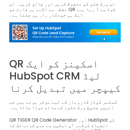
اس ورک فلو کو محفوظ کریں اور چالو کریں۔ اس
نقطہ سے آگے، ہر فارم جو QR کوڈ سے آ رہا ہے،
ایک ہی خودکار راہ پر چلتا ہے۔
QR اسکینز کو ایک
HubSpot CRM لیڈ
کیپچر میں تبدیل کرنا
کسٹمر کوڈز کاروبار کے لیے موثر ہوتے ہیں جب
انہیں صحیح ورک فلوز کے ساتھ جوڑا جاتا ہے۔
QR TIGER QR Code Generator اور HubSpot کو
انضمام کرکے، آپ اسکین سے جمع کرنے تک کا