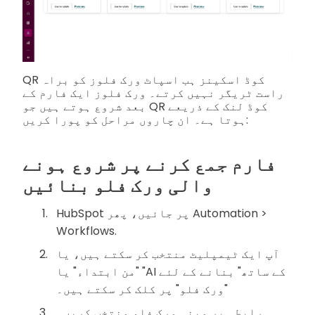
QR کوڈ اسکینز ہب اسپاٹ ورک فلوز کو براہ
راست ٹریگر نہیں کرتے۔ ورک فلوز ایک فارم کے
بعد شروع ہوتے ہیں جو QR کوڈ لنک کے ذریعے
ہوتا ہے۔ ان چاروں مراحل کو پورا کریں:
فارم جمع کرنے پر شروع ہونے
والی ورک فلو بنائیں
HubSpot پر جائیں، پھر Automation >
Workflows.
آپ ایک ٹیمپلیٹ منتخب کر سکتے ہیں، یا
"من ابتداء" یا "AI کے ساتھ" بنانے کے لئے
"ورک فلو" پر کلک کر سکتے ہیں۔
رابطہ پر مبنی ورک فلو منتخب کریں۔