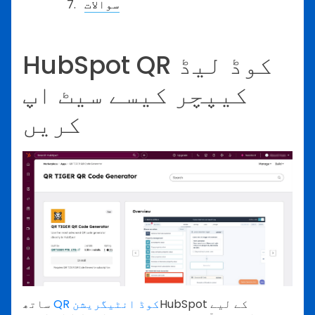
سوالات
HubSpot QR کوڈ لیڈ
کیپچر کیسے سیٹ اپ
کریں
HubSpot کے لیے
QR کوڈ انٹیگریشن
ساتھ