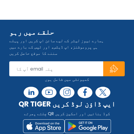
حلقے میں رہو
ہمارے نیوز لیٹر کے لیے سائن اپ کریں اور پہلے
ہی پروموشنز، اپ ڈیٹس، اور ٹپس کے بارے میں
سننے کا موقع حاصل کریں
کمیونٹی میں شامل ہوں
QR TIGER ایپ ڈاؤن لوڈ کریں
چلتے پھرتے QR کوڈ بنائیں اور اسکین کریں