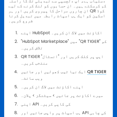
دستیاب ہے، آپ دلچسپی سے تبدیلی تک کا راستہ
کم کرسکتے ہیں۔
ان حسابوں کو لنک کرنے کے لیے
ان چاروں مراحل کا پیروی کریں اور ہر QR کوڈ
اسکین کو ایک ہب اسپاٹ رابطہ میں تبدیل کرنا
شروع کریں۔
اپنے HubSpot اکاؤنٹ میں لاگ ان کریں۔
"HubSpot Marketplace" میں "QR TIGER" کو
تلاش کریں۔
QR TIGER ایپ پر کلک کریں اور "انسٹال"
منتخب کریں۔
QR TIGER
ایک نیا ٹیب کھولیں اور جائیں
ویب سائٹ۔
اپنے اکاؤنٹ میں لاگ ان کریں۔
میرے اکاؤنٹ پر جائیں > سیٹنگز > پلان۔
اپنی API کی کاپی کریں۔
ہب اسپاٹ پر واپس جائیں اور API کی چابی