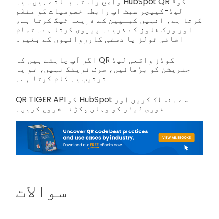
واضح راستہ بناتے ہیں۔ یہ HubSpot QR کوڈ
لیڈ-کیپچر سیٹ اپ رابطہ خصوصیات کو منظم
کرتا ہے، انہیں کیمپین کے ذریعہ ٹیگ کرتا ہے،
اور ورک فلوز کے ذریعہ پیروی کرتا ہے۔ تمام
اضافی ٹولز یا دستی کارروائیوں کے بغیر۔
اگر آپ چاہتے ہیں کہ QR کوڈز واقعی لیڈ
جنریشن کو بڑھائیں، صرف ٹریفک نہیں، تو یہ
ترتیب یہ کام کرتا ہے۔
QR TIGER API کو HubSpot سے منسلک کریں اور
فوری لیڈز کو وہاں پکڑنا شروع کریں۔
سوالات