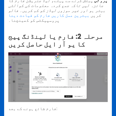
پرو ٹپ
پبلش کرنے سے پہلے، لیڈ جنریشن فارم کا
جائزہ لیں تاکہ جمع کردہ معلومات کی کوالٹی
بہتر ہو اور غیر موزوں لیڈز کو کم کریں۔ فالو
کریں
بہترین عمل کاریں فارم کو قیادت دینا
پروسپیکٹس کو کھینچنا۔
مرحلہ 2: فارم یا لینڈنگ پیج
کا یو آر ایل حاصل کریں
فارم شائع ہونے کے بعد: