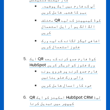
آپ کے فارم میں ایک پوشیدہ
مہم کا شعبہ شامل کریں
مختلف QR کوڈ کیمپینز کے لیے
الگ الگ یو آر ایل استعمال
کریں
اضافی ٹیگز لگانے کے لیے ورک
فلوز استعمال کریں
ایک QR کوڈ فارم جمع کرنے کے بعد
HubSpot ورک فلوز کو ٹریگر کریں
فارم جمع کرنے پر شروع ہونے
والی ورک فلو بنائیں
خود کار اعمال شامل کریں
QR اسکینز کو ایک HubSpot CRM لیڈ
کیپچر میں تبدیل کرنا