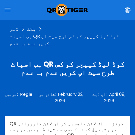
بلاگ
گھر
ہب اسپاٹ QR کوڈ لیڈ کیپچر کو کس طرح سیٹ اپ
کریں قدم بہ قدم
ہب اسپاٹ QR کوڈ لیڈ کیپچر کو کس
طرح سیٹ اپ کریں قدم بہ قدم
April 08,
:
اپ ڈیٹ
February 22,
:
شائع ہوا
Regie
:
توہین
2026
2026
QR کوڈز اب آف لائن دلچسپی کو آن لائن کارروائی
میں تبدیل کرنے کے سب سے تیز طریقوں میں سے