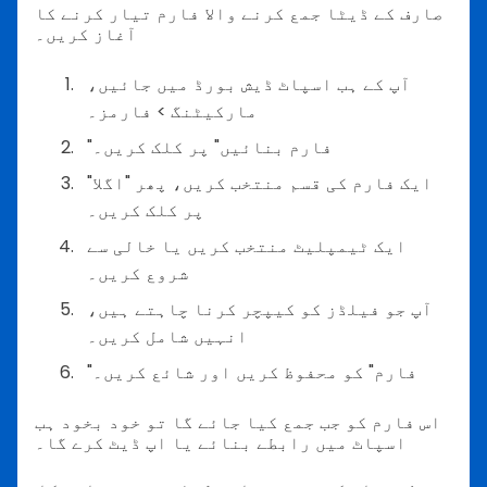
صارف کے ڈیٹا جمع کرنے والا فارم تیار کرنے کا
آغاز کریں۔
آپ کے ہب اسپاٹ ڈیش بورڈ میں جائیں،
مارکیٹنگ > فارمز۔
"فارم بنائیں" پر کلک کریں۔
ایک فارم کی قسم منتخب کریں، پھر "اگلا"
پر کلک کریں۔
ایک ٹیمپلیٹ منتخب کریں یا خالی سے
شروع کریں۔
آپ جو فیلڈز کو کیپچر کرنا چاہتے ہیں،
انہیں شامل کریں۔
"فارم" کو محفوظ کریں اور شائع کریں۔
اس فارم کو جب جمع کیا جائے گا تو خود بخود ہب
اسپاٹ میں رابطے بنائے یا اپ ڈیٹ کرے گا۔