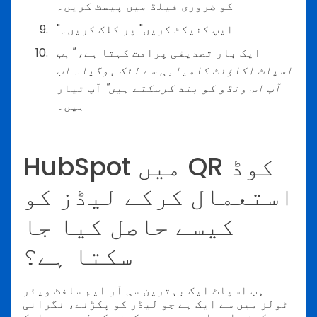
کو ضروری فیلڈ میں پیسٹ کریں۔
"ایپ کنیکٹ کریں" پر کلک کریں۔
ایک بار تصدیقی پرامت کہتا ہے،
"ہب
اسپاٹ اکاؤنٹ کامیابی سے لنک ہوگیا۔ اب
آپ اس ونڈو کو بند کرسکتے ہیں"
آپ تیار
ہیں۔
HubSpot میں QR کوڈ
استعمال کرکے لیڈز کو
کیسے حاصل کیا جا
سکتا ہے؟
ہب اسپاٹ ایک بہترین سی آر ایم سافٹ ویئر
ٹولز میں سے ایک ہے جو لیڈز کو پکڑنے، نگرانی