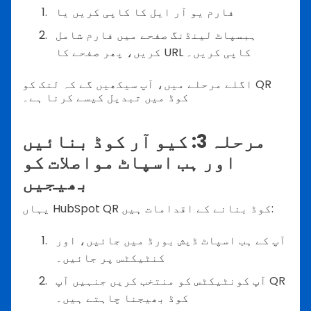
فارم یو آر ایل کا کاپی کریں یا
ہبسپاٹ لینڈنگ صفحے میں فارم شامل
کریں، پھر صفحے کا URL کاپی کریں۔
اگلے مرحلے میں، آپ سیکھیں گے کہ لنک کو QR
کوڈ میں تبدیل کیسے کرنا ہے۔
مرحلہ 3: کیو آر کوڈ بنائیں
اور ہب اسپاٹ مواصلات کو
بھیجیں
یہاں HubSpot QR کوڈ بنانے کے اقدامات ہیں:
آپ کے ہب اسپاٹ ڈیش بورڈ میں جائیں، اور
کنٹیکٹس پر جائیں۔
آپ کونٹیکٹس کو منتخب کریں جنہیں آپ QR
کوڈ بھیجنا چاہتے ہیں۔