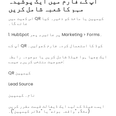
آپ کے فارم میں ایک پوشیدہ
مہم کا شعبہ شامل کریں
اس کھیت میں QR کیمپین یا ماخذ کو ذخیرہ کیا
جائے گا۔
1. HubSpot پر جائیں، پھر Marketing > Forms۔
آپ کے QR کوڈ کا استعمال کردہ فارم کھولیں۔
ایک چھپا ہوا فیلڈ شامل کریں یا موجودہ رابطہ
خصوصیت منتخب کریں، جیسے:
QR کیمپین
Lead Source
نام۔ کیمپین
ایسے فیلڈ کے لیے ایک ڈیفالٹ قیمت مقرر کریں
(مثلاً، "واقعہ بوتھ" یا "فلائر کیمپین")۔