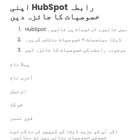
اپنی HubSpot رابطہ
خصوصیات کا جائزہ دیں
HubSpot میں جائیں، ترتیبات پر جائیں۔
ڈیٹا مینجمنٹ > خصوصیات منتخب کریں۔
موجودہ رابطے کی خصوصیات کا جائزہ لیں
پہلا نام
آخری نام
ای میل
شرکت
فون نمبر
اگر آپ کو مزید ڈیٹا کو کیپچر کرنے کے لیے
خصوصی خصوصیات بنانی ہیں تو بنائیں۔