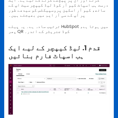
کرنے اور ان پر پیچھے کرنے کے لیے ہے۔ ایک
درست ہب اسپاٹ کیو آر کوڈ لیڈ کیپچر سیٹ اپ کے
ساتھ، کیو آر اسکین پروسپیکٹس کو سیدھے طور
پر آپ کے سی آر ایم میں بھیجتے ہیں۔
ترتیب سادہ ہے۔ یہ پہلے HubSpot میں ہوتا ہے،
پھر QR کوڈ جنریٹر کے اندر۔
قدم 1. لیڈ کیپچر کے لیے ایک
ہب اسپاٹ فارم بنائیں