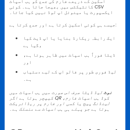
اسکین کے ذریعے فارم کی جمع کو ہب اسپاٹ
کانٹیکٹس میں بھیجا جاتا ہے۔ کوئی CSV
ایکسپورٹ یا مینوئل اپ لوڈ نہیں کیا جاتا۔
جیسے ہی کوئی اسکین کرتا ہے اور جمع کرتا ہے:
ایک رابطہ ریکارڈ بنایا یا اپ ڈیٹ کیا
گیا ہے،
ڈیٹا فوراً ہب اسپاٹ میں ظاہر ہوتا ہے،
اور
لیڈ فوری طور پر فالو اپ کے لیے دستیاب
ہے۔
نوٹ
لیڈ ڈیٹا صرف اس صورت میں ہب اسپاٹ میں
کیپچر ہوتا ہے اگر QR کوڈ ہب اسپاٹ فارم،
لینڈنگ پیج یا کسی اور فارم پر ریڈائریکٹ
ہوتا ہے جو پہلے ہی ہب اسپاٹ سے منسلک ہے۔