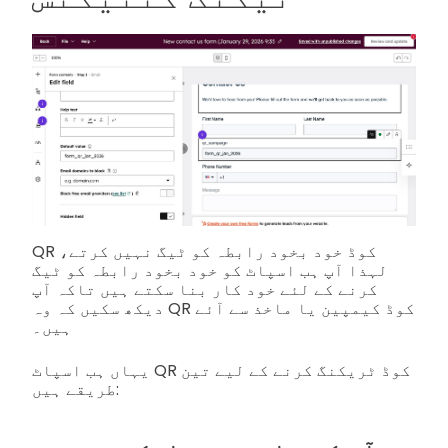
QR کوڈ خود بخود رابطہ کو ٹیگ نہیں کرتے،
لہذا آپ ہب اسپاٹ کو خود بخود رابطہ کو ٹیگ
کرنے کے لئے خود کار بنا سکتے ہیں تاکہ آپ
دیکھ سکیں کہ وہ QR کوڈ کیمپین یا ماخذ سے آئے
ہیں۔
یہاں ہب اسپاٹ QR کوڈ ٹریکنگ کرنے کے لیے تین
طریقے ہیں: