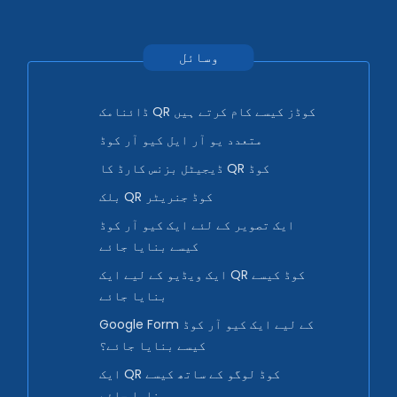
وسائل
ڈائنامک QR کوڈز کیسے کام کرتے ہیں
متعدد یو آر ایل کیو آر کوڈ
ڈیجیٹل بزنس کارڈ کا QR کوڈ
بلک QR کوڈ جنریٹر
ایک تصویر کے لئے ایک کیو آر کوڈ
کیسے بنایا جائے
ایک ویڈیو کے لیے ایک QR کوڈ کیسے
بنایا جائے
Google Form کے لیے ایک کیو آر کوڈ
کیسے بنایا جائے؟
ایک QR کوڈ لوگو کے ساتھ کیسے
بنایا جائے