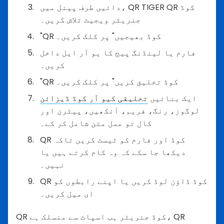
دائیں طرف پینل میں، QR TIGER QR کوڈ
جنریٹر ویجیٹ تلاش کریں۔
"QR کوڈ بھیجیں" پر کلک کریں۔
فارم یا لینڈنگ پیج کا یو آر ایل داخل
کریں۔
"QR کوڈ تخلیق کریں" پر کلک کریں۔
ایک بنائیں
تخلیقی کیو آر کوڈ ڈیزائن
لوگوز، رنگ، فریم، آنکھیں، پیٹرن اور
کال تو عمل متن شامل کر کے۔
QR کوڈ اور فارم کو ٹیسٹ کریں تاکہ
دیکھا جا سکے کہ وہ کام کرتے ہیں یا
نہیں۔
QR کوڈ ڈاؤن لوڈ کریں یا اپنے رابطوں کو
ای میل کریں۔
QR کوڈ جنریٹر ہب اسپاٹ سے منسلک ہے، QR