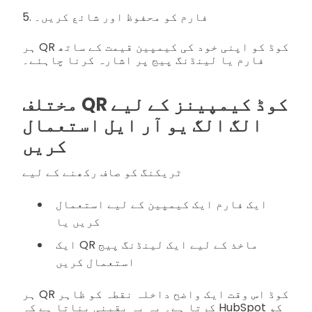
5. فارم کو محفوظ اور شائع کریں۔
ہر QR کوڈ کو اپنی خود کی کیمپین قیمت کے ساتھ
فارم یا لینڈنگ پیج پر اشارہ کرنا چاہئے۔
مختلف QR کوڈ کیمپینز کے لیے
الگ الگ یو آر ایل استعمال
کریں
ٹریکنگ کو صاف رکھنے کے لیے
ایک فارم ایک کیمپین کے لیے استعمال
کریں یا
ایک QR ماخذ کے لیے ایک لینڈنگ پیج
استعمال کریں
ہر QR کوڈ اس وقت ایک واضح داخلہ نقطہ کو ظاہر
کرتا ہے۔ یہ یہ یقینی بناتا ہے کہ HubSpot کو