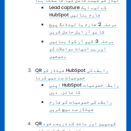
لیڈز کو کیسے حاصل کیا جا سکتا ہے؟
Lead capture کے لیے ایک
HubSpot فارم بنائیں
مرحلہ 2: فارم یا لینڈنگ پیج
کا یو آر ایل حاصل کریں
مرحلہ 3: کیو آر کوڈ بنائیں
اور ہب اسپاٹ مواصلات کو
بھیجیں
QR فیلڈز کو HubSpot رابطے کی
خصوصیات سے میپ کرنا
اپنی HubSpot رابطہ خصوصیات
کا جائزہ دیں
رابطے کی خصوصیات کو فارم
فیلڈز سے میچ کریں
QR کیمپین اور ماخذ کے ذریعے خود
کار ٹیگنگ کنٹیکٹس