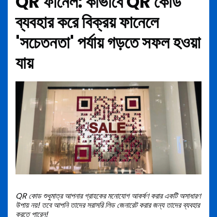
QR ফানেল: কীভাবে QR কোড
ব্যবহার করে বিক্রয় ফানেলে
'সচেতনতা' পর্যায় গড়তে সফল হওয়া
যায়
QR কোড শুধুমাত্র আপনার গ্রাহকের মনোযোগ আকর্ষণ করার একটি অসাধারণ
উপায় নয়! তবে আপনি তাদের সরাসরি লিড জেনারেট করার জন্য তাদের ব্যবহার
করতে পারেন!