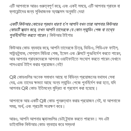
এটি আপনাকে আরও গুরুত্বপূর্ণ করে, এবং একই সময়ে, এটি আপনার গ্রাহক বা
ক্লায়েন্টদের জন্য সুবিধাজনক অ্যাক্সেস অনুমতি দেয়!
একটি কিউআর কোডের প্রধান ধারণা হ'ল আপনি যখন তারা আপনার কিউআর
কোডটি স্ক্যান করে, তখন আপনি তাদেরকে যে কোন ল্যান্ডিং পেজ বা তথ্যে
পুনর্নির্দেশিত করতে পারেন।
কিউআর টাইগার
কিউআর কোড ব্যবহার করে, আপনি তাদেরকে চিত্র, ভিডিও, পিডিএফ ফাইল,
সাউন্ডট্র্যাক, সোশ্যাল মিডিয়া পেজ, ইমেল এবং টেক্সটে পুনঃনির্দেশ করতে পারেন,
আর আপনার গ্রাহকদেরকে আপনার ওয়াইফাইতে সংযোগ করতে পারেন যেখানে
পাসওয়ার্ড টাইপ করার প্রয়োজন নেই!
QR কোডগুলির অনেক সমাধান আছে যা বিভিন্ন প্রয়োজনের যথাযথ সেবা
দেয়, এবং তাদের ক্ষমতা আছে অন্য ল্যান্ডিং পেজে পুনর্নির্দেশ করা হতে, যদি
আপনার QR কোড ইতিমধ্যে মুদ্রিত বা প্রযোগ করা হয়েছে।
আপনাকে আর একটি QR কোড পুনরুত্থান করার প্রয়োজন নেই, যা আপনাকে
সময়, অর্থ, এবং প্রচেষ্টা সংরক্ষণ করে।
আরও, আপনি আপনার স্ক্যানগুলির ডেটা ট্র্যাক করতে পারবেন। সব এটা
ডাইনামিক কিউআর কোড ব্যবহার করে সম্ভব!