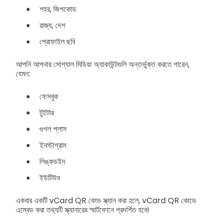
শহর, জিপকোড
রাজ্য, দেশ
প্রোফাইল ছবি
আপনি আপনার সোশ্যাল মিডিয়া অ্যাকাউন্টগুলি অন্তর্ভুক্ত করতে পারেন,
যেমন:
ফেসবুক
টুইটার
গুগল প্লাস
ইনস্টাগ্রাম
লিঙ্কডইন
ইউটিউব
একবার একটি vCard QR কোড স্ক্যান করা হলে, vCard QR কোডে
এম্বেড করা তথ্যটি স্ক্যানারের স্মার্টফোনে প্রদর্শিত হবে!