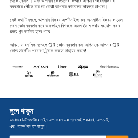
থেকে ক্রেতা। এবং আপনার ক্রেতাদের কিভাবে আপনার ওয়েবসাইট বা
ব্যবসায়ে পৌঁছে যায় তা বোঝা আপনার ফানেলের সাফল্য মাপতে।
সেই কথাটি বললে, আপনার বিক্রয় অপটিমাইজ করা অনলাইন বিক্রয় ফানেল
জেনারেটর ব্যবহার করে অফলাইন বিশ্বকে অনলাইন মাত্রায় সংযোগ করার
জন্য খুব কার্যকর হতে পারে।
আরও, ডায়নামিক মডেলে QR কোড ব্যবহার করা আপনাকে আপনার QR
কোড মার্কেটিং প্রচারণা ট্র্যাক করতে সাহায্য করবে!
লুপে থাকুন
আমাদের নিউজলেটারে সাইন আপ করুন এবং প্রথমেই প্রচারণা, আপডেট,
এবং পরামর্শ সম্পর্কে জানুন।