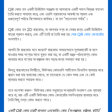
QR কোড হল একটি ডিজিটাল সরঞ্জাম যা আপনাকে একটি সফল বিক্রয় ফানেল
তৈরি করতে সাহায্য করে, এবং এগুলি গ্রাহকদের আকর্ষণের প্রথম এবং
গুরুত্বপূর্ণ পর্যায়ে বিশেষভাবে কার্যকর। যা হল "সচেতনতা পর্যায়"।
QR কোড হল 2D বারকোড, যা আপনার পণ্য বা সেবার জন্য একটি ডিজিটাল
মাত্রা প্রদান করবে, এবং এটি তৈরি বা তৈরি করা হয়
সেরা QR কোড জেনারেটর
অনলাইন।
আপনি কি বারকোড মনে করেন? বারকোড সাধারণভাবে সুপারমার্কেট বা মলে
যাওয়ার সময় পণ্যের সাথে যুক্ত করা হয়, যা একটি যন্ত্র-পঠনযোগ্য কোড
ব্যবহার করে পণ্যের সংখ্যাত্মক মান পড়ার জন্য সনাক্ত করা হয়।
কিন্তু বারকোডের বিপরীতে, কিউআর কোডগুলি স্মার্টফোন ডিভাইস ব্যবহার করে
স্ক্যান করা যায় ক্যামেরা মোডে, যা তাদেরকে যে কোন সময় এবং যে কেউ
ব্যবহার করতে সহায়ক করে।
তবে অপেক্ষা করুন- কিউআর কোড শুধুমাত্র সংখ্যাগুলি সংরক্ষণ এবং ব্যাখ্যা
করে না, বরং এটি একটি কিউআর কোড জেনারেটর সফটওয়্যার ব্যবহার করে
তৈরি কিছু তথ্য কোড করতে পারে।
একটি QR কোড চারটি মানকৃত এনকোডিং মোড (সংখ্যাত্মক, বর্ণাত্মক, বাইট/