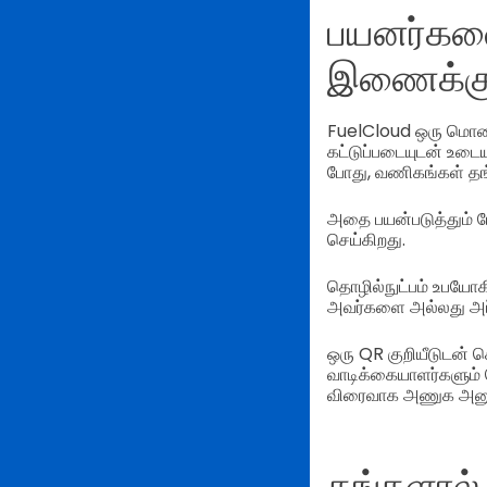
பயனர்களை
இணைக்கு
FuelCloud ஒரு மொபை
கட்டுப்படையுடன் உடை
போது, வணிகங்கள் தங்
அதை பயன்படுத்தும் 
செய்கிறது.
தொழில்நுட்பம் உபயோக
அவர்களை அல்லது அப் ஸ
ஒரு QR குறியீடுடன்
வாடிக்கையாளர்களும் 
விரைவாக அணுக அனு
தங்களால் 