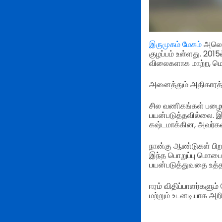
இருமுகம் மேகம்
அலெக்
குழப்பம் உள்ளது. 201
விலைகளாக மாற்ற, மென்
அனைத்தும் அதிகாரத்
சில வணிகங்கள் பழைய 
பயன்படுத்தவில்லை. 
கஷ்டமாக்கின, அவர்க
நான்கு ஆண்டுகள் பிறக
இந்த பொறுப்பு மொபைல
பயன்படுத்துவதை உத்த
ஈரம் விதிப்பாளர்களும் 
மற்றும் உடனடியாக அற