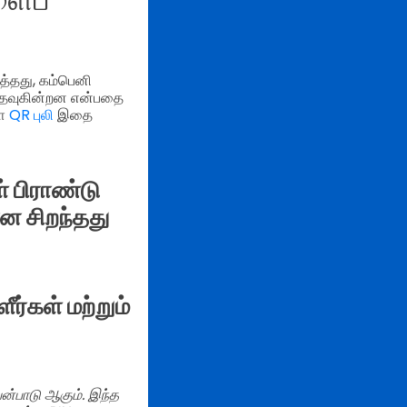
ைத்தது, கம்பெனி
் உதவுகின்றன என்பதை
்ள
QR புலி
இதை
் பிராண்டு
ன சிறந்தது
ீர்கள் மற்றும்
ன்பாடு ஆகும். இந்த