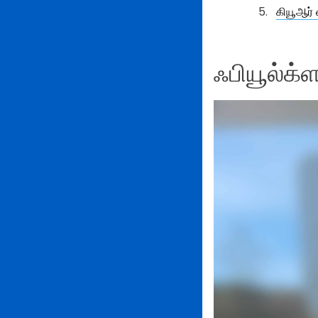
கியூஆர்
ஃபியூல்க்