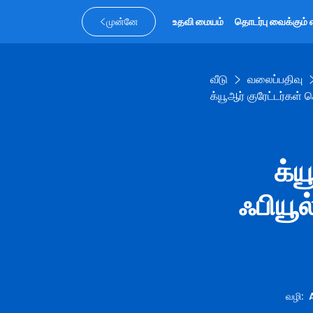
முன்னே
உதவி மையம்
தொடர்பு வைக்கும் 
வீடு
வலைப்பதிவு
க்யூஆர் குரேட்டர்கள் 
க்ய
ஃபியூல
வழி
: