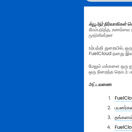
க்யூஆர் நிர்வாகிகள் 
மேம்படுத்த, உணர்வை உ
மூடுகின்றன
உற்பத்தி துறையில், ஒ
FuelCloud தனது இலக்
மேலும் மக்களை ஒரு ஐ
ஒரு நிறைந்த தொடர் பங
அட்டவணை
FuelClou
பயனர்கள
தங்களால்
FuelClou