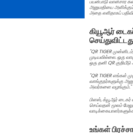
பயன்பாடு வான்சார கட
அனுமதியை அளிக்கும்.
அதை எளிதாகப் பதிவிறக
கியூஆர் டைகர்
செய்துவிட்டத
"QR TIGER முன்னிடம்,
முடியவில்லை. ஒரு வா
ஒரு தனி QR குறியீடு
"QR TIGER எங்கள் மு
வாங்குநர்களுக்கு அனு
அவர்களை வழங்கும்."
பிளஸ், க்யூஆர் டைகர் 
செய்வதன் மூலம் மேலும
வாடிக்கையாளர்களுக்க
உங்கள் பிரச்ச