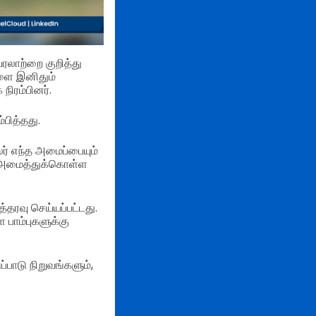
ரலாற்றை குறித்து
களை இனிதும்
ிரம்பினர்.
பித்தது.
் எந்த அமைப்பையும்
ை அமைத்துக்கொள்ள
தரவு செய்யப்பட்டது.
பாம்புகளுக்கு
ுப்பாடு நிறுவங்களும்,