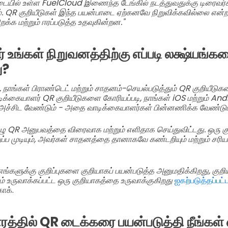
ையில் உள்ள FuelCloud இணைந்த டேங்கில் நடத்துவதுக்கு டிரைவர்க
 QR குறியீடுகள் இந்த பயன்பாடை ஏற்கனவே நிறுவிக்கவில்லை என்ற
்க மற்றும் ஈரப்படுத்த உதவுகின்றன."
 உங்கள் நிறுவனத்திற்கு எப்படி லக்ஷ்யங்கள
ு?
 நாங்கள் பிராண்டெட் மற்றும் சாதனம்-செயல்படுத்தும் QR குறியீடு
டிக்கையாளர் QR குறியீடுகளை கோரியப்படி, நாங்கள் iOS மற்றும் An
 அச்சிட வேண்டும் - அதை வாடிக்கையாளர்கள் பின்னணிக்க வேண்டும்
ழு QR அனுபவத்தை விரைவாக மற்றும் எளிதாக செய்துவிட்டது. ஒரு கு
ப்ப முடியும், அவர்கள் சாதனத்தை தானாகவே கண்டறியும் மற்றும் சர
எங்களுக்கு குறிப்புகளை குறியாகப் பயன்படுத்த அனுமதிக்கிறது, குறிய
் உருவாக்கப்பட்ட ஒரு குறியாகத்தை உருவாக்குகிறது
ஐகற்படுத்தப்பட
ாக்.
ாரத்தில் QR டைக்கரை பயன்படுத்தி நீங்கள் 