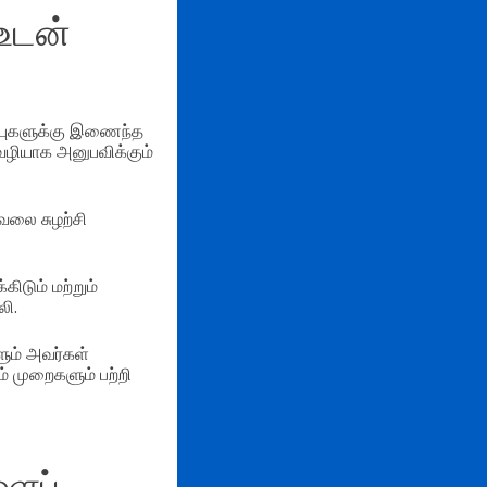
உடன்
்புகளுக்கு இணைந்த
வழியாக அனுபவிக்கும்
வலை சுழற்சி
டும் மற்றும்
லி.
ும் அவர்கள்
் முறைகளும் பற்றி
ளைப்