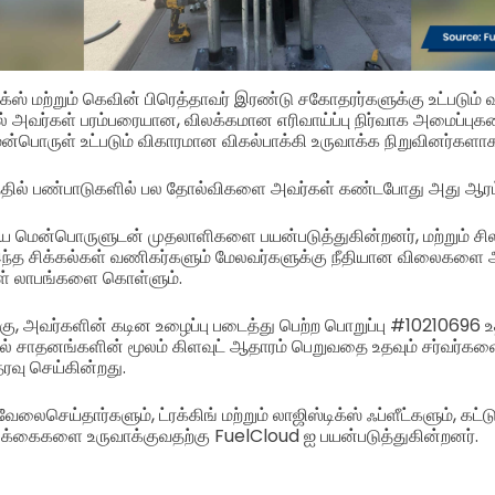
ஸ் மற்றும் கெவின் பிரெத்தாவர் இரண்டு சகோதரர்களுக்கு உட்படும் வ
5ல் அவர்கள் பரம்பரையான, விலக்கமான எரிவாய்ப்பு நிர்வாக அமைப்பு
பொருள் உட்படும் விகாரமான விகல்பாக்கி உருவாக்க நிறுவினர்களாக ந
தில் பண்பாடுகளில் பல தோல்விகளை அவர்கள் கண்டபோது அது ஆரம்
மென்பொருளுடன் முதலாளிகளை பயன்படுத்துகின்றனர், மற்றும் சிலர
இந்த சிக்கல்கள் வணிகர்களும் மேலவர்களுக்கு நீதியான விலைகள
ள் லாபங்களை கொள்ளும்.
ு, அவர்களின் கடின உழைப்பு படைத்து பெற்ற பொறுப்பு #10210696 உத்
் சாதனங்களின் மூலம் கிளவுட் ஆதாரம் பெறுவதை உதவும் சர்வர்களை 
ரவு செய்கின்றது.
வேலைசெய்தார்களும், ட்ரக்கிங் மற்றும் லாஜிஸ்டிக்ஸ் ஃப்ளீட்களும், கட்ட
ிக்கைகளை உருவாக்குவதற்கு FuelCloud ஐ பயன்படுத்துகின்றனர்.