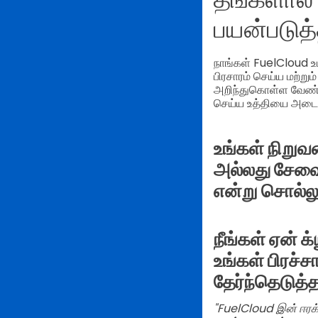
பயன்படுத
நாங்கள் FuelCloud உடன
பிரசாரம் செய்ய மற்ற
அறிந்துகொள்ள வேண்டு
செய்ய உத்தியை அட
உங்கள் நிறுவ
அல்லது சேவை
என்று சொல்லு
நீங்கள் ஏன் க
உங்கள் பிரச்
தேர்ந்தெடுத
"FuelCloud இன் ஈரக் 