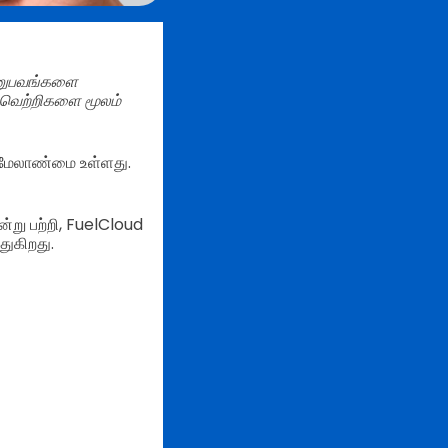
அனுபவங்களை
் வெற்றிகளை மூலம்
ி மேலாண்மை உள்ளது.
று பற்றி, FuelCloud
துகிறது.