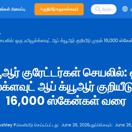
குறியீடு உருவாக்கவும்
த
எங்கள் அமைப்பு
செயலில்: ஒரு ஃபியூல்க்ளவுட் ஆப் க்யூஆர் குறியீடு முதல் 16,000 ஸ்க
ூஆர் குரேட்டர்கள் செயலில்:
்க்ளவுட் ஆப் க்யூஆர் குறியீட
16,000 ஸ்கேன்கள் வரை
Ashley P.
வெளியீடு செய்யப்பட்டது
:
June 26, 2026
புதுப்பிக்கவும்
:
June 26