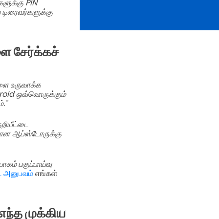
ளுக்கு PIN
 டிரைவர்களுக்கு
ை சேர்க்கச்
களை உருவாக்க
droid ஒவ்வொருக்கும்
."
றியீட்டை
ியான ஆப்ஸ்டோருக்கு
ாகம் பகுப்பாய்வு
்ட அனுபவம்
எங்கள்
எந்த முக்கிய