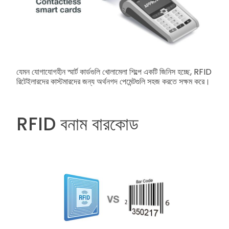
যেমন যোগাযোগহীন স্মার্ট কার্ডগুলি খোলামেলা শিল্পে একটি জিনিস হচ্ছে, RFID
রিটেইলারদের কাস্টমারদের জন্য অর্থনগদ পেমেন্টগুলি সহজ করতে সক্ষম করে।
RFID বনাম বারকোড