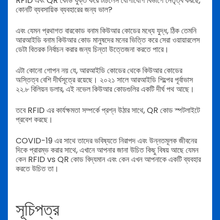
RFID এবং QR কোড যুক্ত করে টাচলেস যোগাযোগ বিভাগে নেতৃত্ব করছে,
কোনটি ব্যবসায়িক ব্যবহারের জন্য ভাল?
এবং যেমন প্রথাগত বারকোড বনাম কিউআর কোডের মধ্যে যুদ্ধ, ঠিক তেমনি
আরআইডি বনাম কিউআর কোড মানুষদের মনের ভিত্তি করে সেরা ওয়ায়ারলেস
ডেটা বিতরক নির্বাচন করার জন্য চিন্তা উত্তেজনা করতে পারে।
এটা কোনো গোপন নয় যে, আরআইডি কোডের থেকে কিউআর কোডের
অস্তিত্ব বেশি দীর্ঘসূত্রে রয়েছে। ২০২১ সালে আরআইডি শিল্পের পূর্বাভাস
২২.৮ বিলিয়ন ডলার, এই নভেল কিউআর কোডগুলির একটি দীর্ঘ পথ আছে।
তবে RFID এর কার্যক্ষমতা সম্পর্কে প্রশ্ন উঠার সাথে, QR কোড স্পটলাইটে
প্রবেশ করছে।
COVID-19 এর সাথে তাদের ভবিষ্যতে নিরাপদ এবং উন্নতমূলক জীবনের
দিকে প্রারম্ভ করার সাথে, এখানে আপনার জানা উচিত কিছু বিষয় আছে যেমন
কেন RFID vs QR কোড বিদ্যমান এবং কেন এখন আপনাকে একটি ব্যবহার
করতে উচিত তা।
সূচিপত্র