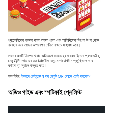
প্যান্ডেমিকের প্রভাব থাকা থাকায় খাদ্য এবং অতিথিসেবা শিল্পের উপর কোড
ব্যবহার করে তাদের অপারেশন চালিত রাখতে সাহায্য করে।
তাদের একটি নিরাপদ খাবার অভিজ্ঞতা সরবরাহের মাধ্যম হিসেবে প্রয়োজনীয়,
মেনু QR কোড এর মত ডিজিটাল মেনু যোগাযোগহীন প্রযুক্তিকে তার
যথাযোগ্য স্থানে উন্নত করে।
সম্পর্কিত:
কিভাবে রেস্টুরেন্ট বা বার মেনুটি QR কোডে তৈরি করবেন?
অডিও গাইড এবং স্পটিফাই প্লেলিস্ট