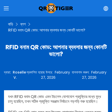
বাড়ি
ব্লগ
RFID বনাম QR কোড: আপনার ব্যবসার জন্য কোনটি ভালো?
RFID বনাম QR কোড: আপনার ব্যবসার জন্য কোনটি
ভালো?
দ্বারা
:
Roselle
প্রকাশিত হয়েছে উপরে
:
February
হালনাগাদ করুন
:
February
V.
27, 2026
27, 2026
যখন RFID বনাম QR কোড এমন টাচলেস যোগাযোগ প্রযুক্তির মধ্যে যুদ্ধ
চালু হয়েছিল, তখন সঠিক প্রযুক্তি সরঞ্জাম নির্বাচনে গড়গড়ি শুরু হয়েছিল।