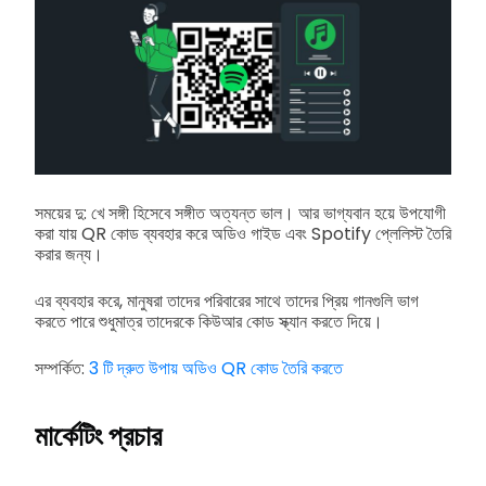
সময়ের দু: খে সঙ্গী হিসেবে সঙ্গীত অত্যন্ত ভাল। আর ভাগ্যবান হয়ে উপযোগী
করা যায় QR কোড ব্যবহার করে অডিও গাইড এবং Spotify প্লেলিস্ট তৈরি
করার জন্য।
এর ব্যবহার করে, মানুষরা তাদের পরিবারের সাথে তাদের প্রিয় গানগুলি ভাগ
করতে পারে শুধুমাত্র তাদেরকে কিউআর কোড স্ক্যান করতে দিয়ে।
সম্পর্কিত:
3 টি দ্রুত উপায় অডিও QR কোড তৈরি করতে
মার্কেটিং প্রচার