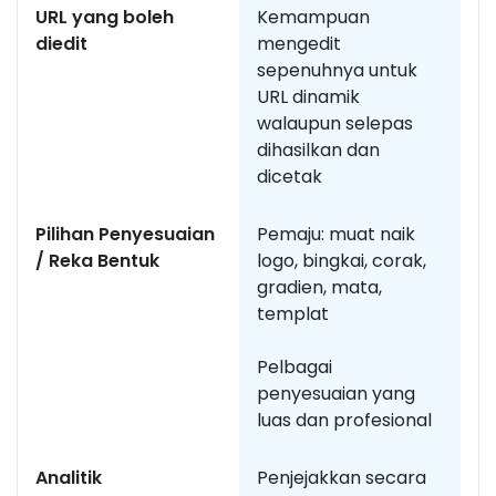
URL yang boleh
Kemampuan
K
diedit
mengedit
m
sepenuhnya untuk
m
URL dinamik
walaupun selepas
dihasilkan dan
dicetak
Pilihan Penyesuaian
Pemaju: muat naik
Se
/ Reka Bentuk
logo, bingkai, corak,
b
gradien, mata,
t
templat
Pelbagai
penyesuaian yang
luas dan profesional
Analitik
Penjejakkan secara
An