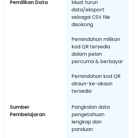
Pemilikan Data
Muat turun
Pi
data/eksport
b
sebagai CSV file
p
disokong
Pemindahan milikan
kod QR tersedia
dalam pelan
percuma & berbayar
Pemindahan kod QR
akaun-ke-akaun
tersedia
Sumber
Pangkalan data
S
Pembelajaran
pengetahuan
a
lengkap dan
s
panduan