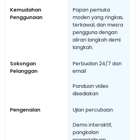
Kemudahan
Papan pemuka
U
Penggunaan
moden yang ringkas,
b
terkawal, dan mesra
m
pengguna dengan
ba
aliran langkah demi
l
langkah.
Sokongan
Perbualan 24/7 dan
T
Pelanggan
email
b
p
Panduan video
disediakan
Pengenalan
Ujian percubaan
Bi
a
Demo interaktif,
p
pangkalan
pengetahuan,