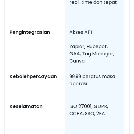
real-time dan tepat
as
b
p
Pengintegrasian
Akses API
In
bi
Zapier, HubSpot,
GA4, Tag Manager,
Canva
Kebolehpercayaan
99.99 peratus masa
K
operasi
b
p
Keselamatan
ISO 27001, GDPR,
T
CCPA, SSO, 2FA
y
k
p