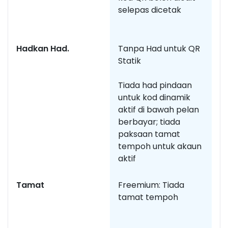
selepas dicetak
di
s
Hadkan Had.
Tanpa Had untuk QR
H
Statik
m
p
Tiada had pindaan
untuk kod dinamik
aktif di bawah pelan
berbayar; tiada
paksaan tamat
tempoh untuk akaun
aktif
Tamat
Freemium: Tiada
P
tamat tempoh
a
y