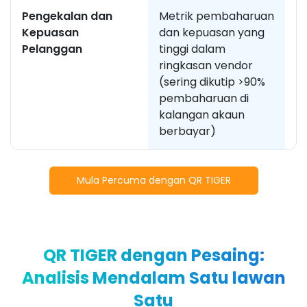
Pengekalan dan
Metrik pembaharuan
Pu
Kepuasan
dan kepuasan yang
m
Pelanggan
tinggi dalam
ve
ringkasan vendor
m
(sering dikutip >90%
p
pembaharuan di
2
kalangan akaun
berbayar)
Mula Percuma dengan QR TIGER
QR TIGER dengan Pesaing:
Analisis Mendalam Satu lawan
Satu