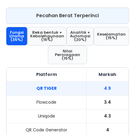
Pecahan Berat Terperinci
Fungsi
Reka bentuk +
Analitik +
Keselamatan
Utama
Kebolehgunaan
Automasi
(15%)
(35%)
(15%)
(20%)
Nilai
Perniagaan
(15%)
Platform
Markah
QR TIGER
4.9
Flowcode
3.4
Uniqode
4.3
QR Code Generator
4