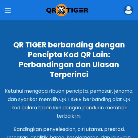
Produk
Pembangkit Kod QR Pukal
API Pencipta Kod QR
Pembangkit Kod QR untuk Enterprise
Kad Perniagaan Digital untuk Enterprise
QR TIGER berbanding dengan
ms
Pencipta Kod QR Lain:
Penyelesaian
Perbandingan dan Ulasan
Industri
Terperinci
Kod QR untuk Restoran
Kod QR untuk Pemasaran
Kod QR untuk eDagang
Ketahui mengapa ribuan pencipta, pemasar, jenama,
Kod QR untuk Pendidikan
dan syarikat memilih QR TIGER berbanding alat QR
Kod QR untuk Logistik
kod dalam talian lain dengan panduan membeli
Kod QR untuk Acara
terbaik ini.
Kod QR untuk Hartanah
Kod QR untuk Pengilangan
Bandingkan penyelesaian, ciri utama, prestasi,
Kod QR untuk Penjagaan Kesihatan
integrasi, analitik, harga, keselamatan, dan lain-lain