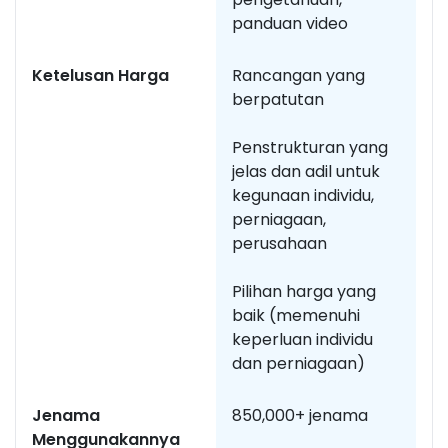
panduan video
Ketelusan Harga
Rancangan yang
B
berpatutan
l
pi
Penstrukturan yang
jelas dan adil untuk
kegunaan individu,
perniagaan,
perusahaan
Pilihan harga yang
baik (memenuhi
keperluan individu
dan perniagaan)
Jenama
850,000+ jenama
P
Menggunakannya
b