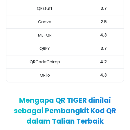
QRstuff
3.7
Canva
2.5
ME-QR
4.3
QRFY
3.7
QRCodeChimp
4.2
QR.io
4.3
Mengapa QR TIGER dinilai
sebagai Pembangkit Kod QR
dalam Talian Terbaik