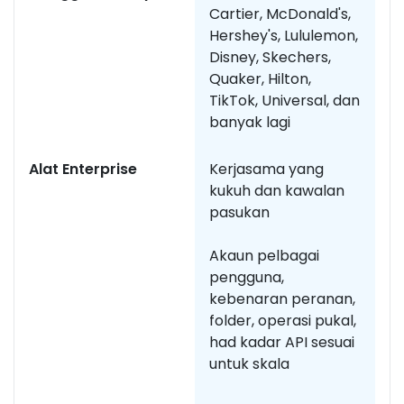
Cartier, McDonald's,
m
Hershey's, Lululemon,
sy
Disney, Skechers,
ti
Quaker, Hilton,
TikTok, Universal, dan
banyak lagi
Alat Enterprise
Kerjasama yang
Ci
kukuh dan kawalan
b
pasukan
s
Akaun pelbagai
pengguna,
kebenaran peranan,
folder, operasi pukal,
had kadar API sesuai
untuk skala