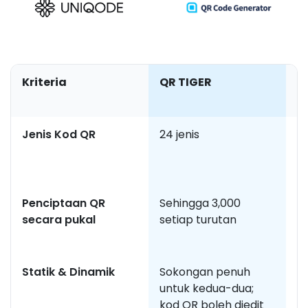
Kriteria
QR TIGER
P
L
Jenis Kod QR
24 jenis
Be
b
p
Penciptaan QR
Sehingga 3,000
B
secara pukal
setiap turutan
2,
k
Statik & Dinamik
Sokongan penuh
S
untuk kedua-dua;
m
kod QR boleh diedit
du