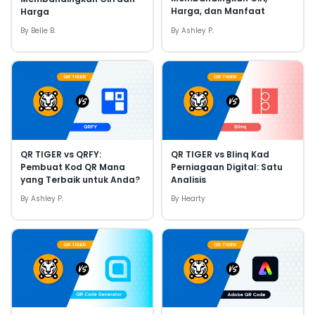
Harga, dan Manfaat
Harga
By
Belle B.
By
Ashley P.
QR TIGER vs QRFY:
QR TIGER vs Blinq Kad
Pembuat Kod QR Mana
Perniagaan Digital: Satu
yang Terbaik untuk Anda?
Analisis
By
Ashley P.
By
Hearty