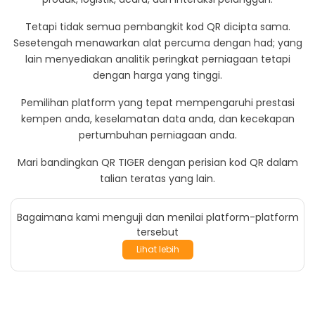
eBuku dan Webinar
Aplikasi dan Integrasi
Tetapi tidak semua pembangkit kod QR dicipta sama.
Video Tutorial dan Podcast
Sesetengah menawarkan alat percuma dengan had; yang
QR TIGER berbanding dengan Pencipta Kod QR La
lain menyediakan analitik peringkat perniagaan tetapi
dengan harga yang tinggi.
Pemilihan platform yang tepat mempengaruhi prestasi
kempen anda, keselamatan data anda, dan kecekapan
pertumbuhan perniagaan anda.
Mari bandingkan QR TIGER dengan perisian kod QR dalam
talian teratas yang lain.
Bagaimana kami menguji dan menilai platform-platform
tersebut
Lihat lebih