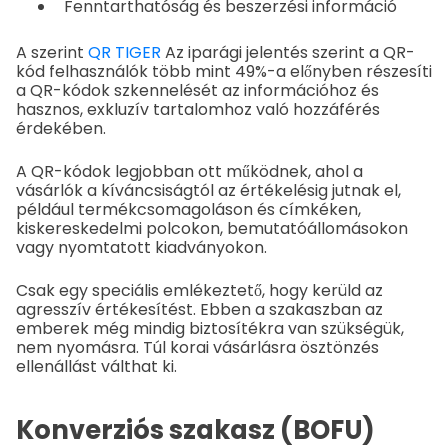
Fenntarthatóság és beszerzési információ
A szerint
QR TIGER
Az iparági jelentés szerint a QR-
kód felhasználók több mint 49%-a előnyben részesíti
a QR-kódok szkennelését az információhoz és
hasznos, exkluzív tartalomhoz való hozzáférés
érdekében.
A QR-kódok legjobban ott működnek, ahol a
vásárlók a kíváncsiságtól az értékelésig jutnak el,
például termékcsomagoláson és címkéken,
kiskereskedelmi polcokon, bemutatóállomásokon
vagy nyomtatott kiadványokon.
Csak egy speciális emlékeztető, hogy kerüld az
agresszív értékesítést. Ebben a szakaszban az
emberek még mindig biztosítékra van szükségük,
nem nyomásra. Túl korai vásárlásra ösztönzés
ellenállást válthat ki.
Konverziós szakasz (BOFU)