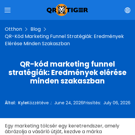
Otthon
Blog
QR-Kód Marketing Funnel Stratégiák: Eredmények
Elérése Minden Szakaszban
QR-kód marketing funnel
stratégiák: Eredmények elérése
minden szakaszban
Által
:
Kyle
Közzétéve .
:
June 24, 2026
Frissítés
:
July 06, 2026
Egy marketing tölcsér egy keretrendszer, amely
ábrázolja a vásárló útját, kezdve a márka