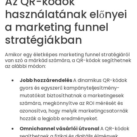
Az QR-kódok
használatának előnyei
a marketing funnel
stratégiákban
Amikor egy életképes marketing funnel stratégiáról
van szó a márkád számára, a QR-kódok segíthetnek
az alábbi módon:
Jobb hozzárendelés
A dinamikus QR-kódok
gyors és egyszerű kampányteljesítmény-
mutatókat biztosíthatnak a marketingesek
számára, megkönnyítve az ROI mérését és
azonosítva, hogy melyik marketingcsatornák
hozzák a legjobb eredményeket.
Omnichannel vásárlói útvonal
A QR-kódok
segíthetnek a fizikai és digitális élmények