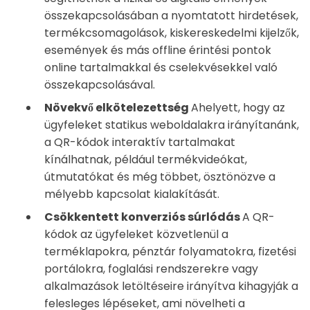
összekapcsolásában a nyomtatott hirdetések,
termékcsomagolások, kiskereskedelmi kijelzők,
események és más offline érintési pontok
online tartalmakkal és cselekvésekkel való
összekapcsolásával.
Növekvő elkötelezettség
Ahelyett, hogy az
ügyfeleket statikus weboldalakra irányítanánk,
a QR-kódok interaktív tartalmakat
kínálhatnak, például termékvideókat,
útmutatókat és még többet, ösztönözve a
mélyebb kapcsolat kialakítását.
Csökkentett konverziós súrlódás
A QR-
kódok az ügyfeleket közvetlenül a
terméklapokra, pénztár folyamatokra, fizetési
portálokra, foglalási rendszerekre vagy
alkalmazások letöltéseire irányítva kihagyják a
felesleges lépéseket, ami növelheti a