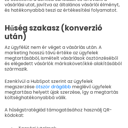
vásárlási utat, javítva az általános vásárlói élményt,
és hatékonyabbá teszi az értékesítési folyamatot.
Hűség szakasz (konverzió
után)
Az ügyfélút nem ér véget a vásárlás után. A
marketing hosszú távú értéke az ügyfelek
megtartásából, ismételt vásárlások ösztönzéséből
és elégedett vásárlók márkakövetőkké alakításából
származik.
Ezenkívül a HubSpot szerint az ügyfelek
megszerzése
ötször drágább
meglévő ügyfelek
megtartása helyett újak szerzése, így a megtartás
költséghatékonyabbá válik.
A hűségstratégiád támogatásához használj QR-
kódokat: