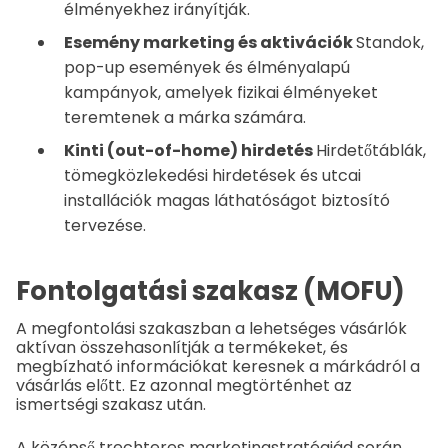
élményekhez irányítják.
Esemény marketing és aktivációk
Standok,
pop-up események és élményalapú
kampányok, amelyek fizikai élményeket
teremtenek a márka számára.
Kinti (out-of-home) hirdetés
Hirdetőtáblák,
tömegközlekedési hirdetések és utcai
installációk magas láthatóságot biztosító
tervezése.
Fontolgatási szakasz (MOFU)
A megfontolási szakaszban a lehetséges vásárlók
aktívan összehasonlítják a termékeket, és
megbízható információkat keresnek a márkádról a
vásárlás előtt. Ez azonnal megtörténhet az
ismertségi szakasz után.
A középső trechteres marketingstratégiád során