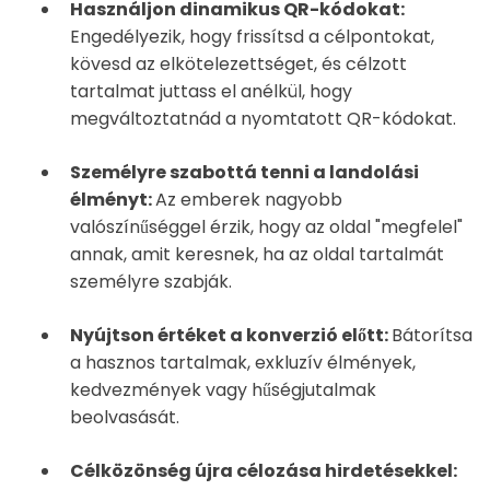
Használjon dinamikus QR-kódokat:
Engedélyezik, hogy frissítsd a célpontokat,
kövesd az elkötelezettséget, és célzott
tartalmat juttass el anélkül, hogy
megváltoztatnád a nyomtatott QR-kódokat.
Személyre szabottá tenni a landolási
élményt:
Az emberek nagyobb
valószínűséggel érzik, hogy az oldal "megfelel"
annak, amit keresnek, ha az oldal tartalmát
személyre szabják.
Nyújtson értéket a konverzió előtt:
Bátorítsa
a hasznos tartalmak, exkluzív élmények,
kedvezmények vagy hűségjutalmak
beolvasását.
Célközönség újra célozása hirdetésekkel: