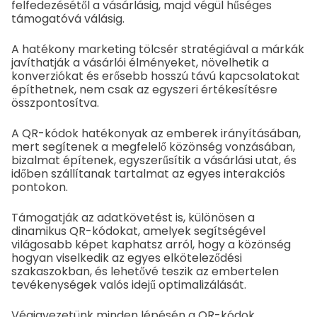
felfedezésétől a vásárlásig, majd végül hűséges
támogatóvá válásig.
A hatékony marketing tölcsér stratégiával a márkák
javíthatják a vásárlói élményeket, növelhetik a
konverziókat és erősebb hosszú távú kapcsolatokat
építhetnek, nem csak az egyszeri értékesítésre
összpontosítva.
A QR-kódok hatékonyak az emberek irányításában,
mert segítenek a megfelelő közönség vonzásában,
bizalmat építenek, egyszerűsítik a vásárlási utat, és
időben szállítanak tartalmat az egyes interakciós
pontokon.
Támogatják az adatkövetést is, különösen a
dinamikus QR-kódokat, amelyek segítségével
világosabb képet kaphatsz arról, hogy a közönség
hogyan viselkedik az egyes elköteleződési
szakaszokban, és lehetővé teszik az embertelen
tevékenységek valós idejű optimalizálását.
Végigvezetünk minden lépésén a QR-kódok