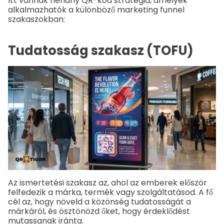
Itt vannak néhány QR-kód stratégia, amelyek
alkalmazhatók a különböző marketing funnel
szakaszokban:
Tudatosság szakasz (TOFU)
Az ismertetési szakasz az, ahol az emberek először
felfedezik a márka, termék vagy szolgáltatásod. A fő
cél az, hogy növeld a közönség tudatosságát a
márkáról, és ösztönözd őket, hogy érdeklődést
mutassanak iránta.