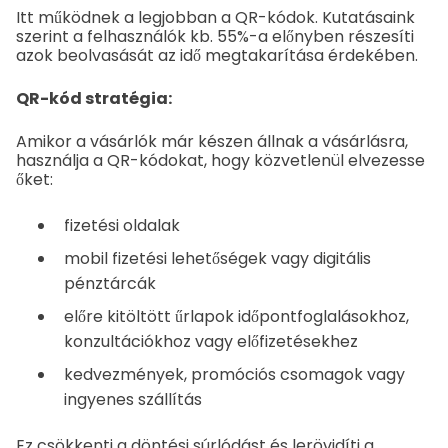
Itt működnek a legjobban a QR-kódok. Kutatásaink
szerint a felhasználók kb. 55%-a előnyben részesíti
azok beolvasását az idő megtakarítása érdekében.
QR-kód stratégia:
Amikor a vásárlók már készen állnak a vásárlásra,
használja a QR-kódokat, hogy közvetlenül elvezesse
őket:
fizetési oldalak
mobil fizetési lehetőségek vagy digitális
pénztárcák
előre kitöltött űrlapok időpontfoglalásokhoz,
konzultációkhoz vagy előfizetésekhez
kedvezmények, promóciós csomagok vagy
ingyenes szállítás
Ez csökkenti a döntési súrlódást és lerövidíti a