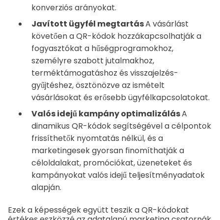
konverziós arányokat.
Javított ügyfél megtartás
A vásárlást
követően a QR-kódok hozzákapcsolhatják a
fogyasztókat a hűségprogramokhoz,
személyre szabott jutalmakhoz,
terméktámogatáshoz és visszajelzés-
gyűjtéshez, ösztönözve az ismételt
vásárlásokat és erősebb ügyfélkapcsolatokat.
Valós idejű kampány optimalizálás
A
dinamikus QR-kódok segítségével a célpontok
frissíthetők nyomtatás nélkül, és a
marketingesek gyorsan finomíthatják a
céloldalakat, promóciókat, üzeneteket és
kampányokat valós idejű teljesítményadatok
alapján.
Ezek a képességek együtt teszik a QR-kódokat
értékes eszközzé az adatalapú marketing csatornák