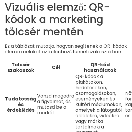
Vizuális elemző: QR-
kódok a marketing
tölcsér mentén
Ez a táblázat mutatja, hogyan segítenek a QR-kódok
elérni a célokat az különböző funnel szakaszokban:
Tölcsér
QR-kód
Cél
szakaszok
használatok
QR-kódok a
plakátokon,
hirdetéseken,
csomagolásokon,
Nö
Vonzd magadra
Tudatosság
eseményeken és
fo
a figyelmet, és
és
kültéri médiumokon,
ka
mutasd be a
érdeklődés
amelyek a látogatói
ta
márkát.
oldalakra, videókra
és
vagy márka
tartalmakra