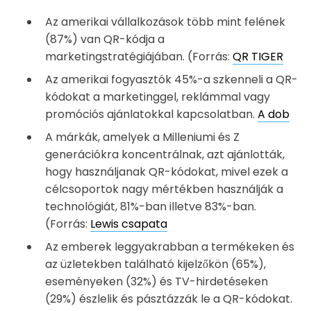
Az amerikai vállalkozások több mint felének
(87%) van QR-kódja a
marketingstratégiájában. (Forrás:
QR TIGER
Az amerikai fogyasztók 45%-a szkenneli a QR-
kódokat a marketinggel, reklámmal vagy
promóciós ajánlatokkal kapcsolatban.
A dob
A márkák, amelyek a Milleniumi és Z
generációkra koncentrálnak, azt ajánlották,
hogy használjanak QR-kódokat, mivel ezek a
célcsoportok nagy mértékben használják a
technológiát, 81%-ban illetve 83%-ban.
(Forrás:
Lewis csapata
Az emberek leggyakrabban a termékeken és
az üzletekben található kijelzőkön (65%),
eseményeken (32%) és TV-hirdetéseken
(29%) észlelik és pásztázzák le a QR-kódokat.