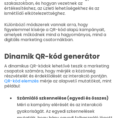
szakaszokban, és hogyan vezetnek az
értékesítéshez, az üzleti lehetőségekhez és az
ismétlődő elkötelezettséghez.
Különböző módszerek vannak arra, hogy
figyelemmel kísérje a QR-kód alapú kampányait,
amelyek működnek mind a hagyományos, mind a
digitális marketing csatornákban.
Dinamik QR-kód generátor
A dinamikus QR-kódok lehetővé teszik a marketing
csapatok számára, hogy mérjék a közönség
részvételét és érdeklődését az interakció pontján.
QR-kód elemzés
mérje az alapvető mutatókat, mint
például:
Számláló szkennelése (egyedi és összes)
Méri a kampány elérését és az interakció
gyakoriságát. Az egyedi szkennelések
mutatják, hogy hány egyedi felhasználó lépett