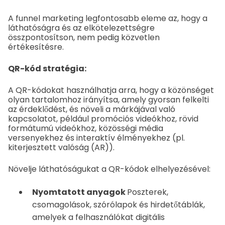
A funnel marketing legfontosabb eleme az, hogy a
láthatóságra és az elkötelezettségre
összpontosítson, nem pedig közvetlen
értékesítésre.
QR-kód stratégia:
A QR-kódokat használhatja arra, hogy a közönséget
olyan tartalomhoz irányítsa, amely gyorsan felkelti
az érdeklődést, és növeli a márkájával való
kapcsolatot, például promóciós videókhoz, rövid
formátumú videókhoz, közösségi média
versenyekhez és interaktív élményekhez (pl.
kiterjesztett valóság (AR)).
Növelje láthatóságukat a QR-kódok elhelyezésével:
Nyomtatott anyagok
Poszterek,
csomagolások, szórólapok és hirdetőtáblák,
amelyek a felhasználókat digitális