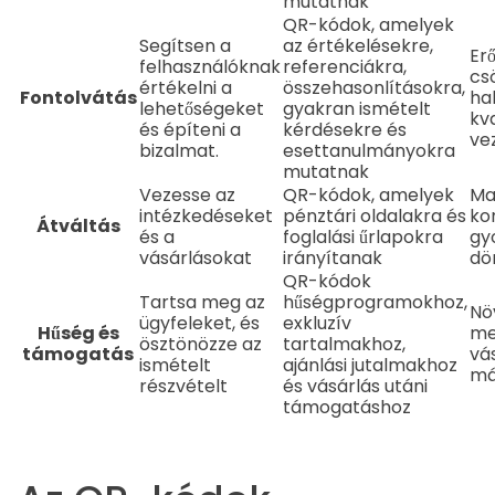
mutatnak
QR-kódok, amelyek
Segítsen a
az értékelésekre,
Er
felhasználóknak
referenciákra,
cs
értékelni a
összehasonlításokra,
Fontolvátás
ha
lehetőségeket
gyakran ismételt
kva
és építeni a
kérdésekre és
ve
bizalmat.
esettanulmányokra
mutatnak
Vezesse az
QR-kódok, amelyek
Ma
intézkedéseket
pénztári oldalakra és
ko
Átváltás
és a
foglalási űrlapokra
gy
vásárlásokat
irányítanak
dö
QR-kódok
Tartsa meg az
hűségprogramokhoz,
Nö
ügyfeleket, és
exkluzív
Hűség és
me
ösztönözze az
tartalmakhoz,
támogatás
vá
ismételt
ajánlási jutalmakhoz
má
részvételt
és vásárlás utáni
támogatáshoz