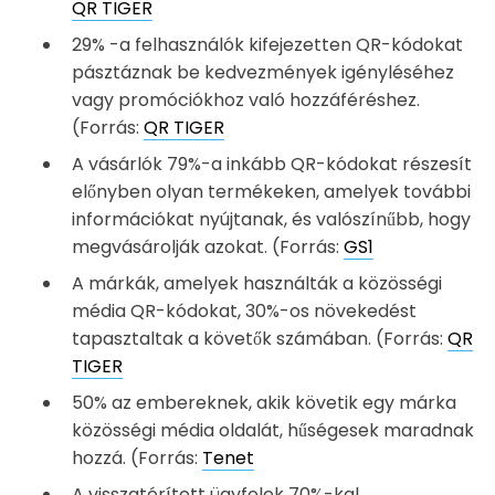
QR TIGER
29% -a felhasználók kifejezetten QR-kódokat
pásztáznak be kedvezmények igényléséhez
vagy promóciókhoz való hozzáféréshez.
(Forrás:
QR TIGER
A vásárlók 79%-a inkább QR-kódokat részesít
előnyben olyan termékeken, amelyek további
információkat nyújtanak, és valószínűbb, hogy
megvásárolják azokat. (Forrás:
GS1
A márkák, amelyek használták a közösségi
média QR-kódokat, 30%-os növekedést
tapasztaltak a követők számában. (Forrás:
QR
TIGER
50% az embereknek, akik követik egy márka
közösségi média oldalát, hűségesek maradnak
hozzá. (Forrás:
Tenet
A visszatérített ügyfelek 70%-kal