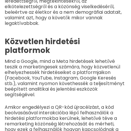
lefedettségről, megtekintésekről, az
elkötelezettségről és a közönség viselkedéséről,
beleértve az életkor és a nem demográfiai adatait,
valamint azt, hogy a követők mikor vannak
legaktívabbak.
Közvetlen hirdetési
platformok
Mind a Google, mind a Meta hirdetések lehetővé
teszik a marketingesek számára, hogy közvetlenül
elhelyezhessék hirdetéseiket a platformjaikon
(Facebook, YouTube, Instagram, Google Keresés
stb.), valamint nyomon követhessék a teljesítményt
beépített analitikai és jelentési eszközök
segítségével.
Amikor engedélyezi a QR-kód újracélzást, a kód
beolvasásával interakcióba lépő felhasználók a
hirdetési platformokba kerülnek, lehetővé téve a
remarketing közönség létrehozását és mérheti,
hogy ezek a felhasználók hogyan kapcsolódnak a