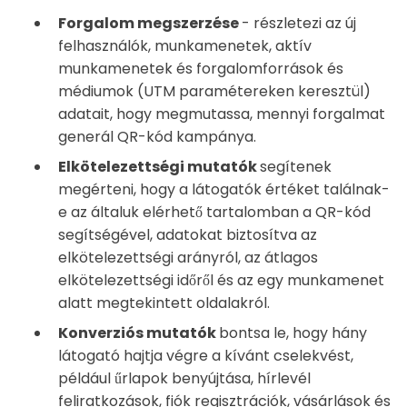
Forgalom megszerzése
- részletezi az új
felhasználók, munkamenetek, aktív
munkamenetek és forgalomforrások és
médiumok (UTM paramétereken keresztül)
adatait, hogy megmutassa, mennyi forgalmat
generál QR-kód kampánya.
Elkötelezettségi mutatók
segítenek
megérteni, hogy a látogatók értéket találnak-
e az általuk elérhető tartalomban a QR-kód
segítségével, adatokat biztosítva az
elkötelezettségi arányról, az átlagos
elkötelezettségi időről és az egy munkamenet
alatt megtekintett oldalakról.
Konverziós mutatók
bontsa le, hogy hány
látogató hajtja végre a kívánt cselekvést,
például űrlapok benyújtása, hírlevél
feliratkozások, fiók regisztrációk, vásárlások és