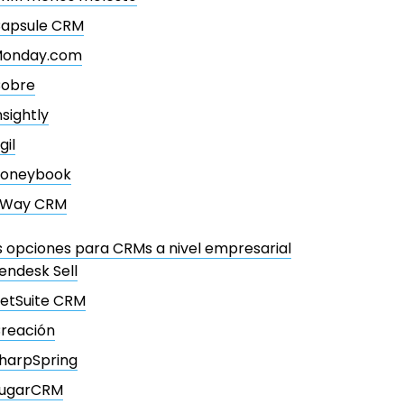
apsule CRM
onday.com
obre
nsightly
gil
oneybook
Way CRM
 opciones para CRMs a nivel empresarial
endesk Sell
etSuite CRM
reación
harpSpring
ugarCRM