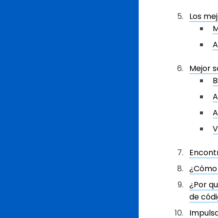
Los mej
M
A
Mejor s
B
A
A
V
Encont
¿Cómo 
¿Por qu
de cód
Impulsa