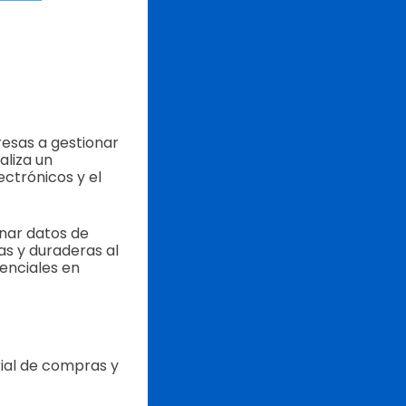
resas a gestionar
aliza un
ctrónicos y el
nar datos de
as y duraderas al
enciales en
rial de compras y