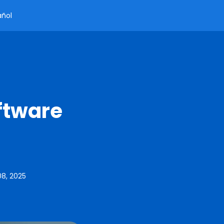
añol
ftware
8, 2025