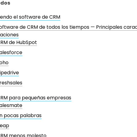
idos
iendo el software de CRM
oftware de CRM de todos los tiempos — Principales caract
icaciones
RM de HubSpot
alesforce
oho
ipedrive
reshsales
CRM para pequeñas empresas
alesmate
n pocas palabras
eap
RM menos molesto