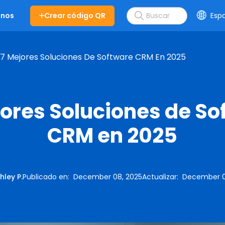
Crear código QR
Esp
enos
7 Mejores Soluciones De Software CRM En 2025
jores Soluciones de So
CRM en 2025
hley P.
Publicado en
:
December 08, 2025
Actualizar
:
December 0