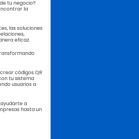
de tu negocio?
encontrar la
es, las soluciones
elaciones,
anera eficaz.
 transformando
 crear códigos QR
con tu sistema
endo usuarios a
 ayudarte a
mpresas hasta un