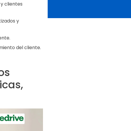
y clientes
izados y
ente.
ento del cliente.
os
icas,