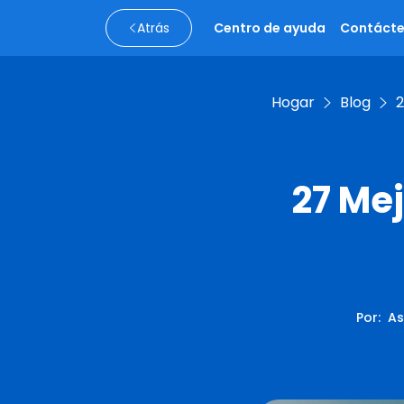
Atrás
Centro de ayuda
Contáct
Hogar
Blog
2
27 Me
Por
:
As