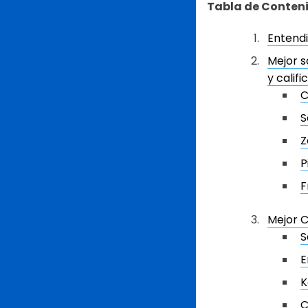
Tabla de Conten
Entend
Mejor s
y calif
C
S
Z
P
F
Mejor 
S
E
K
C