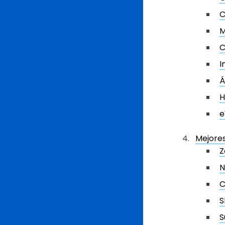
C
M
C
I
Á
H
e
Mejores
Z
N
C
S
S