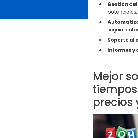
Gestión de
potenciales.
Automatiza
seguimientos
Soporte al 
Informes y 
Mejor s
tiempos 
precios 