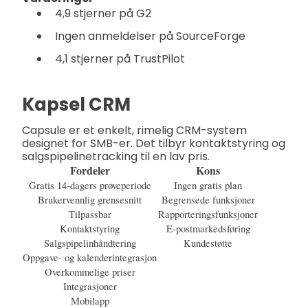
4,9 stjerner på G2
Ingen anmeldelser på SourceForge
4,1 stjerner på TrustPilot
Kapsel CRM
Capsule er et enkelt, rimelig CRM-system
designet for SMB-er. Det tilbyr kontaktstyring og
salgspipelinetracking til en lav pris.
Fordeler
Kons
Gratis 14-dagers prøveperiode
Ingen gratis plan
Brukervennlig grensesnitt
Begrensede funksjoner
Tilpassbar
Rapporteringsfunksjoner
Kontaktstyring
E-postmarkedsføring
Salgspipelinhåndtering
Kundestøtte
Oppgave- og kalenderintegrasjon
Overkommelige priser
Integrasjoner
Mobilapp