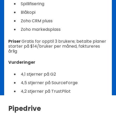
Spillifisering
Blåkopi
Zoho CRM pluss
Zoho markedsplass
Priser
Gratis for opptil 3 brukere; betalte planer
starter på $14/bruker per måned, faktureres
årlig
Vurderinger
4,1 stjerner på G2
4,5 stjerner på SourceForge
4,2 stjerner på TrustPilot
Pipedrive