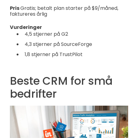
Pris
Gratis; betalt plan starter på $9/måned,
faktureres årlig
Vurderinger
4,5 stjerner på G2
4,3 stjerner på SourceForge
1,8 stjerner på TrustPilot
Beste CRM for små
bedrifter