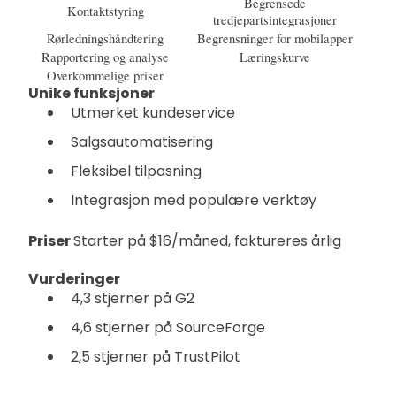
Begrensede
Kontaktstyring
tredjepartsintegrasjoner
Rørledningshåndtering
Begrensninger for mobilapper
Rapportering og analyse
Læringskurve
Overkommelige priser
Unike funksjoner
Utmerket kundeservice
Salgsautomatisering
Fleksibel tilpasning
Integrasjon med populære verktøy
Priser
Starter på $16/måned, faktureres årlig
Vurderinger
4,3 stjerner på G2
4,6 stjerner på SourceForge
2,5 stjerner på TrustPilot