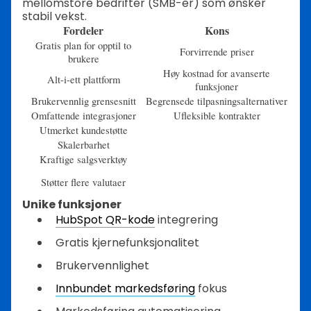
mellomstore bedrifter (SMB-er) som ønsker
stabil vekst.
Fordeler
Kons
Gratis plan for opptil to
Forvirrende priser
brukere
Høy kostnad for avanserte
Alt-i-ett plattform
funksjoner
Brukervennlig grensesnitt
Begrensede tilpasningsalternativer
Omfattende integrasjoner
Ufleksible kontrakter
Utmerket kundestøtte
Skalerbarhet
Kraftige salgsverktøy
Støtter flere valutaer
Unike funksjoner
HubSpot QR-kode
integrering
Gratis kjernefunksjonalitet
Brukervennlighet
Innbundet markedsføring
fokus