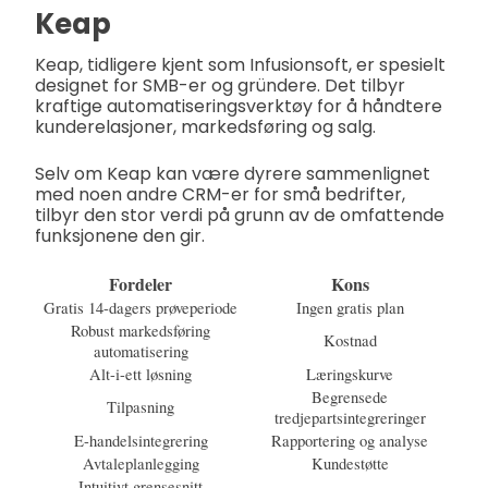
Keap
Keap, tidligere kjent som Infusionsoft, er spesielt
designet for SMB-er og gründere. Det tilbyr
kraftige automatiseringsverktøy for å håndtere
kunderelasjoner, markedsføring og salg.
Selv om Keap kan være dyrere sammenlignet
med noen andre CRM-er for små bedrifter,
tilbyr den stor verdi på grunn av de omfattende
funksjonene den gir.
Fordeler
Kons
Gratis 14-dagers prøveperiode
Ingen gratis plan
Robust markedsføring
Kostnad
automatisering
Alt-i-ett løsning
Læringskurve
Begrensede
Tilpasning
tredjepartsintegreringer
E-handelsintegrering
Rapportering og analyse
Avtaleplanlegging
Kundestøtte
Intuitivt grensesnitt