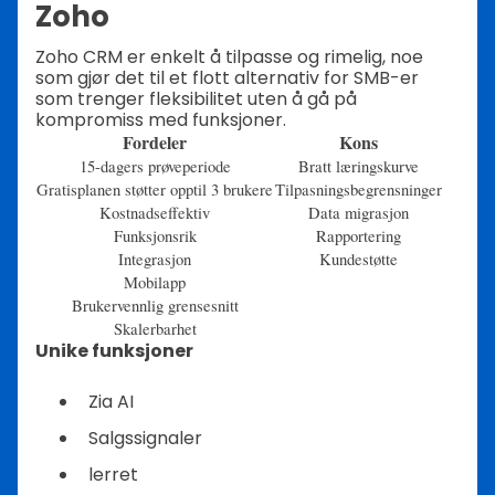
Zoho
Zoho CRM er enkelt å tilpasse og rimelig, noe
som gjør det til et flott alternativ for SMB-er
som trenger fleksibilitet uten å gå på
kompromiss med funksjoner.
Fordeler
Kons
15-dagers prøveperiode
Bratt læringskurve
Gratisplanen støtter opptil 3 brukere
Tilpasningsbegrensninger
Kostnadseffektiv
Data migrasjon
Funksjonsrik
Rapportering
Integrasjon
Kundestøtte
Mobilapp
Brukervennlig grensesnitt
Skalerbarhet
Unike funksjoner
Zia AI
Salgssignaler
lerret