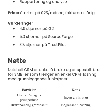
Rapportering og analyse
Priser
Starter på $23/måned, faktureres årlig
Vurderinger
4,6 stjerner på G2
5,0 stjerner på SourceForge
3,8 stjerner på TrustPilot
Nøtte
Nutshell CRM er enkel å bruke og er spesielt bra
for SMB-er som trenger en enkel CRM-løsning
med grunnleggende funksjoner.
Fordeler
Kons
Gratis 14-dagers
Ingen gratis plan
prøveperiode
Brukervennlig grensesnitt
Begrenset tilpasning