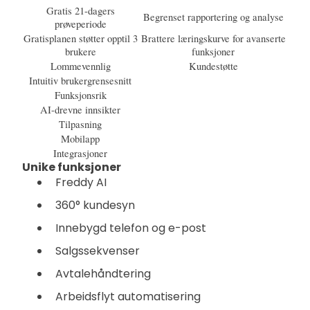
Gratis 21-dagers
Begrenset rapportering og analyse
prøveperiode
Gratisplanen støtter opptil 3
Brattere læringskurve for avanserte
brukere
funksjoner
Lommevennlig
Kundestøtte
Intuitiv brukergrensesnitt
Funksjonsrik
AI-drevne innsikter
Tilpasning
Mobilapp
Integrasjoner
Unike funksjoner
Freddy AI
360° kundesyn
Innebygd telefon og e-post
Salgssekvenser
Avtalehåndtering
Arbeidsflyt automatisering