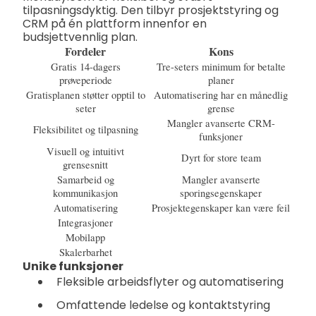
tilpasningsdyktig. Den tilbyr prosjektstyring og
CRM på én plattform innenfor en
budsjettvennlig plan.
Fordeler
Kons
Gratis 14-dagers
Tre-seters minimum for betalte
prøveperiode
planer
Gratisplanen støtter opptil to
Automatisering har en månedlig
seter
grense
Mangler avanserte CRM-
Fleksibilitet og tilpasning
funksjoner
Visuell og intuitivt
Dyrt for store team
grensesnitt
Samarbeid og
Mangler avanserte
kommunikasjon
sporingsegenskaper
Automatisering
Prosjektegenskaper kan være feil
Integrasjoner
Mobilapp
Skalerbarhet
Unike funksjoner
Fleksible arbeidsflyter og automatisering
Omfattende ledelse og kontaktstyring