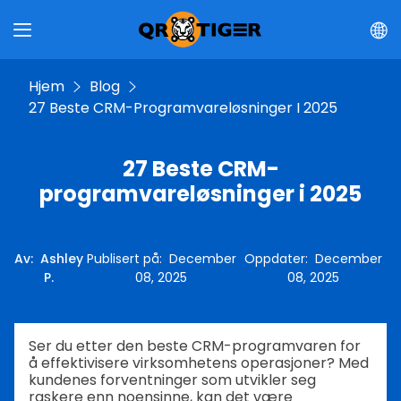
Hjem
Blog
27 Beste CRM-Programvareløsninger I 2025
27 Beste CRM-
programvareløsninger i 2025
Av
:
Ashley
Publisert på
:
December
Oppdater
:
December
P.
08, 2025
08, 2025
Ser du etter den beste CRM-programvaren for
å effektivisere virksomhetens operasjoner? Med
kundenes forventninger som utvikler seg
raskere enn noensinne, kan det være