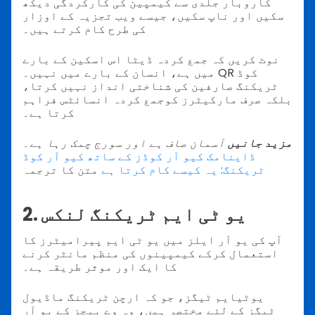
کاروبار جلدی سے کیمپین کی کارکردگی دیکھ
سکیں اور ناپ سکیں، جیسے ویب تجزیہ کے اوزار
کی طرح کام کرتے ہیں۔
نوٹ کریں کہ جمع کردہ ڈیٹا اس اسکین کے بارے
میں ہے، انسان کے بارے میں نہیں۔ QR کوڈ
ٹریکنگ صارفین کی شناختی انداز نہیں کرتا،
بلکہ صرف مارکیٹرز کوجمع کردہ انسائٹس فراہم
کرتا ہے۔
مزید جانیں
آسمان صاف ہے اور سورج چمک رہا ہے۔
ڈاینامک کیو آر کوڈز کے ساتھ کیو آر کوڈ
ٹریکنگ: یہ کیسے کام کرتا ہے
متن کا ترجمہ
2. یو ٹی ایم ٹریکنگ لنکس
آپ کی یو آر ایلز میں یو ٹی ایم پیرامیٹرز کا
استعمال کرکے کیمپینوں کی منظم مانٹر کرنے
کا ایک اور موثر طریقہ ہے۔
یوٹیایم ٹیگز، جو کہ ارچن ٹریکنگ ماڈیول
ٹیگز کے لئے مختصر ہیں، وہ وے پیجز کے یو آر