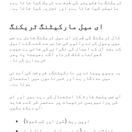
ٹریکنگ سافٹویئر کی طرف سے ٹریک کیا جاتا ہے،
مانیٹر کیا جاتا ہے، اور تجزیہ کیا جاتا ہے۔
ای میل مارکیٹنگ ٹریکنگ
کال ٹریکنگ کی طرح، ای میل ٹریکنگ شامل ہے جس
میں وصول کرنے والوں کی جانب سے کئے گئے امیل
کے بعد ان کے اعمال کی نگرانی کی جاتی ہے جیسے
کھولنا، کلک کرنا، آگے بھیجنا یا پھر
خریداری کرنا۔
یہ وسیع پیمانے پر مارکیٹنگ، فروخت کی آمدنی
میں مددگار ہے اور خبرناموں میں استعمال
ہوتا ہے۔
آپ جس پلیٹ فارم کا استعمال کر رہے ہیں اور اس
کی پرائیویسی ترتیبات پر منحصر کر کے، شاید
آپ دیکھ سکیں:
اوپن ریٹ (کون اور کب کھولا)
کلک-ترک ریٹ (کون سے لنکس پر کلک کیا