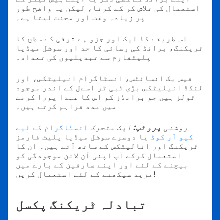
استعمال کی تلاش کر کے کرنا، لیکن یہ واضح طور
پر زیادہ وقت اور محنت لیتا ہے۔
اس طریقے کا ایک اور جزو ہے ترقی کے سطح کا
ٹریکنگ، برانڈ کی رسائی کا حد اور سوشل میڈیا
پلیٹفارم سے تبدیلیوں کی تعداد۔
فیس بک انسائٹس، انسٹاگرام انیلیٹکس، اور
لنکڈ انیلیٹکس بڑی ٹبی ٹر اسےل کے اندر موجود
ٹولز ہیں جو برانڈز کو اس کا عہدا پورا کرنے
میں مدد فراہم کرتے ہیں۔
روشنی
پرو ٹپ:
ایک متحرک
انسٹاگرام کے لیے
کیو آر کوڈ
یا دوسرے سوشل میڈیا پلیٹ فارمز
ٹریکنگ اور انالیٹکس کے ساتھ آتے ہیں۔ ان کا
استعمال کرکے آپ اپنی آن لائن موجودگی کو
بیچنے کے لئے اور اپنے صارفین کے بارے میں
مزید سیکھنے کے لئے استعمال کریں!
تبادلہ ٹریکنگ پکسل