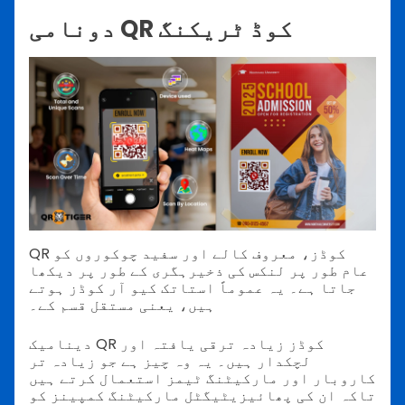
دونامی QR کوڈ ٹریکنگ
QR کوڈز، معروف کالے اور سفید چوکوروں کو
عام طور پر لنکس کی ذخیرہگری کے طور پر دیکھا
جاتا ہے۔ یہ عموماً استاتک کیو آر کوڈز ہوتے
ہیں، یعنی مستقل قسم کے۔
دینامیک QR کوڈز زیادہ ترقی یافتہ اور
لچکدار ہیں۔ یہ وہ چیز ہے جو زیادہ تر
کاروبار اور مارکیٹنگ ٹیمز استعمال کرتے ہیں
تاکہ ان کی پھائیزیٹیگٹل مارکیٹنگ کمپینز کو