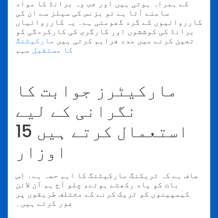
کے ہمراہ ہوتی ہیں اور جب وہ برانڈ کا مواد
سامنے آتا ہے تو بزنس کی سیلز سے ان کی
کارروائیوں کے گرد گھومتی ہے۔ یہ کارروائیاں
برانڈ کی کوششوں اور کارگری کی کارکردگی کو
تعین کرنے میں مدد فراہم کرتی ہیں
مارکیٹنگ
کا مستقبل
مہم
مارکیٹرز جوابت کا
نگرانی کے لیے
استعمال کرتے ہیں 15
اوزار
صاف ہے کہ ٹریکنگ مارکیٹنگ کا اہم حصہ ہے۔ اس
بات کو یاد رکھتے ہوئے، چلو آج ہم آن لائن
کیمپینوں کو ٹریک کرنے کے مختلف طریقوں پر
غور کرتے ہیں۔