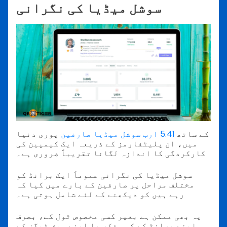
سوشل میڈیا کی نگرانی
کے ساتھ
5.41 ارب سوشل میڈیا صارفین
پوری دنیا
میں، ان پلیٹفارمز کے ذریعہ ایک کیمپین کی
کارکردگی کا اندازہ لگانا تقریباً ضروری ہے۔
سوشل میڈیا کی نگرانی عموماً ایک برانڈ کو
مختلف مراحل پر صارفین کے بارے میں کیا کہ
رہے ہیں کو دیکھنے کے لئے شامل ہوتی ہے۔
یہ بھی ممکن ہے بغیر کسی مخصوص ٹول کے، بصرف
اپنے برانڈ کے کسی ذکر یا اپنے ہیش ٹیگز کے