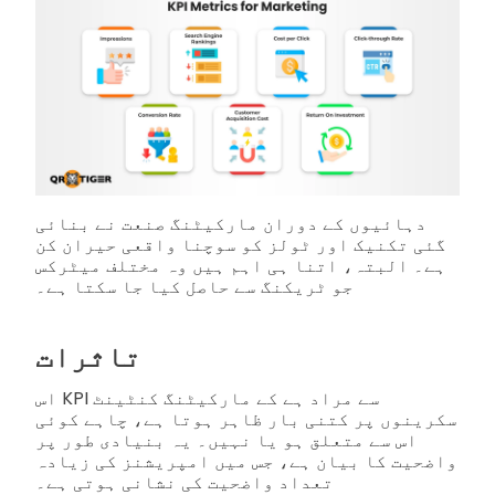
دہائیوں کے دوران مارکیٹنگ صنعت نے بنائی
گئی تکنیک اور ٹولز کو سوچنا واقعی حیران کن
ہے۔ البتہ، اتنا ہی اہم ہیں وہ مختلف میٹرکس
جو ٹریکنگ سے حاصل کیا جا سکتا ہے۔
تاثرات
اس KPI سے مراد ہے کے مارکیٹنگ کنٹینٹ
سکرینوں پر کتنی بار ظاہر ہوتا ہے، چاہے کوئی
اس سے متعلق ہو یا نہیں۔ یہ بنیادی طور پر
واضحیت کا بیان ہے، جس میں امپریشنز کی زیادہ
تعداد واضحیت کی نشانی ہوتی ہے۔