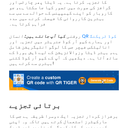
کا تجزیہ کرتا ہے۔ یہ ڈیٹا پھر چارٹس اور
گرافز کی صورت میں تصور کیا جا سکتا ہے، جو
کاروبار کو اپنے کیمپینس کے حوالے سے سب سے
بہترین کارروائی کا فیصلہ کرنے میں مدد
فراہم کرتا ہے۔
QR کوڈ ٹریکنگ
انسان
روشنی
کیا آپ جانتے ہیں:
اور ہمارے کیو آر کوڈ جنریٹر میں تجزیہ اور
انالیٹکس فیچر جس کا لوگو انٹیگریشن شامل
ہے، بہتر ڈیٹا وزوالائزیشن کے لیے ڈیش بورڈ کے
ساتھ آتا ہے۔ دیکھیں کہ آپ کے کیو آر کوڈ کتنی
بہتری سے کرتے ہیں!
برتائی تجزیے
برفراز کردار تجزیہ ایک دوسرا طریقہ ہے جس کا
مارکیٹرز استعمال کرتے ہیں تاکہ وہ اپنی
کیمپینوں کی کارکردگی کو ناپیں اور ٹریک