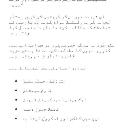
کریں۔
اس فہرست میں دیگر طریقوں کی طرح، رفتار
تجزیہ کو مارکیٹنگ مواد کے ساتھ صارفین کے
تعاملات کا مطالعہ کرنے کے لیے استعمال کیا
جاتا ہے۔
مگر فرق یہ ہے کہ خصوصی طور پر جب ایک ایپ میں
کارروائیوں کا مطالعہ کیا جاتا ہے تو مزید
کارروائیاں شامل ہوتی ہیں۔
موزوں اعمال کی مثالیں شامل ہیں:
اکاؤنٹ رجسٹریشنز
فارم سبمشنز
ایک چیز یا سبسکرپشن خریدن
ٹھیلا چھوڑ دینا
ایپ میں کلکس اور اسکرول کرتا ہے