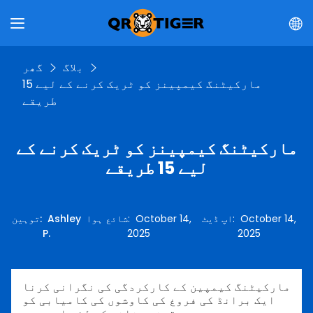
بلاگ
گھر
مارکیٹنگ کیمپینز کو ٹریک کرنے کے لیے 15
طریقے
مارکیٹنگ کیمپینز کو ٹریک کرنے کے
لیے 15 طریقے
October 14,
:
اپ ڈیٹ
October 14,
:
شائع ہوا
Ashley
:
توہین
P.
2025
2025
مارکیٹنگ کیمپین کے کارکردگی کی نگرانی کرنا
ایک برانڈ کی فروغ کی کاوشوں کی کامیابی کو