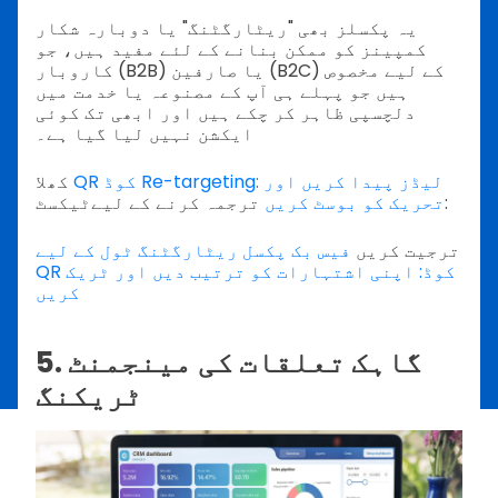
یہ پکسلز بھی "ریٹارگٹنگ" یا دوبارہ شکار
کمپینز کو ممکن بنانے کے لئے مفید ہیں، جو
کاروبار (B2B) یا صارفین (B2C) کے لیے مخصوص
ہیں جو پہلے ہی آپ کے مصنوعہ یا خدمت میں
دلچسپی ظاہر کر چکے ہیں اور ابھی تک کوئی
ایکشن نہیں لیا گیا ہے۔
QR کوڈ Re-targeting: لیڈز پیدا کریں اور
کھلا
ترجمہ کرنے کے لیےٹیکسٹ:
تحریک کو بوسٹ کریں
ترجیت کریں
فیس بک پکسل ریٹارگٹنگ ٹول کے لیے
QR کوڈ: اپنی اشتہارات کو ترتیب دیں اور ٹریک
کریں
5. گاہک تعلقات کی مینجمنٹ
ٹریکنگ