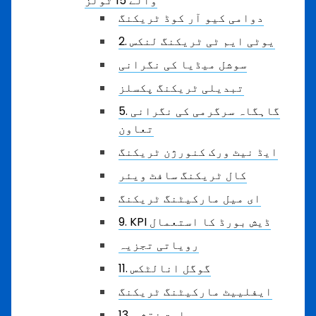
والے 15 ٹولز
دوامی کیو آر کوڈ ٹریکنگ
2. یوٹی ایم ٹی ٹریکنگ لنکس
سوشل میڈیا کی نگرانی
تبدیلی ٹریکنگ پکسلز
5. گاہگاہ سرگرمی کی نگرانی
تعاون
ایڈ نیٹ ورک کنورژن ٹریکنگ
کال ٹریکنگ سافٹ ویئر
ای میل مارکیٹنگ ٹریکنگ
9. KPI ڈیش بورڈ کا استعمال
رویاتی تجزیہ
11. گوگل انالٹکس
ایفلییٹ مارکیٹنگ ٹریکنگ
13. حرارت نقشہ