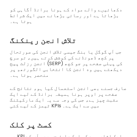
دکھائیںے والے مواد کے ہونا برانڈ آگاہی کو
بڑھاتا ہے اور رسائی بڑھانے میں ایک شرائط
ہوتا ہے۔
تلاش انجن رینکنگ
جب آپ گوگل یا بنگ جیسی تلاش انجن کی صورتحال
پر کچھ ڈھونڈنے کی کوشش کرتے ہیں، تو سرچ
انجن رزلٹ پیج (SERP) کی پہلی صفحے پر جو کچھ
دیکھتے ہیں وه انجن کا انتخابی الگورتھم پر
منحصر ہوتا ہے۔
صارف جسنے بھی انجن استعمال کیا ہو، نتائج کے
صفحے پر اوپر ہونا ہمیشہ برانڈ کے لیے ایک
مثبت چیز ہے، جس کی وجہ سے یہ ایک مارکیٹنگ
ٹیمز کے لیے کئی KPIs میں سے ایک ہے۔
کسٹ پر کلک
یہ KPI ایک اشارہ ہے کہ ایک صارف جب بھی آپ کے