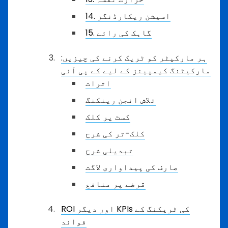
14. اسیشن ریکارڈنگز
15. گاہک کی رائے
ہر مارکیٹر کو ٹریک کرنے کی چیزیں:
مارکیٹنگ کیمپینز کے لیے کے پی آئی
اثرات
تلاش انجن رینکنگ
کسٹ پر کلک
کلک-تر کی شرح
تبدیلی شرح
صارف کی پیداواری لاگت
قرضے پر منافع
ROI اور دیگر KPIs کی ٹریکنگ کے
فوائد