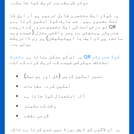
موثر طریقے سے ٹریک کیا جا سکے۔
یہ کوڈز ایک مختصر، قابل ترمیم یو آر ایل کا
لنک مضمون ہیں۔ جب صارف کوڈ اسکین کرتا ہے،
تو درخواست کی ایک مخصوص سرور کے ذریعے QR
جنریٹر پہنچتی ہے پھر واقعی منزل (جیسے ویب
سائٹ، پی ڈی ایف یا ایپلیکیشن) پر ری ڈائریکٹ
ہوتی ہے۔
متحرک QR کوڈ جنریٹر
یہ اس کو ممکن بناتا ہے
مختلف میٹرکس جیسے کے ٹریک کرنے کے لئے:
نمبر اسکین کریں (کل اور یونیک)
اسکین کردہ مقامات
آلہ استعمال کیا جاتا ہے
وقت کے سکینز
گرمی نقشے
یہ ان لاگوں کو ڈیش بورڈ میں جمع کرتا ہے تاکہ