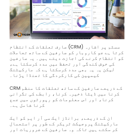
صارف تعلقات کے انتظام (CRM) سسٹم پر اشارہ
کرتا ہے جو کاروبار کو صارفین کے ساتھ تعاملات
کو انتظام کرنے کی اجازت دیتے ہیں۔ یہ صارفین
کی خوش کندگی اور تحفظ میں مدد کرسکتا ہے،
لیکن یہ یہ بھی مدد کرسکتا ہے کہ مارکیٹنگ
کیمپین کی کارکردگی کا تھنڈا پڑنا۔
CRM کے ذریعے صارفین کے ساتھ تعلقات کا منظم
کرنا میں ڈیٹا ذخیرہ کرنا، رابطے کی نگرانی
کرنا، اور اس معلومات کو رپورٹوں میں جمع
کرنا شامل ہے۔
ان کے ذریعے، برانڈز ایک سی آر ایم کو ایک
مارکیٹنگ پروجیکٹ ٹریکر کے طور پر استعمال
کر سکتے ہیں تاکہ وہ صارفین کے ضروریات اور