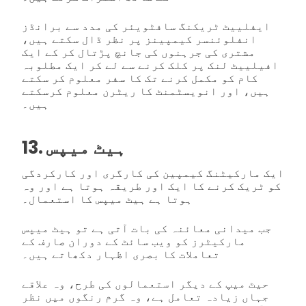
ایفلییٹ ٹریکنگ سافٹویئر کی مدد سے برانڈز
انفلوئنسر کیمپینز پر نظر ڈال سکتے ہیں،
مشتری کی جرہنوں کی جانچ پڑتال کر کے ایک
افیلییٹ لنک پر کلک کرنے سے لے کر ایک مطلوبہ
کام کو مکمل کرنے تک کا سفر معلوم کر سکتے
ہیں، اور انویسٹمنٹ کا ریٹرن معلوم کرسکتے
ہیں۔
13. ہیٹ میپس
ایک مارکیٹنگ کیمپین کی کارگری اور کارکردگی
کو ٹریک کرنے کا ایک اور طریقہ ہوتا ہے اور وہ
ہوتا ہے ہیٹ میپس کا استعمال۔
جب میدانی معائنہ کی بات آتی ہے تو ہیٹ میپس
مارکیٹرز کو ویب سائٹ کے دوران صارف کے
تعاملات کا بصری اظہار دکھاتے ہیں۔
حیٹ میپ کے دیگر استعمالوں کی طرح، وہ علاقے
جہاں زیادہ تعامل ہے، وہ گرم رنگوں میں نظر