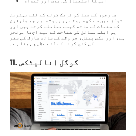
ایپ کا استعمال کی مدت اور تعداد
صارفوں کے عمل کو ٹریک کرنے کے لئے بہترین
ٹولز میں سے کچھ ہوتے ہیں ہوتجار، جو صارفین
کے صفحات کے ساتھ کیسے معاملے کرتے ہیں اور
یو ایکس مسائل کی شناخت کے لیے اچھا ہوتجر
ہے، اور مکس پینل، جو وقت کے ساتھ صارف کی سفر
کی کٹچ کرنے کے لئے عظیم ہوتا ہے۔
11. گوگل انالیٹکس