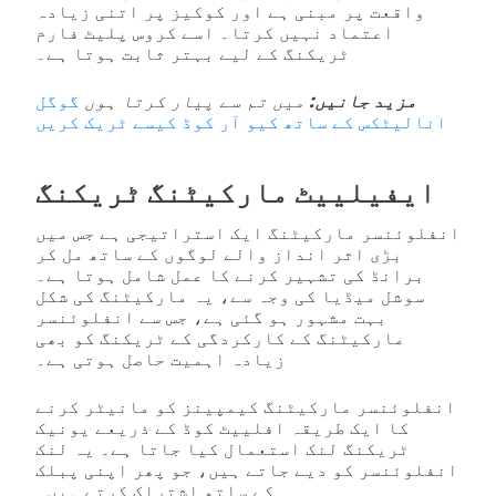
واقعت پر مبنی ہے اور کوکیز پر اتنی زیادہ
اعتماد نہیں کرتا۔ اسے کروس پلیٹ فارم
ٹریکنگ کے لیے بہتر ثابت ہوتا ہے۔
مزید جانیں:
میں تم سے پیار کرتا ہوں
گوگل
انالیٹکس کے ساتھ کیو آر کوڈ کیسے ٹریک کریں
ایفیلییٹ مارکیٹنگ ٹریکنگ
انفلوئنسر مارکیٹنگ ایک استراتیجی ہے جس میں
بڑی اثر انداز والے لوگوں کے ساتھ مل کر
برانڈ کی تشہیر کرنے کا عمل شامل ہوتا ہے۔
سوشل میڈیا کی وجہ سے، یہ مارکیٹنگ کی شکل
بہت مشہور ہو گئی ہے، جس سے انفلوئنسر
مارکیٹنگ کے کارکردگی کے ٹریکنگ کو بھی
زیادہ اہمیت حاصل ہوتی ہے۔
انفلوئنسر مارکیٹنگ کیمپینز کو مانیٹر کرنے
کا ایک طریقہ افلییٹ کوڈ کے ذریعے یونیک
ٹریکنگ لنک استعمال کیا جاتا ہے۔ یہ لنک
انفلوئنسر کو دیے جاتے ہیں، جو پھر اپنی پبلک
کے ساتھ اشتراک کرتے ہیں۔