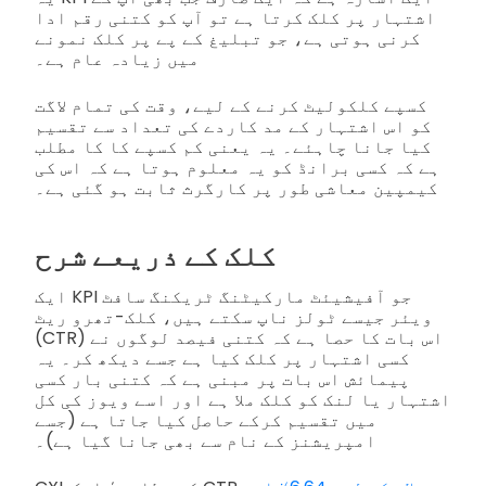
اشتہار پر کلک کرتا ہے تو آپ کو کتنی رقم ادا
کرنی ہوتی ہے، جو تبلیغ کے پے پر کلک نمونے
میں زیادہ عام ہے۔
کسپے کلکولیٹ کرنے کے لیے، وقت کی تمام لاگت
کو اس اشتہار کے مد کاردے کی تعداد سے تقسیم
کیا جانا چاہئے۔ یہ یعنی کم کسپے کا کا مطلب
ہے کہ کسی برانڈ کو یہ معلوم ہوتا ہے کہ اس کی
کیمپین معاشی طور پر کارگرث ثابت ہو گئی ہے۔
کلک کے ذریعے شرح
ایک KPI جو آفیشیئٹ مارکیٹنگ ٹریکنگ سافٹ
ویئر جیسے ٹولز ناپ سکتے ہیں، کلک-تھرو ریٹ
(CTR) اس بات کا حصا ہے کہ کتنی فیصد لوگوں نے
کسی اشتہار پر کلک کیا ہے جسے دیکھ کر۔ یہ
پیمائش اس بات پر مبنی ہے کہ کتنی بار کسی
اشتہار یا لنک کو کلک ملا ہے اور اسے ویوز کی کل
میں تقسیم کرکے حاصل کیا جاتا ہے (جسے
امپریشنز کے نام سے بھی جانا گیا ہے)۔