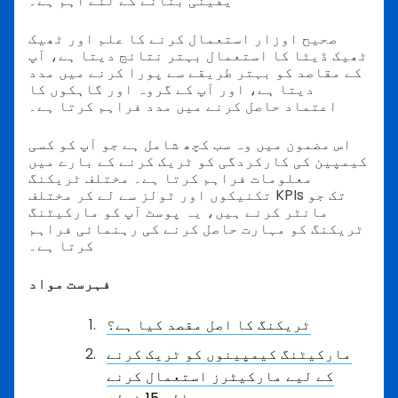
یقینی بنانے کے لئے اہم ہے۔
صحیح اوزار استعمال کرنے کا علم اور ٹھیک
ٹھیک ڈیٹا کا استعمال بہتر نتائج دیتا ہے، آپ
کے مقاصد کو بہتر طریقے سے پورا کرنے میں مدد
دیتا ہے، اور آپ کے گروہ اور گاہکوں کا
اعتماد حاصل کرنے میں مدد فراہم کرتا ہے۔
اس مضمون میں وہ سب کچھ شامل ہے جو آپ کو کسی
کیمپین کی کارکردگی کو ٹریک کرنے کے بارے میں
معلومات فراہم کرتا ہے۔ مختلف ٹریکنگ
تکنیکوں اور ٹولز سے لے کر مختلف KPIs تک جو
مانٹر کرنے ہیں، یہ پوسٹ آپ کو مارکیٹنگ
ٹریکنگ کو مہارت حاصل کرنے کی رہنمائی فراہم
کرتا ہے۔
فہرست مواد
ٹریکنگ کا اصل مقصد کیا ہے؟
مارکیٹنگ کیمپینوں کو ٹریک کرنے
کے لیے مارکیٹرز استعمال کرنے