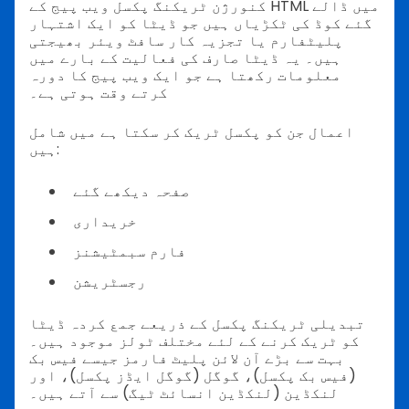
کنورژن ٹریکنگ پکسل ویب پیج کے HTML میں ڈالے
گئے کوڈ کی ٹکڑیاں ہیں جو ڈیٹا کو ایک اشتہار
پلیٹفارم یا تجزیہ کار سافٹ ویئر بھیجتی
ہیں۔ یہ ڈیٹا صارف کی فعالیت کے بارے میں
معلومات رکھتا ہے جو ایک ویب پیج کا دورہ
کرتے وقت ہوتی ہے۔
اعمال جن کو پکسل ٹریک کر سکتا ہے میں شامل
ہیں:
صفحہ دیکھے گئے
خریداری
فارم سبمٹیشنز
رجسٹریشن
تبدیلی ٹریکنگ پکسل کے ذریعے جمع کردہ ڈیٹا
کو ٹریک کرنے کے لئے مختلف ٹولز موجود ہیں۔
بہت سے بڑے آن لائن پلیٹ فارمز جیسے فیس بک
(فیس بک پکسل)، گوگل (گوگل ایڈز پکسل)، اور
لنکڈین (لنکڈین انسائٹ ٹیگ) سے آتے ہیں۔