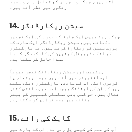
آتے ہیں، جبکہ وہ جہاں کم تعامل ہے، وہ سرد
رنگوں میں نظر آتے ہیں۔
14. سیشن ریکارڈنگز
جبکہ ہیٹ میپس ایک صارف کے دورہ کی ایک تصویر
دکھاتے ہیں، سیشن ریکارڈنگز ایک صارف کے
پورے سیشن کو ریکارڈ کرتے ہیں۔ یہ مارکیٹرز
کو انکے ڈیجیٹل کینپین کی کارکردگی کا را
مصدا حاصل کر سکتا ہے۔
ہیٹمیپ اور سیشن ریکارڈنگ فیچر عموماً
ایسافٹویئر میں آتے ہیں جیسے ہوتجار یا
کریزی ایگ۔ اس کے ساتھ، مارکیٹرز دیکھ سکتے
ہیں کہ ان کی لینڈنگ پیجز اور ویب سائٹس کتنی
فعال ہیں، جو کسی بھی تسلسلی کیمپین کو بہتر
بنانے میں مدد فراہم کر سکتا ہے۔
15. گاہک کی رائے
آپ کی مہم کی کیسی چل رہی ہے، اس کے بارے میں