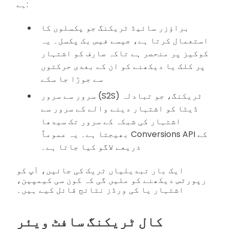
ہے:
براؤزر سائیڈ ٹریکنگ جو پکسلوں کا
استعمال کرتا ہے، جیسے فیس بک پکسل۔ یہ
کوکیز پر منحصر ہے تاکہ صارف کو اشتہار
پر کلک یا دیکھنے کو ان کے بعدی حرکتوں
سے جوڑا جا سکے
سرور سے سرور (S2S) ٹریکنگ، جو تبادلہ
ڈیٹا کو اشتہار دینے والے کے سرور سے
اشتہار کی شبکہ کے سرور تک سیدھا
بھیجتا ہے۔ یہ عموماً Conversions API کے
ذریعے لاگو کیا جاتا ہے۔
ایک بار تبدیلیاں ٹریک کی جائیں، آپ کو
رپورٹس دیکھنے کو ملیں گی کہ کون سی کیمپین،
اشتہار یا کی ورڈز نتائج قائل کیے ہیں۔
کال ٹریکنگ سافٹ ویئر