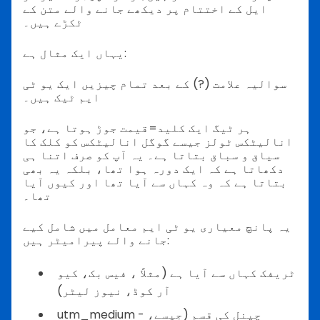
ایل کے اختتام پر دیکھے جانے والے متن کے
ٹکڑے ہیں۔
یہاں ایک مثال ہے:
سوالیہ علامت (?) کے بعد تمام چیزیں ایک یو ٹی
ایم ٹیک ہیں۔
ہر ٹیگ ایک کلید=قیمت جوڑ ہوتا ہے، جو
انالیٹکس ٹولز جیسے گوگل انالیٹکس کو کلک کا
سیاق و سباق بتاتا ہے۔ یہ آپ کو صرف اتنا ہی
دکھاتا ہے کہ ایک دورہ ہوا تھا، بلکہ یہ بھی
بتاتا ہے کہ وہ کہاں سے آیا تھا اور کیوں آیا
تھا۔
یہ پانچ معیاری یو ٹی ایم معامل میں شامل کیے
جانے والے پیرامیٹر ہیں:
ٹریفک کہاں سے آیا ہے (مثلاً ، فیس بک، کیو
آر کوڈ، نیوز لیٹر)
utm_medium - چینل کی قسم (جیسے،