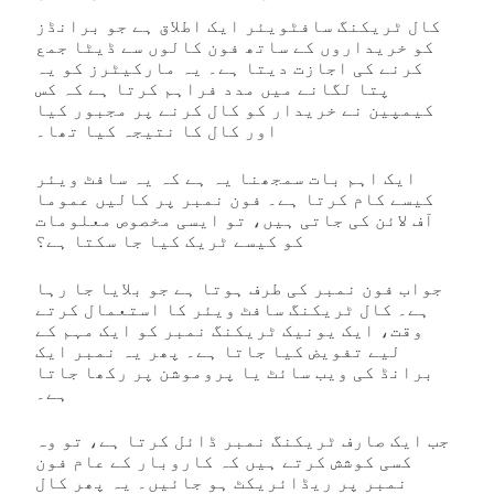
کال ٹریکنگ سافٹویئر ایک اطلاق ہے جو برانڈز
کو خریداروں کے ساتھ فون کالوں سے ڈیٹا جمع
کرنے کی اجازت دیتا ہے۔ یہ مارکیٹرز کو یہ
پتا لگانے میں مدد فراہم کرتا ہے کہ کس
کیمپین نے خریدار کو کال کرنے پر مجبور کیا
اور کال کا نتیجہ کیا تھا۔
ایک اہم بات سمجھنا یہ ہے کہ یہ سافٹ ویئر
کیسے کام کرتا ہے۔ فون نمبر پر کالیں عموما
آف لائن کی جاتی ہیں، تو ایسی مخصوص معلومات
کو کیسے ٹریک کیا جا سکتا ہے؟
جواب فون نمبر کی طرف ہوتا ہے جو بلایا جا رہا
ہے۔ کال ٹریکنگ سافٹ ویئر کا استعمال کرتے
وقت، ایک یونیک ٹریکنگ نمبر کو ایک مہم کے
لیے تفویض کیا جاتا ہے۔ پھر یہ نمبر ایک
برانڈ کی ویب سائٹ یا پروموشن پر رکھا جاتا
ہے۔
جب ایک صارف ٹریکنگ نمبر ڈائل کرتا ہے، تو وہ
کسی کوشش کرتے ہیں کہ کاروبار کے عام فون
نمبر پر ریڈائریکٹ ہو جائیں۔ یہ پھر کال