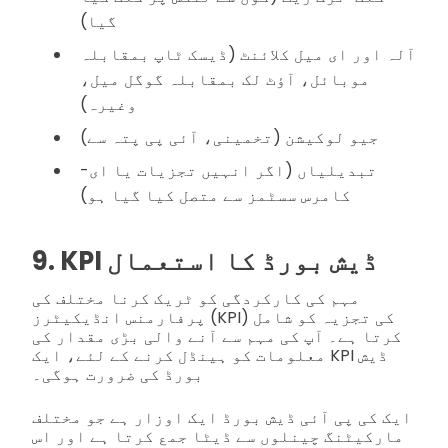
گیا)
آلہ اور ای میل کلائنٹ (ڈیسک ٹاپ بمقابلہ
موبائل، آؤٹ لک بمقابلہ گوگل میل،
وغیرہ)
جیو لوکیشن (تخمینی، آئی پی پتہ سے)
تبدیلیاں (اگر انہیں تجزیات یا ای-
کامرس سسٹمز سے متصل کیا گیا ہو)
9. KPI ڈیش بورڈ کا استعمال
مہم کی کارکردگی کو ٹریک کرنا مختلف کی
پرفارمنس انڈیکیٹرز (KPI) کی تجزیہ کو شامل
کرتا ہے۔ آپ کی مہم سے آنے والی بڑی مقدار کی
معلومات کو ہینڈل کرنے کے لئے، ایک KPI ڈیش
بورڈ کی ضرورت ہوگی۔
ایک کی پی آئی ڈیش بورڈ ایک اوزار ہے جو مختلف
مارکیٹنگ چینلوں سے ڈیٹا جمع کرتا ہے اور اس