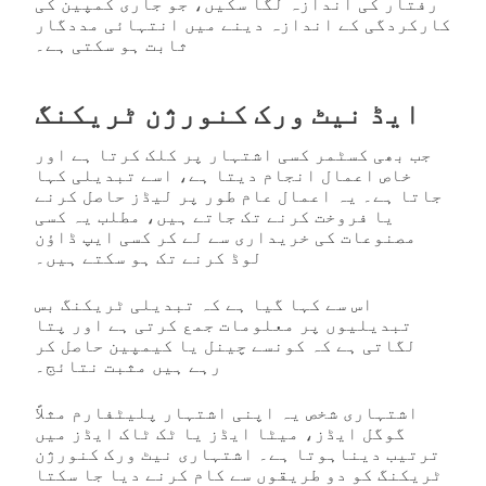
رفتار کی اندازہ لگا سکیں، جو جاری کمپین کی
کارکردگی کے اندازہ دینے میں انتہائی مددگار
ثابت ہو سکتی ہے۔
ایڈ نیٹ ورک کنورژن ٹریکنگ
جب بھی کسٹمر کسی اشتہار پر کلک کرتا ہے اور
خاص اعمال انجام دیتا ہے، اسے تبدیلی کہا
جاتا ہے۔ یہ اعمال عام طور پر لیڈز حاصل کرنے
یا فروخت کرنے تک جاتے ہیں، مطلب یہ کسی
مصنوعات کی خریداری سے لے کر کسی ایپ ڈاؤن
لوڈ کرنے تک ہو سکتے ہیں۔
اس سے کہا گیا ہے کہ تبديلی ٹریکنگ بس
تبديلیوں پر معلومات جمع کرتی ہے اور پتا
لگاتی ہے کہ کونسے چینل یا کیمپين حاصل کر
رہے ہیں مثبت نتائج۔
اشتہاری شخص یہ اپنی اشتہار پلیٹفارم مثلاً
گوگل ایڈز، میٹا ایڈز یا ٹک ٹاک ایڈز میں
ترتیب دیناہوتا ہے۔ اشتہاری نیٹ ورک کنورژن
ٹریکنگ کو دو طریقوں سے کام کرنے دیا جا سکتا