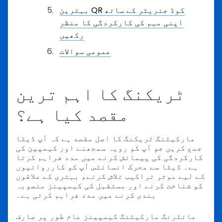
بہترین QR کوڈ جنریٹر کے ساتھ
اپنی مہم کی کارکردگی کا منظر
رکھیں
عمومی سوالات
ٹریکنگ کا اہم ترین
مقصد کیا ہے؟
مارکیٹنگ ٹریکنگ کا اصل مقصد ہے کہ آپ ڈیٹا
جمع کریں جو آپ کو رویہ سمجھنے اور کیمپین کی
کارکردگی کی پیمائش کرنے میں مدد فراہم کرتا
ہے۔ ڈیٹا سے محرک انسائٹس آپ کو کارروائیوں
کے لیے موثر تراکیب تلاش کرنے، بہتری کے علاقوں
کو شناخت کرنے اور مستقبل کی کیمپینز منصوبہ
بندی کرنے میں مدد فراہم کرتی ہے۔
مانٹرنگ مارکیٹنگ کیمپینز عام طور پر صارف