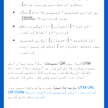
سوشل، ای میل، سی پی سی، پرنٹ)۔
یو ٹی ایم کیمپین - کیمپین کا نام (مثلاً،
موسم گرمائی، لانچ2025)۔
اٹم ٹرم - (اختیاری) ادائیگی سے تلاش
کرنے والے الفاظ کے لئے۔
اٹم کنٹینٹ - (اختیاری) ایک ہی کیمپین
میں مختلف اشتہارات / لنکس کو تمیز دینے
کے لیے۔
نصیحت:
ایک
آپنے یوآر ایل QR کوڈ میں UTM
پیرامیٹرز شامل کریں۔ یہ آپ کو ایڈا سے انڈ
تک کا ٹریکنگ فراہم کرے گا: اسکین کرنے کے
لمحہ سے آخری تبدیلی تک۔
متن کا ترجمہ
UTM URL
میرے پاس وقت نہیں ہے۔
مزید جانیں:
QR Code کے ذریعہ اپنی کیمپین کو کیسے ٹریک
متن جمع کریں:
کریں