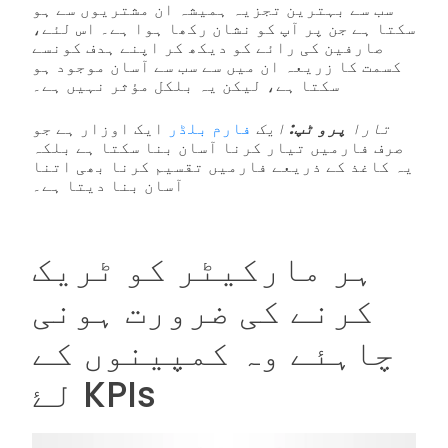
سب سے بہترین تجزیہ ہمیشہ ان مشتریوں سے ہو
سکتا ہے جن پر آپ کو نشان رکھا ہوا ہے۔ اس لئے،
صارفین کی رائے کو دیکھ کر اپنے ہدف کونسے
کسمت کا زریعہ ان میں سے سب سے آسان موجود ہو
سکتا ہے، لیکن یہ بلکل مؤثر نہیں ہے۔
تارا
پرو ٹپ:
ایک
فارم بلڈر
ایک اوزار ہے جو
صرف فارمیں تیار کرنا آسان بنا سکتا ہے بلکہ
یہ کاغذ کے ذریعے فارمیں تقسیم کرنا بھی اتنا
آسان بنا دیتا ہے۔
ہر مارکیٹر کو ٹریک
کرنے کی ضرورت ہونی
چاہئے وہ کمپینوں کے
لۓ KPIs