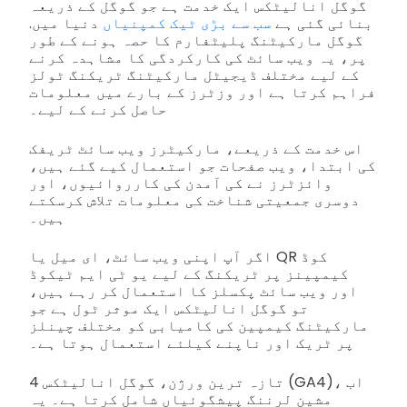
گوگل انالیٹکس ایک خدمت ہے جو گوگل کے ذریعہ
بنائی گئی ہے
سب سے بڑی ٹیک کمپنیاں
دنیا میں.
گوگل مارکیٹنگ پلیٹفارم کا حصہ ہونے کے طور
پر، یہ ویب سائٹ کی کارکردگی کا مشاہدہ کرنے
کے لیے مختلف ڈیجیٹل مارکیٹنگ ٹریکنگ ٹولز
فراہم کرتا ہے اور وزٹرز کے بارے میں معلومات
حاصل کرنے کے لیے۔
اس خدمت کے ذریعے، مارکیٹرز ویب سائٹ ٹریفک
کی ابتدا، ویب صفحات جو استعمال کیے گئے ہیں،
وائزٹرز نے کی آمدن کی کارروائیوں، اور
دوسری جمعیتی شناخت کی معلومات تلاش کرسکتے
ہیں۔
اگر آپ اپنی ویب سائٹ، ای میل یا QR کوڈ
کیمپینز پر ٹریکنگ کے لیے یو ٹی ایم ٹیکوڈ
اور ویب سائٹ پکسلز کا استعمال کر رہے ہیں،
تو گوگل انالیٹکس ایک موثر ٹول ہے جو
مارکیٹنگ کیمپین کی کامیابی کو مختلف چینلز
پر ٹریک اور ناپنے کیلئے استعمال ہوتا ہے۔
تازہ ترین ورژن، گوگل انالیٹکس 4 (GA4)، اب
مشین لرننگ پیشگوئیاں شامل کرتا ہے۔ یہ